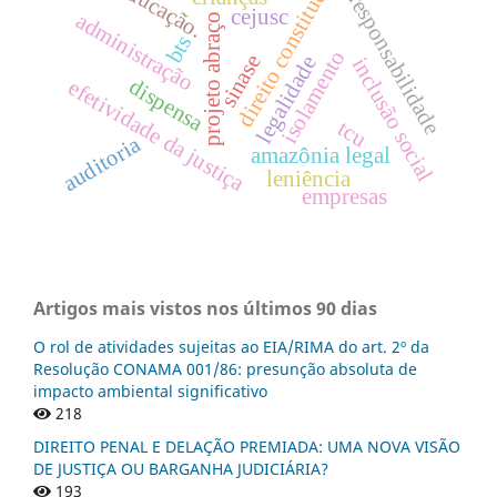
direito constitucional
educação.
responsabilidade
cejusc
administração
projeto abraço
bts
isolamento
sinase
legalidade
inclusão social
dispensa
efetividade da justiça
tcu
auditoria
amazônia legal
leniência
empresas
Artigos mais vistos nos últimos 90 dias
O rol de atividades sujeitas ao EIA/RIMA do art. 2º da
Resolução CONAMA 001/86: presunção absoluta de
impacto ambiental significativo
218
DIREITO PENAL E DELAÇÃO PREMIADA: UMA NOVA VISÃO
DE JUSTIÇA OU BARGANHA JUDICIÁRIA?
193