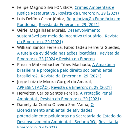
Felipe Magno Silva FONSECA,
Crimes Ambientais e
Justiça Restaurativa
,
Revista da Emeron: n. 29 (2021)
Luis Delfino Cesar Júnior,
Regularização Fundiária em
Rondônia
,
Revista da Emeron: n. 29 (2021)
Uérlei Magalhães Morais,
Desenvolvimento
sustentável por meio do incentivo tributário
,
Revista
da Emeron: n. 29 (2021)
William Santos Ferreira, Fábio Tadeu Ferreira Guedes,
A tutela da evidência nas ações locatícias
,
Revista da
Emeron: n. 33 (2024): Revista da Emeron
Priscila Matzenbacher Tibes Machado,
A Amazônia
brasileira é protegida pelo direito socioambiental
brasileiro?
,
Revista da Emeron: n. 29 (2021)
Jorge Luiz de Moura Gurgel do Amaral,
APRESENTAÇÃO
,
Revista da Emeron: n. 29 (2021)
Hervelton Carlos Santos Pereira,
A Proteção Penal
Ambiental
,
Revista da Emeron: n. 29 (2021)
Daniely da Cunha Oliveira Sant'Anna,
O
Licenciamento ambiental de atividades
potencialmente poluidoras na Secretaria de Estado do
Desenvolvimento Ambiental - Sedam/RO
,
Revista da
Emeron: n. 29 (2021)