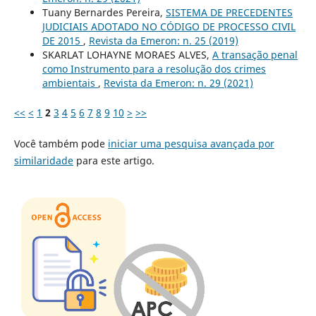
Tuany Bernardes Pereira,
SISTEMA DE PRECEDENTES
JUDICIAIS ADOTADO NO CÓDIGO DE PROCESSO CIVIL
DE 2015
,
Revista da Emeron: n. 25 (2019)
SKARLAT LOHAYNE MORAES ALVES,
A transação penal
como Instrumento para a resolução dos crimes
ambientais
,
Revista da Emeron: n. 29 (2021)
<<
<
1
2
3
4
5
6
7
8
9
10
>
>>
Você também pode
iniciar uma pesquisa avançada por
similaridade
para este artigo.