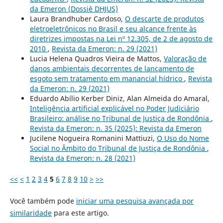
da Emeron (Dossiê DHJUS)
Laura Brandhuber Cardoso,
O descarte de produtos
eletroeletrônicos no Brasil e seu alcance frente às
diretrizes impostas na Lei nº 12.305, de 2 de agosto de
2010
,
Revista da Emeron: n. 29 (2021)
Lucia Helena Quadros Vieira de Mattos,
Valoração de
danos ambientais decorrentes de lançamento de
esgoto sem tratamento em manancial hídrico
,
Revista
da Emeron: n. 29 (2021)
Eduardo Abílio Kerber Diniz, Alan Almeida do Amaral,
Inteligência artificial explicável no Poder Judiciário
Brasileiro: análise no Tribunal de Justiça de Rondônia
,
Revista da Emeron: n. 35 (2025): Revista da Emeron
Jucilene Nogueira Romanini Mattiuzi,
O Uso do Nome
Social no Âmbito do Tribunal de Justiça de Rondônia
,
Revista da Emeron: n. 28 (2021)
<<
<
1
2
3
4
5
6
7
8
9
10
>
>>
Você também pode
iniciar uma pesquisa avançada por
similaridade
para este artigo.