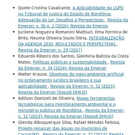
Quele Cristina Cavalcante,
A Aplicabilidade da LGPD
no Tribunal de Justiça do Estado de Rondônia:
Adequação da Lei, Desafios e Perspectivas
,
Revista da
Emeron: v. 36 n. 2 (2026): Revista da Emeron
Jucilene Nogueira Romanini Mattiuzi, Ilma Ferreira de
Brito, Neuma Oliveira Souto Dória,
INTEGRALIZAÇÃO
DA AGENDA 2030, RESULTADOS E PERSPECTIVAS
,
Revista da Emeron: n. 29 (2021)
Eduardo Ribeiro dos Santos, Gleimiria Batista da Costa
Matos,
Políticas públicas e sustentabilidade
,
Revista
da Emeron: n. 34 (2024): Revista da Emeron
Walter Krause,
Objetivos do meio ambiente artificial
no ordenamento jurídico brasileiro e sua
aplicabilidade
,
Revista da Emeron: n. 32 (2023):
Revista da Emeron (Dossiê DHJUS)
Adilson Donizeti de Oliveira,
Novas ferramentas
tecnológicas para monitoramento ambiental e o
ministério público de Rondônia
,
Revista da Emeron:
n. 32 (2023): Revista da Emeron (Dossiê DHJUS)
Glenda Albuquerque Silva, Rafael Mendes Feitosa,
Projeto renascer das águas no município de
Cacoal/RO
,
Revista da Emeron: n. 32 (2023): Revista