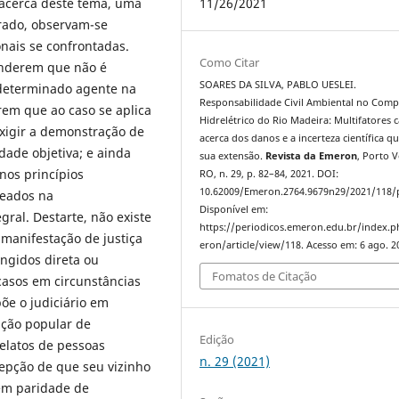
11/26/2021
acerca deste tema, uma
trado, observam-se
nais se confrontadas.
Como Citar
enderem que não é
SOARES DA SILVA, PABLO UESLEI.
r determinado agente na
Responsabilidade Civil Ambiental no Comp
em que ao caso se aplica
Hidrelétrico do Rio Madeira: Multifatores c
 exigir a demonstração de
acerca dos danos e a incerteza científica q
ade objetiva; e ainda
sua extensão.
Revista da Emeron
, Porto V
nos princípios
RO, n. 29, p. 82–84, 2021. DOI:
10.62009/Emeron.2764.9679n29/2021/118/
seados na
Disponível em:
gral. Destarte, não existe
https://periodicos.emeron.edu.br/index.
manifestação de justiça
eron/article/view/118. Acesso em: 6 ago. 2
ingidos direta ou
Fomatos de Citação
casos em circunstâncias
põe o judiciário em
pção popular de
Edição
relatos de pessoas
n. 29 (2021)
epção de que seu vizinho
 em paridade de