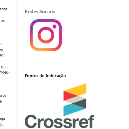
iadas
Redes Sociais
dos
s
n
,
ou
ção
o da
BY-NC-
Fontes de Indexação
e
ores
va
eja
o.