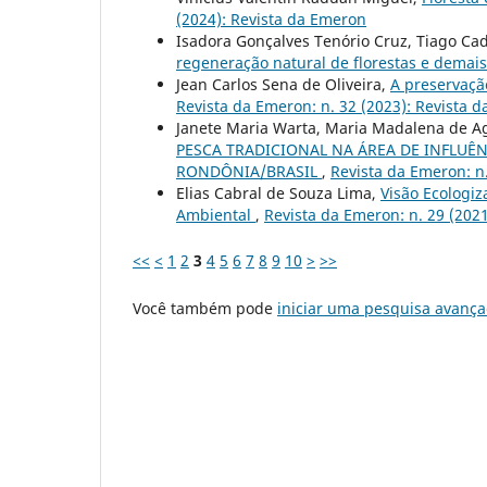
(2024): Revista da Emeron
Isadora Gonçalves Tenório Cruz, Tiago Ca
regeneração natural de florestas e demai
Jean Carlos Sena de Oliveira,
A preservaç
Revista da Emeron: n. 32 (2023): Revista 
Janete Maria Warta, Maria Madalena de A
PESCA TRADICIONAL NA ÁREA DE INFLUÊ
RONDÔNIA/BRASIL
,
Revista da Emeron: n.
Elias Cabral de Souza Lima,
Visão Ecologiz
Ambiental
,
Revista da Emeron: n. 29 (202
<<
<
1
2
3
4
5
6
7
8
9
10
>
>>
Você também pode
iniciar uma pesquisa avança