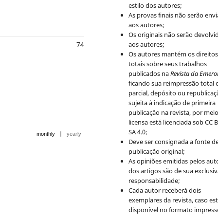
estilo dos autores;
As provas finais não serão env
aos autores;
Os originais não serão devolvi
74
aos autores;
Os autores mantém os direito
totais sobre seus trabalhos
publicados na
Revista da Emero
ficando sua reimpressão total 
parcial, depósito ou republica
sujeita à indicação de primeira
publicação na revista, por mei
licensa está licenciada sob CC 
SA 4.0;
|
monthly
yearly
Deve ser consignada a fonte d
publicação original;
As opiniões emitidas pelos aut
dos artigos são de sua exclusi
responsabilidade;
Cada autor receberá dois
exemplares da revista, caso est
disponível no formato impress