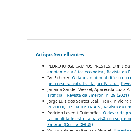
Artigos Semelhantes
PEDRO JORGE CAMPOS PRESTES, Dimis da 
ambiente e a ética ecológica
,
Revista da E
Ivo Scherer,
O dano ambiental difuso ou col
pela reserva extrativista Jaci-Paraná
,
Revi
Janaina Xander Wessel, Aparecida Luzia Al
artificial
,
Revista da Emeron: n. 29 (2021)
Jorge Luiz dos Santos Leal, Franklin Vieira
REVOLUÇÕES INDUSTRIAIS
,
Revista da Em
Rodrigo Leventi Guimarães,
O dever de pr
racionalidade estreita na visão do suprem
Emeron (Dossiê DHJUS)
Vinicius Valentin Raduan Miguel,
Florest