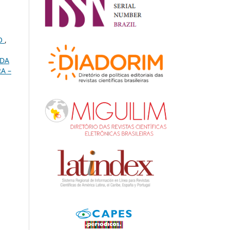
RO
,
 DA
A –