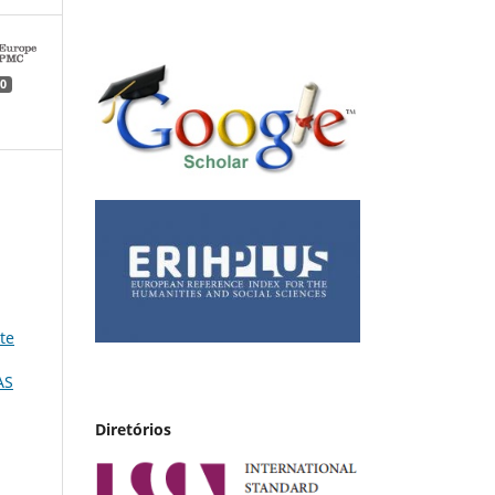
0
te
AS
Diretórios