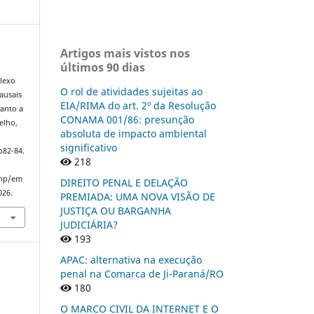
Artigos mais vistos nos
últimos 90 dias
lexo
O rol de atividades sujeitas ao
ausais
EIA/RIMA do art. 2º da Resolução
uanto a
CONAMA 001/86: presunção
elho,
absoluta de impacto ambiental
significativo
p82-84.
218
php/em
DIREITO PENAL E DELAÇÃO
026.
PREMIADA: UMA NOVA VISÃO DE
JUSTIÇA OU BARGANHA
JUDICIÁRIA?
193
APAC: alternativa na execução
penal na Comarca de Ji-Paraná/RO
180
O MARCO CIVIL DA INTERNET E O