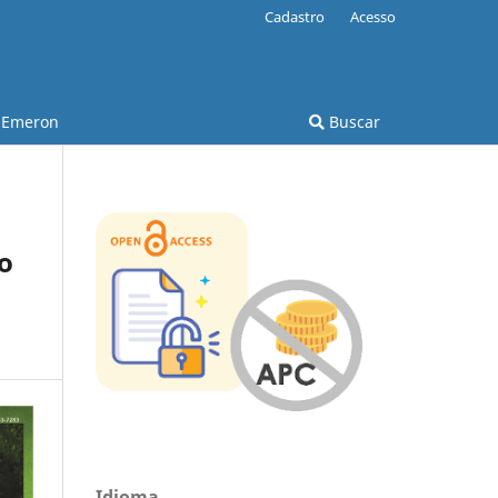
Cadastro
Acesso
Emeron
Buscar
o
Idioma