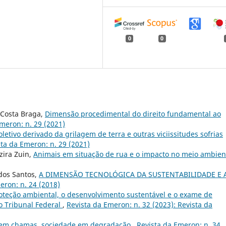
0
0
Costa Braga,
Dimensão procedimental do direito fundamental ao
meron: n. 29 (2021)
etivo derivado da grilagem de terra e outras viciissitudes sofrias
sta da Emeron: n. 29 (2021)
zira Zuin,
Animais em situação de rua e o impacto no meio ambien
 dos Santos,
A DIMENSÃO TECNOLÓGICA DA SUSTENTABILIDADE E 
eron: n. 24 (2018)
oteção ambiental, o desenvolvimento sustentável e o exame de
o Tribunal Federal
,
Revista da Emeron: n. 32 (2023): Revista da
a em chamas, sociedade em degradação
,
Revista da Emeron: n. 34