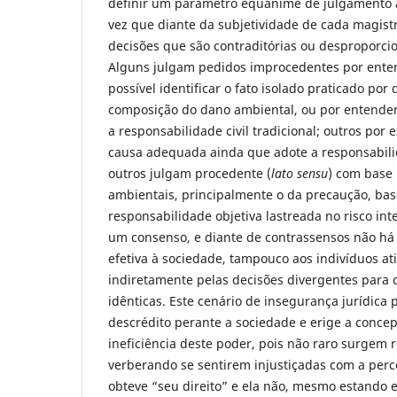
definir um parâmetro equânime de julgamento 
vez que diante da subjetividade de cada magis
decisões que são contraditórias ou desproporcio
Alguns julgam pedidos improcedentes por ent
possível identificar o fato isolado praticado po
composição do dano ambiental, ou por entender
a responsabilidade civil tradicional; outros por
causa adequada ainda que adote a responsabilid
outros julgam procedente (
lato sensu
) com base 
ambientais, principalmente o da precaução, ba
responsabilidade objetiva lastreada no risco inte
um consenso, e diante de contrassensos não há 
efetiva à sociedade, tampouco aos indivíduos at
indiretamente pelas decisões divergentes para 
idênticas. Este cenário de insegurança jurídica 
descrédito perante a sociedade e erige a conce
ineficiência deste poder, pois não raro surgem 
verberando se sentirem injustiçadas com a perc
obteve “seu direito” e ela não, mesmo estando