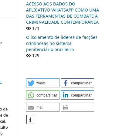
ACESSO AOS DADOS DO
APLICATIVO WHATSAPP COMO UMA
DAS FERRAMENTAS DE COMBATE À
CRIMINALIDADE CONTEMPORÂNEA
171
O isolamento de líderes de facções
da
criminosas no sistema
penitenciário brasileiro
129
a
-
tweet
compartilhar
compartilhar
compartilhar
mail
to de
es de
al,
culto
 o