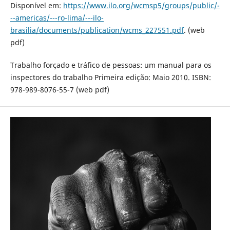
Disponível em:
https://www.ilo.org/wcmsp5/groups/public/-
--americas/---ro-lima/---ilo-
brasilia/documents/publication/wcms_227551.pdf
. (web
pdf)
Trabalho forçado e tráfico de pessoas: um manual para os
inspectores do trabalho Primeira edição: Maio 2010. ISBN:
978-989-8076-55-7 (web pdf)