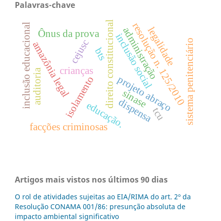
Palavras-chave
direito constitucional
resolução n. 125/2010
inclusão educacional
legalidade
administração
Ônus da prova
inclusão social
sistema penitenciário
cejusc
amazônia legal
bts
crianças
auditoria
projeto abraço
isolamento
sinase
dispensa
educação.
tcu
facções criminosas
Artigos mais vistos nos últimos 90 dias
O rol de atividades sujeitas ao EIA/RIMA do art. 2º da
Resolução CONAMA 001/86: presunção absoluta de
impacto ambiental significativo