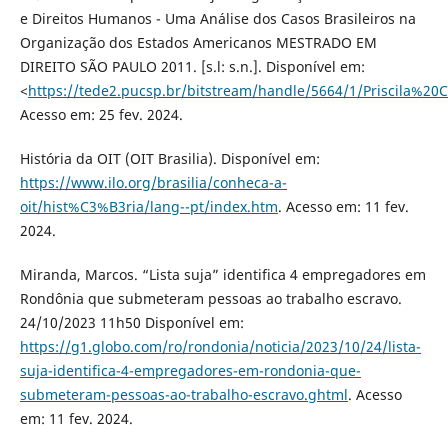
e Direitos Humanos - Uma Análise dos Casos Brasileiros na
Organização dos Estados Americanos MESTRADO EM
DIREITO SÃO PAULO 2011. [s.l: s.n.]. Disponível em:
<
https://tede2.pucsp.br/bitstream/handle/5664/1/Priscila%
Acesso em: 25 fev. 2024.
História da OIT (OIT Brasilia). Disponível em:
https://www.ilo.org/brasilia/conheca-a-
oit/hist%C3%B3ria/lang--pt/index.htm
. Acesso em: 11 fev.
2024.
Miranda, Marcos. “Lista suja” identifica 4 empregadores em
Rondônia que submeteram pessoas ao trabalho escravo.
24/10/2023 11h50 Disponível em:
https://g1.globo.com/ro/rondonia/noticia/2023/10/24/lista-
suja-identifica-4-empregadores-em-rondonia-que-
submeteram-pessoas-ao-trabalho-escravo.ghtml
. Acesso
em: 11 fev. 2024.