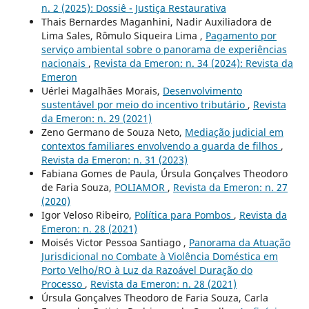
n. 2 (2025): Dossiê - Justiça Restaurativa
Thais Bernardes Maganhini, Nadir Auxiliadora de
Lima Sales, Rômulo Siqueira Lima ,
Pagamento por
serviço ambiental sobre o panorama de experiências
nacionais
,
Revista da Emeron: n. 34 (2024): Revista da
Emeron
Uérlei Magalhães Morais,
Desenvolvimento
sustentável por meio do incentivo tributário
,
Revista
da Emeron: n. 29 (2021)
Zeno Germano de Souza Neto,
Mediação judicial em
contextos familiares envolvendo a guarda de filhos
,
Revista da Emeron: n. 31 (2023)
Fabiana Gomes de Paula, Úrsula Gonçalves Theodoro
de Faria Souza,
POLIAMOR
,
Revista da Emeron: n. 27
(2020)
Igor Veloso Ribeiro,
Política para Pombos
,
Revista da
Emeron: n. 28 (2021)
Moisés Victor Pessoa Santiago ,
Panorama da Atuação
Jurisdicional no Combate à Violência Doméstica em
Porto Velho/RO à Luz da Razoável Duração do
Processo
,
Revista da Emeron: n. 28 (2021)
Úrsula Gonçalves Theodoro de Faria Souza, Carla