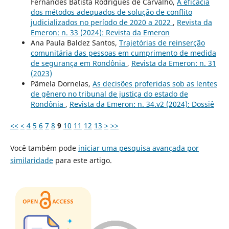
Fernandes Batista Rodrigues de Carvalho,
A eficácia
dos métodos adequados de solução de conflito
judicializados no período de 2020 a 2022
,
Revista da
Emeron: n. 33 (2024): Revista da Emeron
Ana Paula Baldez Santos,
Trajetórias de reinserção
comunitária das pessoas em cumprimento de medida
de segurança em Rondônia
,
Revista da Emeron: n. 31
(2023)
Pâmela Dornelas,
As decisões proferidas sob as lentes
de gênero no tribunal de justiça do estado de
Rondônia
,
Revista da Emeron: n. 34.v2 (2024): Dossiê
<<
<
4
5
6
7
8
9
10
11
12
13
>
>>
Você também pode
iniciar uma pesquisa avançada por
similaridade
para este artigo.