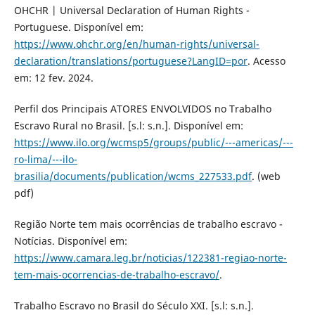
OHCHR | Universal Declaration of Human Rights -
Portuguese. Disponível em:
https://www.ohchr.org/en/human-rights/universal-
declaration/translations/portuguese?LangID=por
. Acesso
em: 12 fev. 2024.
Perfil dos Principais ATORES ENVOLVIDOS no Trabalho
Escravo Rural no Brasil. [s.l: s.n.]. Disponível em:
https://www.ilo.org/wcmsp5/groups/public/---americas/---
ro-lima/---ilo-
brasilia/documents/publication/wcms_227533.pdf
. (web
pdf)
Região Norte tem mais ocorrências de trabalho escravo -
Notícias. Disponível em:
https://www.camara.leg.br/noticias/122381-regiao-norte-
tem-mais-ocorrencias-de-trabalho-escravo/
.
Trabalho Escravo no Brasil do Século XXI. [s.l: s.n.].