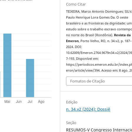
Como Citar
TEIXEIRA, Marco Antonio Domingues; SILV
Paulo Henrique Lora Gomes Da. O oeste
brasileiro e as fronteiras da dignidade: um
estudo sobre o trabalho escravo contemp
no norte do Brasil (Rondônia).
Revista da
Emeron
, Porto Velho, RO, n. 34.v2, p. 187–
2024. DOI:
10.62009/Emeron.2764.9679n34.v2/2024/3
7-193. Disponível em:
https://periodicos.emeron.edu.br/index.
eron/article/view/394. Acesso em: 8 ago. 2
Fomatos de Citação
Edição
n. 34.v2 (2024): Dossiê
Seção
RESUMOS-V Congresso Internaci