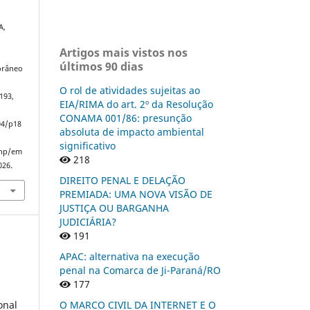
A,
Artigos mais vistos nos
últimos 90 dias
orâneo
O rol de atividades sujeitas ao
193,
EIA/RIMA do art. 2º da Resolução
CONAMA 001/86: presunção
94/p18
absoluta de impacto ambiental
significativo
php/em
218
026.
DIREITO PENAL E DELAÇÃO
PREMIADA: UMA NOVA VISÃO DE
JUSTIÇA OU BARGANHA
JUDICIÁRIA?
191
APAC: alternativa na execução
penal na Comarca de Ji-Paraná/RO
177
onal
O MARCO CIVIL DA INTERNET E O