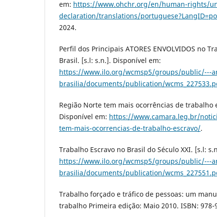
em:
https://www.ohchr.org/en/human-rights/un
declaration/translations/portuguese?LangID=po
2024.
Perfil dos Principais ATORES ENVOLVIDOS no Tr
Brasil. [s.l: s.n.]. Disponível em:
https://www.ilo.org/wcmsp5/groups/public/---ame
brasilia/documents/publication/wcms_227533.p
Região Norte tem mais ocorrências de trabalho e
Disponível em:
https://www.camara.leg.br/notic
tem-mais-ocorrencias-de-trabalho-escravo/
.
Trabalho Escravo no Brasil do Século XXI. [s.l: s.
https://www.ilo.org/wcmsp5/groups/public/---ame
brasilia/documents/publication/wcms_227551.p
Trabalho forçado e tráfico de pessoas: um manu
trabalho Primeira edição: Maio 2010. ISBN: 978-