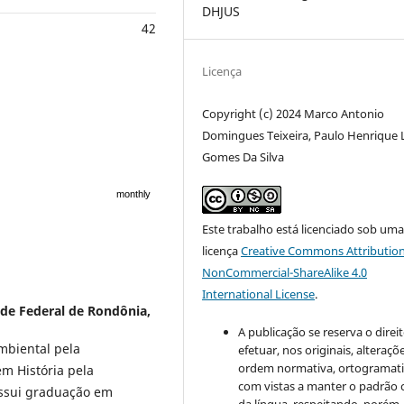
DHJUS
42
Licença
Copyright (c) 2024 Marco Antonio
Domingues Teixeira, Paulo Henrique 
Gomes Da Silva
monthly
Este trabalho está licenciado sob um
licença
Creative Commons Attribution
NonCommercial-ShareAlike 4.0
International License
.
de Federal de Rondônia,
A publicação se reserva o direi
mbiental pela
efetuar, nos originais, alteraçõ
ordem normativa, ortogramatic
m História pela
com vistas a manter o padrão 
ossui graduação em
da língua, respeitando, porém,