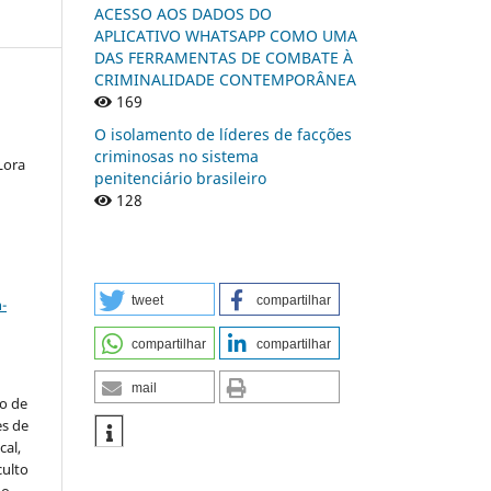
ACESSO AOS DADOS DO
APLICATIVO WHATSAPP COMO UMA
DAS FERRAMENTAS DE COMBATE À
CRIMINALIDADE CONTEMPORÂNEA
169
O isolamento de líderes de facções
criminosas no sistema
Lora
penitenciário brasileiro
128
a
tweet
compartilhar
-
compartilhar
compartilhar
mail
to de
es de
al,
culto
 o