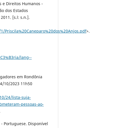
s e Direitos Humanos -
ão dos Estados
1. [s.l: s.n.].
4/1/Priscila%20Caneparo%20dos%20Anjos.pdf
>.
t%C3%B3ria/lang--
regadores em Rondônia
24/10/2023 11h50
0/24/lista-suja-
ubmeteram-pessoas-ao-
.
- Portuguese. Disponível