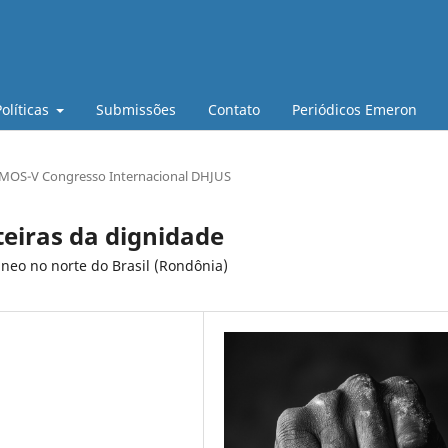
Políticas
Submissões
Contato
Periódicos Emeron
OS-V Congresso Internacional DHJUS
nteiras da dignidade
neo no norte do Brasil (Rondônia)