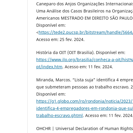
Caneparo dos Anjos Organizações Internacionai
Uma Análise dos Casos Brasileiros na Organizaç
Americanos MESTRADO EM DIREITO SÃO PAULO 201
Disponível em:
<
https://tede2.pucsp.br/bitstream/handle/566
Acesso em: 25 fev. 2024.
História da OIT (OIT Brasilia). Disponível em:
https://www.ilo.org/brasilia/conheca-a-oit/his
pt/index.htm
. Acesso em: 11 fev. 2024.
Miranda, Marcos. “Lista suja” identifica 4 emp
que submeteram pessoas ao trabalho escravo. 
Disponível em:
https://g1.globo.com/ro/rondonia/noticia/2023/1
identifica-4-empregadores-em-rondonia-que-s
trabalho-escravo.ghtml
. Acesso em: 11 fev. 2024
OHCHR | Universal Declaration of Human Rights 