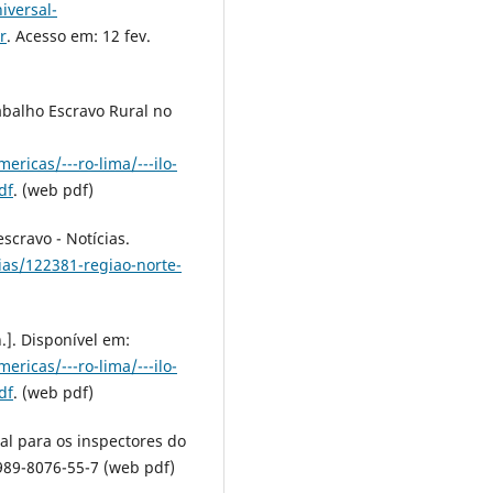
iversal-
r
. Acesso em: 12 fev.
abalho Escravo Rural no
ricas/---ro-lima/---ilo-
df
. (web pdf)
scravo - Notícias.
ias/122381-regiao-norte-
n.]. Disponível em:
ricas/---ro-lima/---ilo-
df
. (web pdf)
al para os inspectores do
989-8076-55-7 (web pdf)