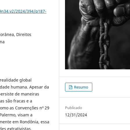
9n34.v2/2024/394/p187-
orânea, Direitos
ana
realidade global
nidade humana. Apesar da
Resumo
persiste de maneiras
as são fracas e a
s como as Convenções nº 29
Publicado
 Palermo, visam a
12/31/2024
almente em Rondônia, essa
es extrativistas.