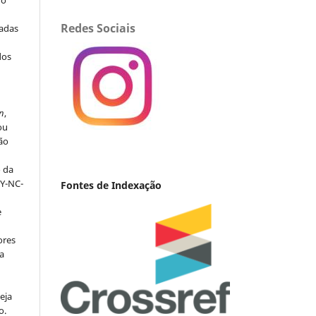
Redes Sociais
iadas
dos
s
n
,
ou
ção
o da
BY-NC-
Fontes de Indexação
e
ores
va
eja
o.