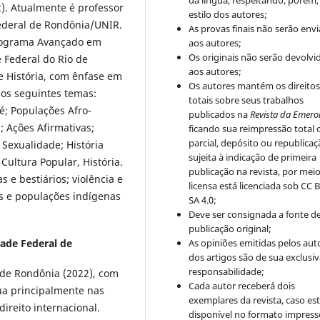
2). Atualmente é professor
estilo dos autores;
ederal de Rondônia/UNIR.
As provas finais não serão env
Programa Avançado em
aos autores;
Os originais não serão devolvi
 Federal do Rio de
aos autores;
de História, com ênfase em
Os autores mantém os direito
nos seguintes temas:
totais sobre seus trabalhos
; Populações Afro-
publicados na
Revista da Emero
; Ações Afirmativas;
ficando sua reimpressão total 
parcial, depósito ou republica
 Sexualidade; História
sujeita à indicação de primeira
 Cultura Popular, História.
publicação na revista, por mei
s e bestiários; violência e
licensa está licenciada sob CC 
is e populações indígenas
SA 4.0;
Deve ser consignada a fonte d
publicação original;
As opiniões emitidas pelos aut
ade Federal de
dos artigos são de sua exclusi
responsabilidade;
 de Rondônia (2022), com
Cada autor receberá dois
ua principalmente nas
exemplares da revista, caso est
direito internacional.
disponível no formato impress