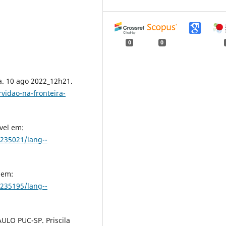
0
0
a. 10 ago 2022_12h21.
rvidao-na-fronteira-
vel em:
235021/lang--
 em:
235195/lang--
LO PUC-SP. Priscila