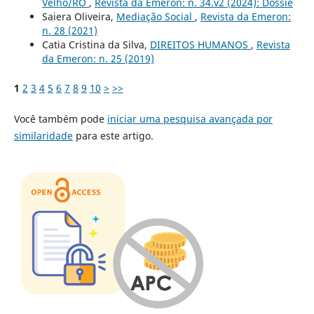
Velho/RO
,
Revista da Emeron: n. 34.v2 (2024): Dossiê
Saiera Oliveira,
Mediação Social
,
Revista da Emeron:
n. 28 (2021)
Catia Cristina da Silva,
DIREITOS HUMANOS
,
Revista
da Emeron: n. 25 (2019)
1
2
3
4
5
6
7
8
9
10
>
>>
Você também pode
iniciar uma pesquisa avançada por
similaridade
para este artigo.