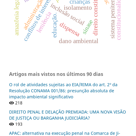
direito constitucional
sistema penitenciário
constitucionalidade.
conflitos de interesses
administração
amazônia legal
crianças
inclusão social
isolamento
leniência
educação.
sinase
dispensa
dano ambiental
Artigos mais vistos nos últimos 90 dias
O rol de atividades sujeitas ao EIA/RIMA do art. 2º da
Resolução CONAMA 001/86: presunção absoluta de
impacto ambiental significativo
218
DIREITO PENAL E DELAÇÃO PREMIADA: UMA NOVA VISÃO
DE JUSTIÇA OU BARGANHA JUDICIÁRIA?
193
APAC: alternativa na execução penal na Comarca de Ji-