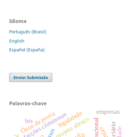
Idioma
Português (Brasil)
English
Español (España)
Enviar Submissão
Palavras-chave
empresas
legalidade
Ônus da prova
facções criminosas
projeto abraço
bts
cejusc
tcu