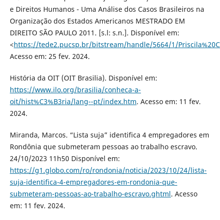
e Direitos Humanos - Uma Análise dos Casos Brasileiros na
Organização dos Estados Americanos MESTRADO EM
DIREITO SÃO PAULO 2011. [s.l: s.n.]. Disponível em:
<
https://tede2.pucsp.br/bitstream/handle/5664/1/Priscila%
Acesso em: 25 fev. 2024.
História da OIT (OIT Brasilia). Disponível em:
https://www.ilo.org/brasilia/conheca-a-
oit/hist%C3%B3ria/lang--pt/index.htm
. Acesso em: 11 fev.
2024.
Miranda, Marcos. “Lista suja” identifica 4 empregadores em
Rondônia que submeteram pessoas ao trabalho escravo.
24/10/2023 11h50 Disponível em:
https://g1.globo.com/ro/rondonia/noticia/2023/10/24/lista-
suja-identifica-4-empregadores-em-rondonia-que-
submeteram-pessoas-ao-trabalho-escravo.ghtml
. Acesso
em: 11 fev. 2024.