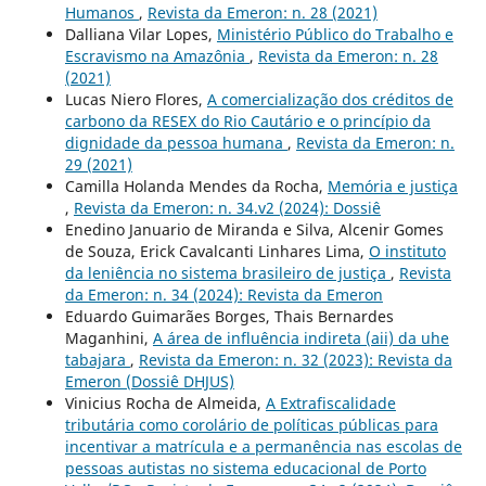
Humanos
,
Revista da Emeron: n. 28 (2021)
Dalliana Vilar Lopes,
Ministério Público do Trabalho e
Escravismo na Amazônia
,
Revista da Emeron: n. 28
(2021)
Lucas Niero Flores,
A comercialização dos créditos de
carbono da RESEX do Rio Cautário e o princípio da
dignidade da pessoa humana
,
Revista da Emeron: n.
29 (2021)
Camilla Holanda Mendes da Rocha,
Memória e justiça
,
Revista da Emeron: n. 34.v2 (2024): Dossiê
Enedino Januario de Miranda e Silva, Alcenir Gomes
de Souza, Erick Cavalcanti Linhares Lima,
O instituto
da leniência no sistema brasileiro de justiça
,
Revista
da Emeron: n. 34 (2024): Revista da Emeron
Eduardo Guimarães Borges, Thais Bernardes
Maganhini,
A área de influência indireta (aii) da uhe
tabajara
,
Revista da Emeron: n. 32 (2023): Revista da
Emeron (Dossiê DHJUS)
Vinicius Rocha de Almeida,
A Extrafiscalidade
tributária como corolário de políticas públicas para
incentivar a matrícula e a permanência nas escolas de
pessoas autistas no sistema educacional de Porto