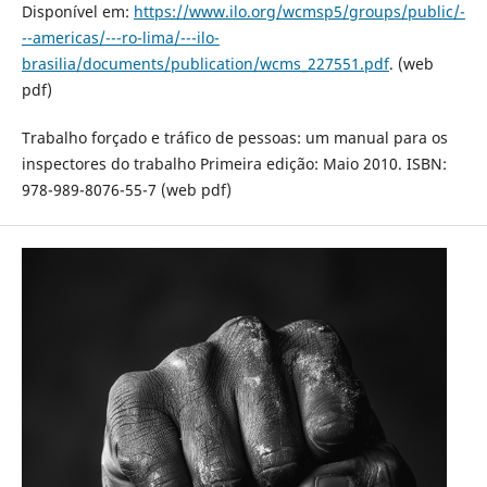
Disponível em:
https://www.ilo.org/wcmsp5/groups/public/-
--americas/---ro-lima/---ilo-
brasilia/documents/publication/wcms_227551.pdf
. (web
pdf)
Trabalho forçado e tráfico de pessoas: um manual para os
inspectores do trabalho Primeira edição: Maio 2010. ISBN:
978-989-8076-55-7 (web pdf)