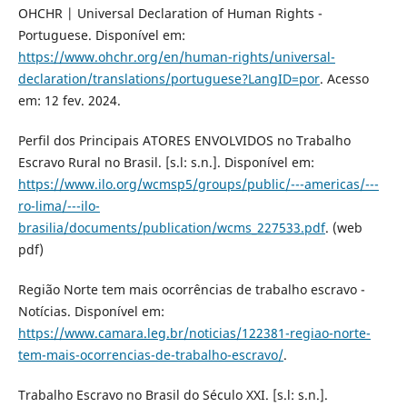
OHCHR | Universal Declaration of Human Rights -
Portuguese. Disponível em:
https://www.ohchr.org/en/human-rights/universal-
declaration/translations/portuguese?LangID=por
. Acesso
em: 12 fev. 2024.
Perfil dos Principais ATORES ENVOLVIDOS no Trabalho
Escravo Rural no Brasil. [s.l: s.n.]. Disponível em:
https://www.ilo.org/wcmsp5/groups/public/---americas/---
ro-lima/---ilo-
brasilia/documents/publication/wcms_227533.pdf
. (web
pdf)
Região Norte tem mais ocorrências de trabalho escravo -
Notícias. Disponível em:
https://www.camara.leg.br/noticias/122381-regiao-norte-
tem-mais-ocorrencias-de-trabalho-escravo/
.
Trabalho Escravo no Brasil do Século XXI. [s.l: s.n.].