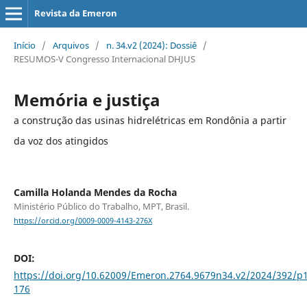
Revista da Emeron
Início
/
Arquivos
/
n. 34.v2 (2024): Dossiê
/
RESUMOS-V Congresso Internacional DHJUS
Memória e justiça
a construção das usinas hidrelétricas em Rondônia a partir
da voz dos atingidos
Camilla Holanda Mendes da Rocha
Ministério Público do Trabalho, MPT, Brasil.
https://orcid.org/0009-0009-4143-276X
DOI:
https://doi.org/10.62009/Emeron.2764.9679n34.v2/2024/392/p
176