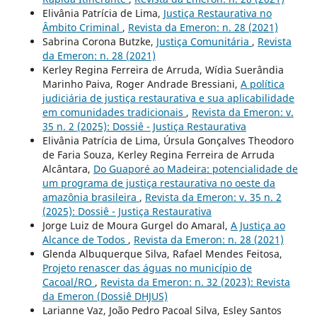
Elivânia Patrícia de Lima,
Justiça Restaurativa no
Âmbito Criminal
,
Revista da Emeron: n. 28 (2021)
Sabrina Corona Butzke,
Justiça Comunitária
,
Revista
da Emeron: n. 28 (2021)
Kerley Regina Ferreira de Arruda, Wídia Suerândia
Marinho Paiva, Roger Andrade Bressiani,
A política
judiciária de justiça restaurativa e sua aplicabilidade
em comunidades tradicionais
,
Revista da Emeron: v.
35 n. 2 (2025): Dossiê - Justiça Restaurativa
Elivânia Patrícia de Lima, Úrsula Gonçalves Theodoro
de Faria Souza, Kerley Regina Ferreira de Arruda
Alcântara,
Do Guaporé ao Madeira: potencialidade de
um programa de justiça restaurativa no oeste da
amazônia brasileira
,
Revista da Emeron: v. 35 n. 2
(2025): Dossiê - Justiça Restaurativa
Jorge Luiz de Moura Gurgel do Amaral,
A Justiça ao
Alcance de Todos
,
Revista da Emeron: n. 28 (2021)
Glenda Albuquerque Silva, Rafael Mendes Feitosa,
Projeto renascer das águas no município de
Cacoal/RO
,
Revista da Emeron: n. 32 (2023): Revista
da Emeron (Dossiê DHJUS)
Larianne Vaz, João Pedro Pacoal Silva, Esley Santos