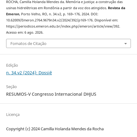
ROCHA, Camilla Holanda Mendes da. Memória e justiça: a construção das
usinas hidrelétricas em Rondônia a partir da voz dos atingidos.
Revista da
Emeron
, Porto Velho, RO, n. 34.v2, p. 169–176, 2024. DOI:
10.62009/Emeron.2764.9679n34.v2/2024/392/p169-176. Disponível em:
https://periodicos.emeron.edu.br/index.php/emeron/article/view/392.
Acesso em: 6 ago. 2026.
Fomatos de Citação
Edição
n. 34.v2 (2024): Dossiê
Seção
RESUMOS-V Congresso Internacional DHJUS
Licença
Copyright (c) 2024 Camilla Holanda Mendes da Rocha