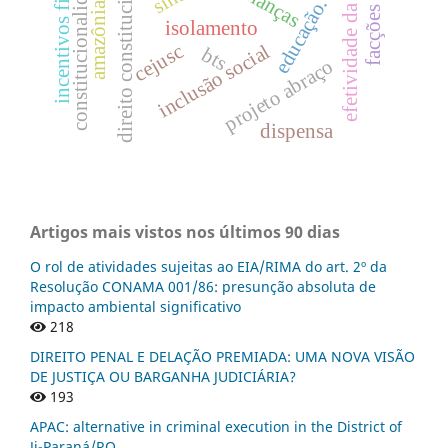
efetividade da justiça
amazônia legal
incentivos fiscais
constitucionalidade.
direito constitucional
crianças
educação.
isolamento
inclusão social
cejusc
bts
projeto abraço
dispensa
Artigos mais vistos nos últimos 90 dias
O rol de atividades sujeitas ao EIA/RIMA do art. 2º da
Resolução CONAMA 001/86: presunção absoluta de
impacto ambiental significativo
218
DIREITO PENAL E DELAÇÃO PREMIADA: UMA NOVA VISÃO
DE JUSTIÇA OU BARGANHA JUDICIÁRIA?
193
APAC: alternative in criminal execution in the District of
Ji-Paraná/RO