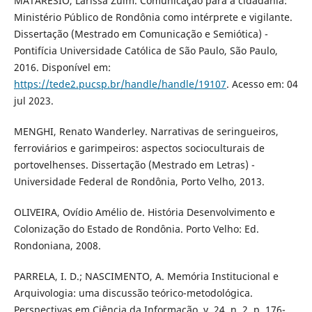
MATARÉSIO, Larissa Zuim. Comunicação para a cidadania:
Ministério Público de Rondônia como intérprete e vigilante.
Dissertação (Mestrado em Comunicação e Semiótica) -
Pontifícia Universidade Católica de São Paulo, São Paulo,
2016. Disponível em:
https://tede2.pucsp.br/handle/handle/19107
. Acesso em: 04
jul 2023.
MENGHI, Renato Wanderley. Narrativas de seringueiros,
ferroviários e garimpeiros: aspectos socioculturais de
portovelhenses. Dissertação (Mestrado em Letras) -
Universidade Federal de Rondônia, Porto Velho, 2013.
OLIVEIRA, Ovídio Amélio de. História Desenvolvimento e
Colonização do Estado de Rondônia. Porto Velho: Ed.
Rondoniana, 2008.
PARRELA, I. D.; NASCIMENTO, A. Memória Institucional e
Arquivologia: uma discussão teórico-metodológica.
Perspectivas em Ciência da Informação, v. 24, n. 2, p. 176-