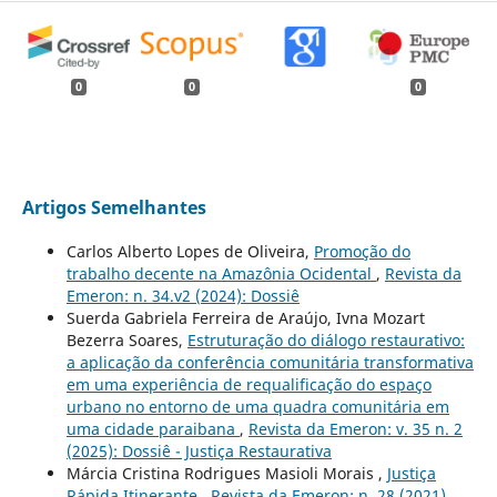
0
0
0
Artigos Semelhantes
Carlos Alberto Lopes de Oliveira,
Promoção do
trabalho decente na Amazônia Ocidental
,
Revista da
Emeron: n. 34.v2 (2024): Dossiê
Suerda Gabriela Ferreira de Araújo, Ivna Mozart
Bezerra Soares,
Estruturação do diálogo restaurativo:
a aplicação da conferência comunitária transformativa
em uma experiência de requalificação do espaço
urbano no entorno de uma quadra comunitária em
uma cidade paraibana
,
Revista da Emeron: v. 35 n. 2
(2025): Dossiê - Justiça Restaurativa
Márcia Cristina Rodrigues Masioli Morais ,
Justiça
Rápida Itinerante
,
Revista da Emeron: n. 28 (2021)