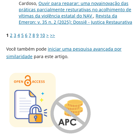
Cardoso,
Ouvir para reparar: uma novainovação das
práticas parcialmente resturativas no acolhimento de
vítimas da violência estatal do NAV
,
Revista da
Emeron: v. 35 n. 2 (2025): Dossiê - Justiça Restaurativa
1
2
3
4
5
6
7
8
9
10
>
>>
Você também pode
iniciar uma pesquisa avançada por
similaridade
para este artigo.