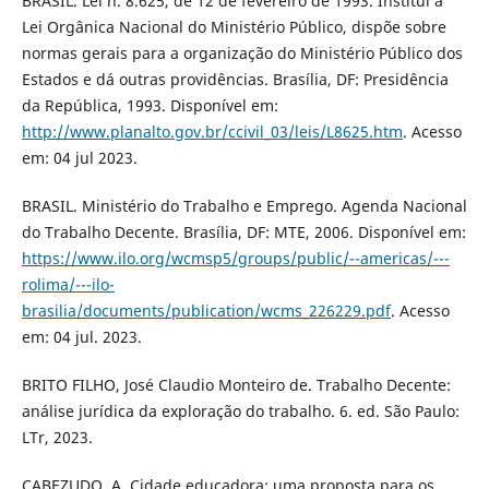
BRASIL. Lei n. 8.625, de 12 de fevereiro de 1993. Institui a
Lei Orgânica Nacional do Ministério Público, dispõe sobre
normas gerais para a organização do Ministério Público dos
Estados e dá outras providências. Brasília, DF: Presidência
da República, 1993. Disponível em:
http://www.planalto.gov.br/ccivil_03/leis/L8625.htm
. Acesso
em: 04 jul 2023.
BRASIL. Ministério do Trabalho e Emprego. Agenda Nacional
do Trabalho Decente. Brasília, DF: MTE, 2006. Disponível em:
https://www.ilo.org/wcmsp5/groups/public/--americas/---
rolima/---ilo-
brasilia/documents/publication/wcms_226229.pdf
. Acesso
em: 04 jul. 2023.
BRITO FILHO, José Claudio Monteiro de. Trabalho Decente:
análise jurídica da exploração do trabalho. 6. ed. São Paulo:
LTr, 2023.
CABEZUDO, A. Cidade educadora: uma proposta para os