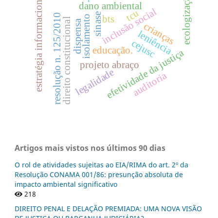
ecologização.
estratégia informacional
dano ambiental
inclusão social
tcu
sinase
resolução n. 125/2010
isolamento
bts
direito constitucional
dispensa
crianças
leniência
cejusc
educação.
efetividade da justiça
projeto abraço
legalidade
auditoria
Artigos mais vistos nos últimos 90 dias
O rol de atividades sujeitas ao EIA/RIMA do art. 2º da
Resolução CONAMA 001/86: presunção absoluta de
impacto ambiental significativo
218
DIREITO PENAL E DELAÇÃO PREMIADA: UMA NOVA VISÃO