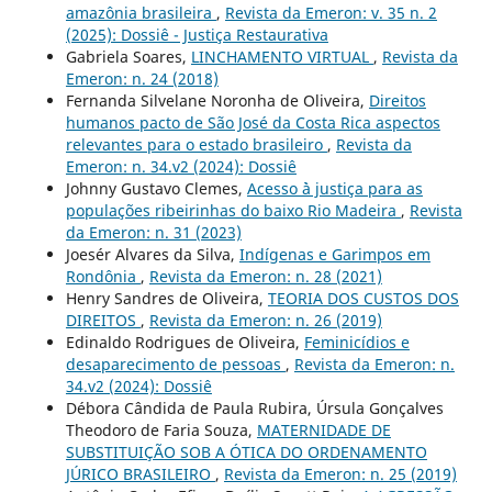
amazônia brasileira
,
Revista da Emeron: v. 35 n. 2
(2025): Dossiê - Justiça Restaurativa
Gabriela Soares,
LINCHAMENTO VIRTUAL
,
Revista da
Emeron: n. 24 (2018)
Fernanda Silvelane Noronha de Oliveira,
Direitos
humanos pacto de São José da Costa Rica aspectos
relevantes para o estado brasileiro
,
Revista da
Emeron: n. 34.v2 (2024): Dossiê
Johnny Gustavo Clemes,
Acesso `à justiça para as
populações ribeirinhas do baixo Rio Madeira
,
Revista
da Emeron: n. 31 (2023)
Joesér Alvares da Silva,
Indígenas e Garimpos em
Rondônia
,
Revista da Emeron: n. 28 (2021)
Henry Sandres de Oliveira,
TEORIA DOS CUSTOS DOS
DIREITOS
,
Revista da Emeron: n. 26 (2019)
Edinaldo Rodrigues de Oliveira,
Feminicídios e
desaparecimento de pessoas
,
Revista da Emeron: n.
34.v2 (2024): Dossiê
Débora Cândida de Paula Rubira, Úrsula Gonçalves
Theodoro de Faria Souza,
MATERNIDADE DE
SUBSTITUIÇÃO SOB A ÓTICA DO ORDENAMENTO
JÚRICO BRASILEIRO
,
Revista da Emeron: n. 25 (2019)