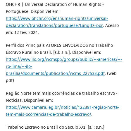
OHCHR | Universal Declaration of Human Rights -
Portuguese. Disponível em:
https://www.ohchr.org/en/human-rights/universal-
declaration/translations/portuguese?LangID=por
. Acesso
em: 12 fev. 2024.
Perfil dos Principais ATORES ENVOLVIDOS no Trabalho
Escravo Rural no Brasil. [s.l: s.n.]. Disponível em:
https://www.ilo.org/wcmsp5/groups/public/---americas/---
ro-lima/---ilo-
brasilia/documents/publication/wcms_227533.pdf
. (web
pdf)
Região Norte tem mais ocorrências de trabalho escravo -
Notícias. Disponível em:
https://www.camara.leg.br/noticias/122381-regiao-norte-
tem-mais-ocorrencias-de-trabalho-escravo/
.
Trabalho Escravo no Brasil do Século XXI. [s.l: s.n.].