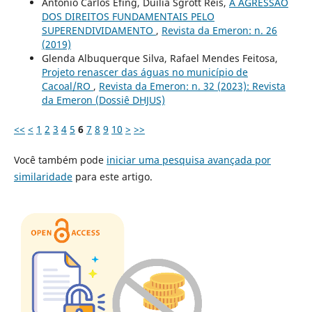
Antônio Carlos Efing, Duília Sgrott Reis,
A AGRESSÃO
DOS DIREITOS FUNDAMENTAIS PELO
SUPERENDIVIDAMENTO
,
Revista da Emeron: n. 26
(2019)
Glenda Albuquerque Silva, Rafael Mendes Feitosa,
Projeto renascer das águas no município de
Cacoal/RO
,
Revista da Emeron: n. 32 (2023): Revista
da Emeron (Dossiê DHJUS)
<<
<
1
2
3
4
5
6
7
8
9
10
>
>>
Você também pode
iniciar uma pesquisa avançada por
similaridade
para este artigo.