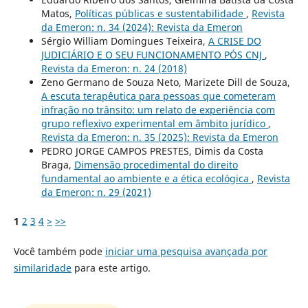
Matos,
Políticas públicas e sustentabilidade
,
Revista
da Emeron: n. 34 (2024): Revista da Emeron
Sérgio William Domingues Teixeira,
A CRISE DO
JUDICIÁRIO E O SEU FUNCIONAMENTO PÓS CNJ
,
Revista da Emeron: n. 24 (2018)
Zeno Germano de Souza Neto, Marizete Dill de Souza,
A escuta terapêutica para pessoas que cometeram
infração no trânsito: um relato de experiência com
grupo reflexivo experimental em âmbito jurídico
,
Revista da Emeron: n. 35 (2025): Revista da Emeron
PEDRO JORGE CAMPOS PRESTES, Dimis da Costa
Braga,
Dimensão procedimental do direito
fundamental ao ambiente e a ética ecológica
,
Revista
da Emeron: n. 29 (2021)
1
2
3
4
>
>>
Você também pode
iniciar uma pesquisa avançada por
similaridade
para este artigo.