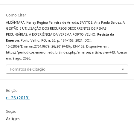
Como Citar
ALCÂNTARA, Kerley Regina Ferreira de Arruda; SANTOS, Ana Paula Baldez. A
GESTÃO E UTILIZAÇÃO DOS RECURSOS DECORRENTES DE PENAS
PECUNIÁRIAS: A EXPERIÊNCIA DA VEPEMA PORTO VELHO.
Revista da
Emeron
, Porto Velho, RO, n. 26, p. 134–153, 2021. DOI:
10.62009/Emeron.2764.9679n26/2019/43/p134-153. Disponível em:
https://periodicos.emeron.edu.br/index.php/emeron/article/view/43. Acesso
em: 9 ago. 2026.
Fomatos de Citação
Edição
n. 26 (2019)
Seção
Artigos