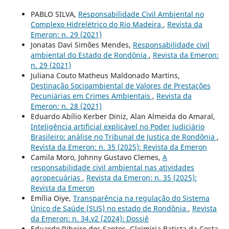
PABLO SILVA,
Responsabilidade Civil Ambiental no
Complexo Hidrelétrico do Rio Madeira
,
Revista da
Emeron: n. 29 (2021)
Jonatas Davi Simões Mendes,
Responsabilidade civil
ambiental do Estado de Rondônia
,
Revista da Emeron:
n. 29 (2021)
Juliana Couto Matheus Maldonado Martins,
Destinação Socioambiental de Valores de Prestações
Pecuniárias em Crimes Ambientais
,
Revista da
Emeron: n. 28 (2021)
Eduardo Abílio Kerber Diniz, Alan Almeida do Amaral,
Inteligência artificial explicável no Poder Judiciário
Brasileiro: análise no Tribunal de Justiça de Rondônia
,
Revista da Emeron: n. 35 (2025): Revista da Emeron
Camila Moro, Johnny Gustavo Clemes,
A
responsabilidade civil ambiental nas atividades
agropecuárias
,
Revista da Emeron: n. 35 (2025):
Revista da Emeron
Emília Oiye,
Transparência na regulação do Sistema
Único de Saúde (SUS) no estado de Rondônia
,
Revista
da Emeron: n. 34.v2 (2024): Dossiê
Eduardo Ribeiro dos Santos, Gleimiria Batista da Costa