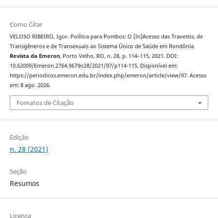
Como Citar
VELOSO RIBEIRO, Igor. Política para Pombos: O [In]Acesso das Travestis, de
Transgêneros e de Transexuais ao Sistema Único de Saúde em Rondônia.
Revista da Emeron
, Porto Velho, RO, n. 28, p. 114–115, 2021. DOI:
10.62009/Emeron.2764.9679n28/2021/97/p114-115. Disponível em:
https://periodicos.emeron.edu.br/index.php/emeron/article/view/97. Acesso
em: 8 ago. 2026.
Fomatos de Citação
Edição
n. 28 (2021)
Seção
Resumos
Licença