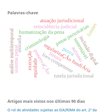
Palavras-chave
atuação jurisdicional
limites
penas pecuniárias
reincidência judicial
análise multitemporal
humanização da pena
criminologia
inclusão digital
moradia
sustentável
regularizaÇÃo fundiÁria
sistema penal
autismo
prova
preservaÇÃo
leitura
execução
foro competente
equidade
tutela jurisdicional
Artigos mais vistos nos últimos 90 dias
O rol de atividades sujeitas ao EIA/RIMA do art. 2º da