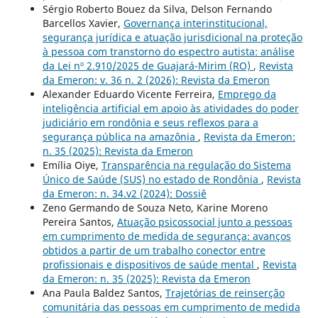
Sérgio Roberto Bouez da Silva, Delson Fernando
Barcellos Xavier,
Governança interinstitucional,
segurança jurídica e atuação jurisdicional na proteção
à pessoa com transtorno do espectro autista: análise
da Lei nº 2.910/2025 de Guajará-Mirim (RO)
,
Revista
da Emeron: v. 36 n. 2 (2026): Revista da Emeron
Alexander Eduardo Vicente Ferreira,
Emprego da
inteligência artificial em apoio às atividades do poder
judiciário em rondônia e seus reflexos para a
segurança pública na amazônia
,
Revista da Emeron:
n. 35 (2025): Revista da Emeron
Emília Oiye,
Transparência na regulação do Sistema
Único de Saúde (SUS) no estado de Rondônia
,
Revista
da Emeron: n. 34.v2 (2024): Dossiê
Zeno Germando de Souza Neto, Karine Moreno
Pereira Santos,
Atuação psicossocial junto a pessoas
em cumprimento de medida de segurança: avanços
obtidos a partir de um trabalho conector entre
profissionais e dispositivos de saúde mental
,
Revista
da Emeron: n. 35 (2025): Revista da Emeron
Ana Paula Baldez Santos,
Trajetórias de reinserção
comunitária das pessoas em cumprimento de medida