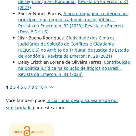
de segurança em Rondônia
,
Revista da Emeron: n. 31
(2023)
Eliezer Nunes Barros,
A nova roupagem conferida aos
princípios que regem a administração pública
,
Revista da Emeron: n. 32 (2023): Revista da Emeron
(Dossiê DHJUS)
Ilisir Bueno Rodrigues,
Efetividade dos Centros
Judiciários de Solução de Conflitos e Cidadania
(CEJUSC’S) no Âmbito do Tribunal de Justiça do Estado
de Rondônia
,
Revista da Emeron: n. 28 (2021)
Deisy Cristhian Lorena de Oliveira Ferraz,
Contribuição
na política jurídica na solução de litígios no Brasil
,
Revista da Emeron: n. 31 (2023)
1
2
3
4
5
6
7
8
9
10
>
>>
Você também pode
iniciar uma pesquisa avançada por
similaridade
para este artigo.