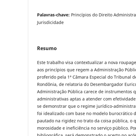
Palavras-chave:
Princípios do Direito Administr
Jurisdicidade
Resumo
Este trabalho visa contextualizar a nova roupag
aos princípios que regem a Administração Públi
proferido pela 1ª Câmara Especial do Tribunal d
Rondônia, de relatoria do Desembargador Euric
Administração Pública carece de instrumentos q
administrativas aptas a atender com efetividade
se demonstrar que o regime jurídico-administrat
foi idealizado com base no modelo burocrático d
pautado na rigidez no trato da coisa pública, o 
morosidade e ineficiência no serviço público. P
bibliográfica, será demonstrado o acerto no acó