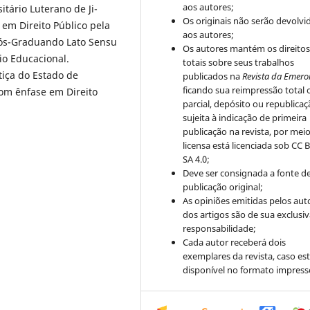
aos autores;
tário Luterano de Ji-
Os originais não serão devolvi
em Direito Público pela
aos autores;
Pós-Graduando Lato Sensu
Os autores mantém os direito
io Educacional.
totais sobre seus trabalhos
tiça do Estado de
publicados na
Revista da Emero
ficando sua reimpressão total 
com ênfase em Direito
parcial, depósito ou republica
sujeita à indicação de primeira
publicação na revista, por mei
licensa está licenciada sob CC 
SA 4.0;
Deve ser consignada a fonte d
publicação original;
As opiniões emitidas pelos aut
dos artigos são de sua exclusi
responsabilidade;
Cada autor receberá dois
exemplares da revista, caso est
disponível no formato impress