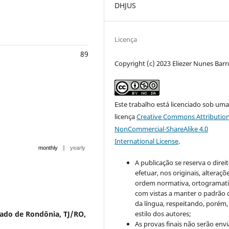
DHJUS
Licença
89
Copyright (c) 2023 Eliezer Nunes Barr
Este trabalho está licenciado sob um
licença
Creative Commons Attribution
NonCommercial-ShareAlike 4.0
International License
.
|
monthly
yearly
A publicação se reserva o direi
efetuar, nos originais, alteraçõ
ordem normativa, ortogramatic
com vistas a manter o padrão 
da língua, respeitando, porém,
tado de Rondônia, TJ/RO,
estilo dos autores;
As provas finais não serão env