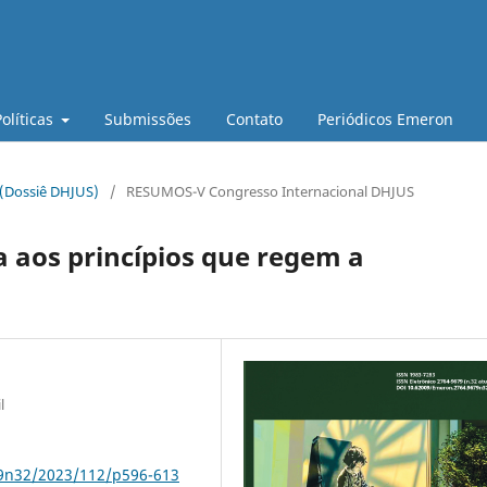
Políticas
Submissões
Contato
Periódicos Emeron
 (Dossiê DHJUS)
/
RESUMOS-V Congresso Internacional DHJUS
 aos princípios que regem a
l
79n32/2023/112/p596-613