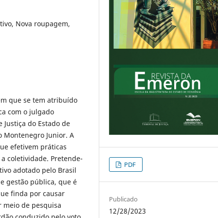
ativo, Nova roupagem,
em que se tem atribuído
ca com o julgado
e Justiça do Estado de
o Montenegro Junior. A
ue efetivem práticas
 a coletividade. Pretende-
PDF
ivo adotado pelo Brasil
e gestão pública, que é
que finda por causar
Publicado
or meio de pesquisa
12/28/2023
rdão conduzido pelo voto