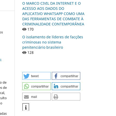
O MARCO CIVIL DA INTERNET E O
ACESSO AOS DADOS DO
APLICATIVO WHATSAPP COMO UMA
DAS FERRAMENTAS DE COMBATE À
CRIMINALIDADE CONTEMPORÂNEA
170
os
O isolamento de líderes de facções
criminosas no sistema
penitenciário brasileiro
128
a
-
tweet
compartilhar
to de
compartilhar
compartilhar
es de
al,
mail
culto
 o
iadas