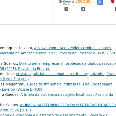
0
0
 Domingues Teixeira,
A Nova Fronteira do Poder Criminal: Facções,
oberania na Amazônia Brasileira
,
Revista da Emeron: v. 36 n. 2 (20
ra Gueiros,
Direito penal empresarial, proteção de dados pessoais 
 35 (2025): Revista da Emeron
 de Lima,
Ativismo judicial e o combate ao crime organizado
,
Revis
n (Dossiê DHJUS)
des Maganhini,
A área de influência indireta (aii) da uhe tabajara
,
da Emeron (Dossiê DHJUS)
eira Guedes,
A tutela da evidência nas ações locatícias
,
Revista da
 dos Santos,
A DIMENSÃO TECNOLÓGICA DA SUSTENTABILIDADE E 
eron: n. 24 (2018)
irinha de Rondônia e o estatuto do desarmamento
,
Revista da