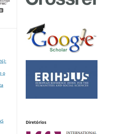
0
26):
e o
ta
AS
Diretórios