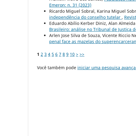
Emeron: n. 31 (2023)
Ricardo Miguel Sobral, Karina Miguel Sobra
independência do conselho tutelar
,
Revis
Eduardo Abílio Kerber Diniz, Alan Almeid
Brasileiro: análise no Tribunal de Justiça
Arlen Jose Silva de Souza, Vicente Riccio N
penal face as mazelas do superencarcer
1
2
3
4
5
6
7
8
9
10
>
>>
Você também pode
iniciar uma pesquisa avança