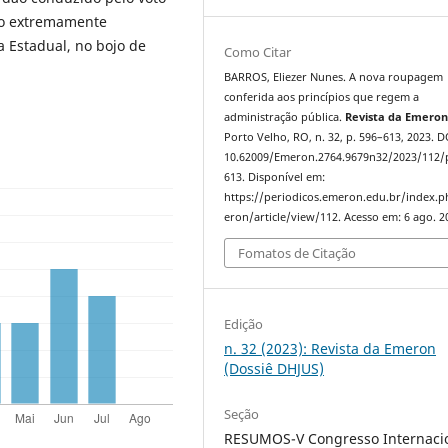
ão extremamente
a Estadual, no bojo de
Como Citar
BARROS, Eliezer Nunes. A nova roupagem
conferida aos princípios que regem a
administração pública.
Revista da Emero
Porto Velho, RO, n. 32, p. 596–613, 2023. D
10.62009/Emeron.2764.9679n32/2023/112/
613. Disponível em:
https://periodicos.emeron.edu.br/index.
eron/article/view/112. Acesso em: 6 ago. 2
Fomatos de Citação
Edição
n. 32 (2023): Revista da Emeron
(Dossiê DHJUS)
Seção
RESUMOS-V Congresso Internaci