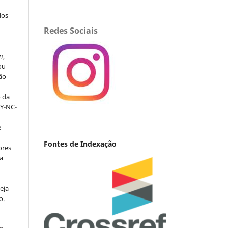
dos
Redes Sociais
s
n
,
ou
ção
o da
BY-NC-
e
Fontes de Indexação
ores
va
eja
o.