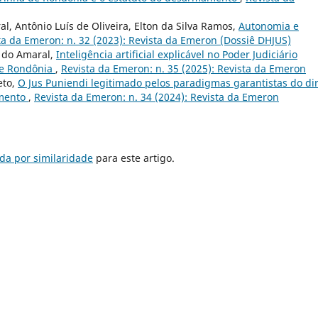
l, Antônio Luís de Oliveira, Elton da Silva Ramos,
Autonomia e
ta da Emeron: n. 32 (2023): Revista da Emeron (Dossiê DHJUS)
a do Amaral,
Inteligência artificial explicável no Poder Judiciário
 de Rondônia
,
Revista da Emeron: n. 35 (2025): Revista da Emeron
eto,
O Jus Puniendi legitimado pelos paradigmas garantistas do dir
amento
,
Revista da Emeron: n. 34 (2024): Revista da Emeron
da por similaridade
para este artigo.