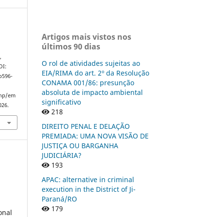
Artigos mais vistos nos
últimos 90 dias
n
,
O rol de atividades sujeitas ao
OI:
EIA/RIMA do art. 2º da Resolução
p596-
CONAMA 001/86: presunção
absoluta de impacto ambiental
php/em
significativo
026.
218
DIREITO PENAL E DELAÇÃO
PREMIADA: UMA NOVA VISÃO DE
JUSTIÇA OU BARGANHA
JUDICIÁRIA?
193
APAC: alternative in criminal
execution in the District of Ji-
Paraná/RO
179
onal