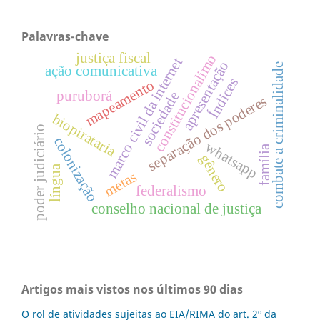
Palavras-chave
justiça fiscal
constitucionalimo
marco civil da internet
apresentação
combate a criminalidade
ação comunicativa
Índices
mapeamento
puruborá
sociedade
separação dos poderes
biopirataria
poder judiciário
colonização
whatsapp
família
gênero
língua
metas
federalismo
conselho nacional de justiça
Artigos mais vistos nos últimos 90 dias
O rol de atividades sujeitas ao EIA/RIMA do art. 2º da