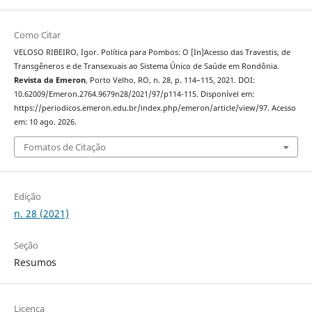
Como Citar
VELOSO RIBEIRO, Igor. Política para Pombos: O [In]Acesso das Travestis, de
Transgêneros e de Transexuais ao Sistema Único de Saúde em Rondônia.
Revista da Emeron
, Porto Velho, RO, n. 28, p. 114–115, 2021. DOI:
10.62009/Emeron.2764.9679n28/2021/97/p114-115. Disponível em:
https://periodicos.emeron.edu.br/index.php/emeron/article/view/97. Acesso
em: 10 ago. 2026.
Fomatos de Citação
Edição
n. 28 (2021)
Seção
Resumos
Licença