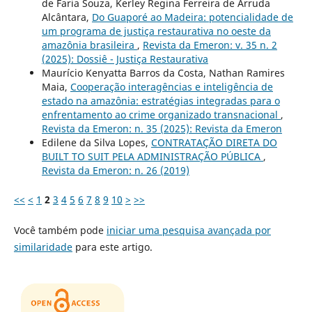
de Faria Souza, Kerley Regina Ferreira de Arruda
Alcântara,
Do Guaporé ao Madeira: potencialidade de
um programa de justiça restaurativa no oeste da
amazônia brasileira
,
Revista da Emeron: v. 35 n. 2
(2025): Dossiê - Justiça Restaurativa
Maurício Kenyatta Barros da Costa, Nathan Ramires
Maia,
Cooperação interagências e inteligência de
estado na amazônia: estratégias integradas para o
enfrentamento ao crime organizado transnacional
,
Revista da Emeron: n. 35 (2025): Revista da Emeron
Edilene da Silva Lopes,
CONTRATAÇÃO DIRETA DO
BUILT TO SUIT PELA ADMINISTRAÇÃO PÚBLICA
,
Revista da Emeron: n. 26 (2019)
<<
<
1
2
3
4
5
6
7
8
9
10
>
>>
Você também pode
iniciar uma pesquisa avançada por
similaridade
para este artigo.