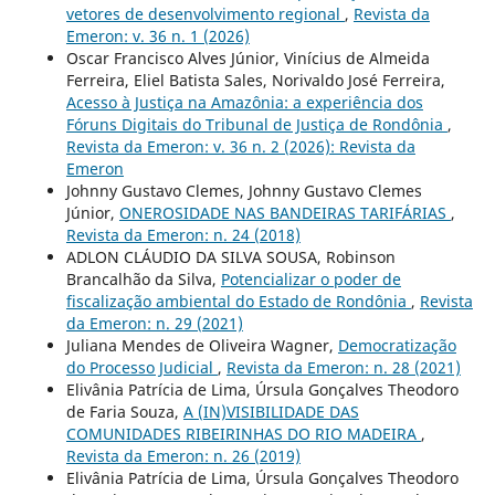
vetores de desenvolvimento regional
,
Revista da
Emeron: v. 36 n. 1 (2026)
Oscar Francisco Alves Júnior, Vinícius de Almeida
Ferreira, Eliel Batista Sales, Norivaldo José Ferreira,
Acesso à Justiça na Amazônia: a experiência dos
Fóruns Digitais do Tribunal de Justiça de Rondônia
,
Revista da Emeron: v. 36 n. 2 (2026): Revista da
Emeron
Johnny Gustavo Clemes, Johnny Gustavo Clemes
Júnior,
ONEROSIDADE NAS BANDEIRAS TARIFÁRIAS
,
Revista da Emeron: n. 24 (2018)
ADLON CLÁUDIO DA SILVA SOUSA, Robinson
Brancalhão da Silva,
Potencializar o poder de
fiscalização ambiental do Estado de Rondônia
,
Revista
da Emeron: n. 29 (2021)
Juliana Mendes de Oliveira Wagner,
Democratização
do Processo Judicial
,
Revista da Emeron: n. 28 (2021)
Elivânia Patrícia de Lima, Úrsula Gonçalves Theodoro
de Faria Souza,
A (IN)VISIBILIDADE DAS
COMUNIDADES RIBEIRINHAS DO RIO MADEIRA
,
Revista da Emeron: n. 26 (2019)
Elivânia Patrícia de Lima, Úrsula Gonçalves Theodoro