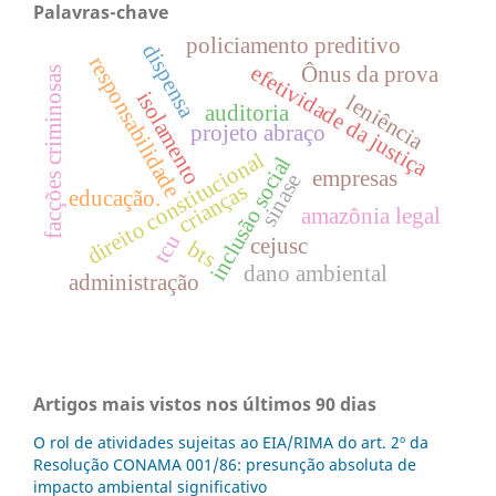
Palavras-chave
policiamento preditivo
dispensa
responsabilidade
efetividade da justiça
Ônus da prova
facções criminosas
isolamento
leniência
auditoria
projeto abraço
direito constitucional
inclusão social
empresas
sinase
crianças
educação.
amazônia legal
tcu
cejusc
bts
dano ambiental
administração
Artigos mais vistos nos últimos 90 dias
O rol de atividades sujeitas ao EIA/RIMA do art. 2º da
Resolução CONAMA 001/86: presunção absoluta de
impacto ambiental significativo