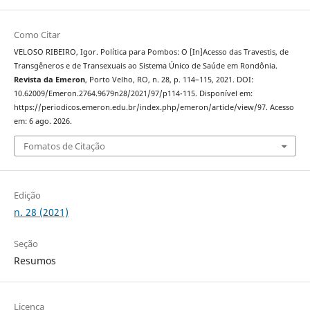
Como Citar
VELOSO RIBEIRO, Igor. Política para Pombos: O [In]Acesso das Travestis, de
Transgêneros e de Transexuais ao Sistema Único de Saúde em Rondônia.
Revista da Emeron
, Porto Velho, RO, n. 28, p. 114–115, 2021. DOI:
10.62009/Emeron.2764.9679n28/2021/97/p114-115. Disponível em:
https://periodicos.emeron.edu.br/index.php/emeron/article/view/97. Acesso
em: 6 ago. 2026.
Fomatos de Citação
Edição
n. 28 (2021)
Seção
Resumos
Licença