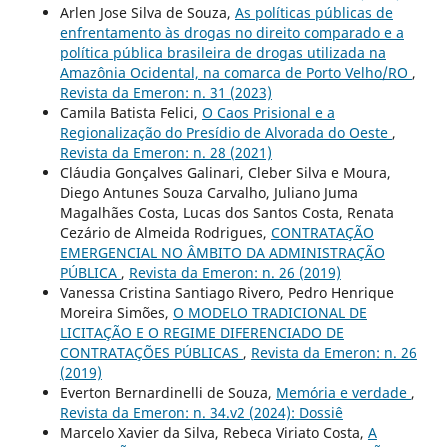
Arlen Jose Silva de Souza,
As políticas públicas de
enfrentamento às drogas no direito comparado e a
política pública brasileira de drogas utilizada na
Amazônia Ocidental, na comarca de Porto Velho/RO
,
Revista da Emeron: n. 31 (2023)
Camila Batista Felici,
O Caos Prisional e a
Regionalização do Presídio de Alvorada do Oeste
,
Revista da Emeron: n. 28 (2021)
Cláudia Gonçalves Galinari, Cleber Silva e Moura,
Diego Antunes Souza Carvalho, Juliano Juma
Magalhães Costa, Lucas dos Santos Costa, Renata
Cezário de Almeida Rodrigues,
CONTRATAÇÃO
EMERGENCIAL NO ÂMBITO DA ADMINISTRAÇÃO
PÚBLICA
,
Revista da Emeron: n. 26 (2019)
Vanessa Cristina Santiago Rivero, Pedro Henrique
Moreira Simões,
O MODELO TRADICIONAL DE
LICITAÇÃO E O REGIME DIFERENCIADO DE
CONTRATAÇÕES PÚBLICAS
,
Revista da Emeron: n. 26
(2019)
Everton Bernardinelli de Souza,
Memória e verdade
,
Revista da Emeron: n. 34.v2 (2024): Dossiê
Marcelo Xavier da Silva, Rebeca Viriato Costa,
A