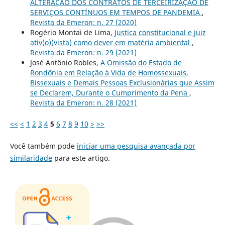
ALTERAÇÃO DOS CONTRATOS DE TERCEIRIZAÇÃO DE
SERVIÇOS CONTÍNUOS EM TEMPOS DE PANDEMIA
,
Revista da Emeron: n. 27 (2020)
Rogério Montai de Lima,
Justica constitucional e juiz
ativ(o)(vista) como dever em matéria ambiental
,
Revista da Emeron: n. 29 (2021)
José Antônio Robles,
A Omissão do Estado de
Rondônia em Relação à Vida de Homossexuais,
Bissexuais e Demais Pessoas Exclusionárias que Assim
se Declarem, Durante o Cumprimento da Pena
,
Revista da Emeron: n. 28 (2021)
<<
<
1
2
3
4
5
6
7
8
9
10
>
>>
Você também pode
iniciar uma pesquisa avançada por
similaridade
para este artigo.