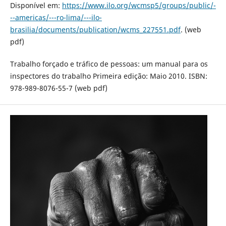
Disponível em:
https://www.ilo.org/wcmsp5/groups/public/-
--americas/---ro-lima/---ilo-
brasilia/documents/publication/wcms_227551.pdf
. (web
pdf)
Trabalho forçado e tráfico de pessoas: um manual para os
inspectores do trabalho Primeira edição: Maio 2010. ISBN:
978-989-8076-55-7 (web pdf)