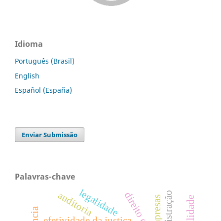
Idioma
Português (Brasil)
English
Español (España)
Enviar Submissão
Palavras-chave
legalidade
auditoria
administração
empresas