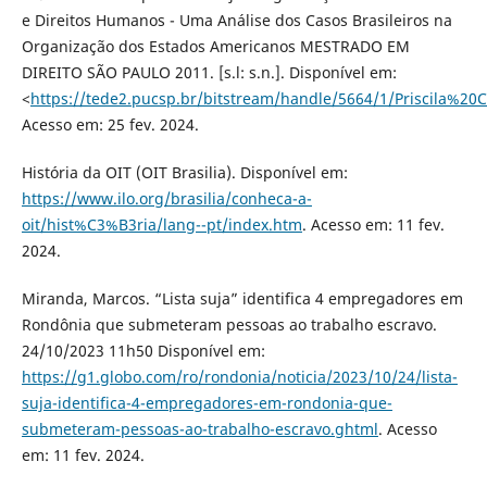
e Direitos Humanos - Uma Análise dos Casos Brasileiros na
Organização dos Estados Americanos MESTRADO EM
DIREITO SÃO PAULO 2011. [s.l: s.n.]. Disponível em:
<
https://tede2.pucsp.br/bitstream/handle/5664/1/Priscila%
Acesso em: 25 fev. 2024.
História da OIT (OIT Brasilia). Disponível em:
https://www.ilo.org/brasilia/conheca-a-
oit/hist%C3%B3ria/lang--pt/index.htm
. Acesso em: 11 fev.
2024.
Miranda, Marcos. “Lista suja” identifica 4 empregadores em
Rondônia que submeteram pessoas ao trabalho escravo.
24/10/2023 11h50 Disponível em:
https://g1.globo.com/ro/rondonia/noticia/2023/10/24/lista-
suja-identifica-4-empregadores-em-rondonia-que-
submeteram-pessoas-ao-trabalho-escravo.ghtml
. Acesso
em: 11 fev. 2024.