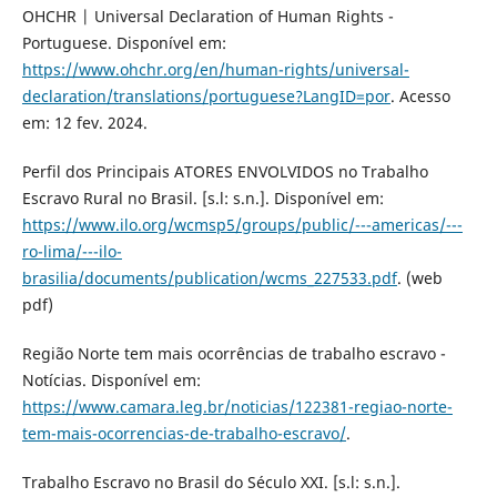
OHCHR | Universal Declaration of Human Rights -
Portuguese. Disponível em:
https://www.ohchr.org/en/human-rights/universal-
declaration/translations/portuguese?LangID=por
. Acesso
em: 12 fev. 2024.
Perfil dos Principais ATORES ENVOLVIDOS no Trabalho
Escravo Rural no Brasil. [s.l: s.n.]. Disponível em:
https://www.ilo.org/wcmsp5/groups/public/---americas/---
ro-lima/---ilo-
brasilia/documents/publication/wcms_227533.pdf
. (web
pdf)
Região Norte tem mais ocorrências de trabalho escravo -
Notícias. Disponível em:
https://www.camara.leg.br/noticias/122381-regiao-norte-
tem-mais-ocorrencias-de-trabalho-escravo/
.
Trabalho Escravo no Brasil do Século XXI. [s.l: s.n.].