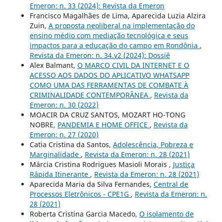
Emeron: n. 33 (2024): Revista da Emeron
Francisco Magalhães de Lima, Aparecida Luzia Alzira
Zuin,
A proposta neoliberal na implementação do
ensino médio com mediação tecnológica e seus
impactos para a educação do campo em Rondônia
,
Revista da Emeron: n. 34.v2 (2024): Dossiê
Alex Balmant,
O MARCO CIVIL DA INTERNET E O
ACESSO AOS DADOS DO APLICATIVO WHATSAPP
COMO UMA DAS FERRAMENTAS DE COMBATE À
CRIMINALIDADE CONTEMPORÂNEA
,
Revista da
Emeron: n. 30 (2022)
MOACIR DA CRUZ SANTOS, MOZART HO-TONG
NOBRE,
PANDEMIA E HOME OFFICE
,
Revista da
Emeron: n. 27 (2020)
Catia Cristina da Santos,
Adolescência, Pobreza e
Marginalidade
,
Revista da Emeron: n. 28 (2021)
Márcia Cristina Rodrigues Masioli Morais ,
Justiça
Rápida Itinerante
,
Revista da Emeron: n. 28 (2021)
Aparecida Maria da Silva Fernandes,
Central de
Processos Eletrônicos - CPE1G
,
Revista da Emeron: n.
28 (2021)
Roberta Cristina Garcia Macedo,
O isolamento de