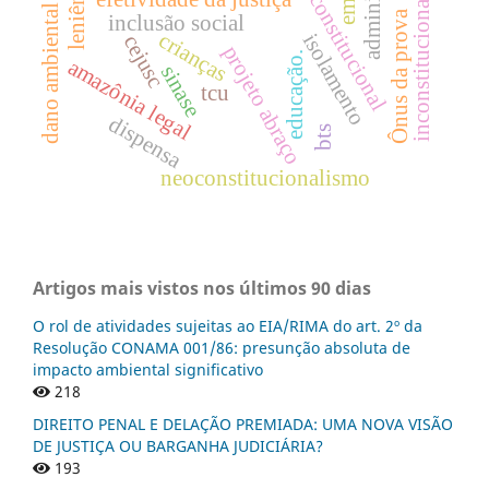
direito constitucional
inconstitucionalidade
leniência
efetividade da justiça
dano ambiental
Ônus da prova
inclusão social
crianças
isolamento
cejusc
projeto abraço
educação.
amazônia legal
sinase
tcu
dispensa
bts
neoconstitucionalismo
Artigos mais vistos nos últimos 90 dias
O rol de atividades sujeitas ao EIA/RIMA do art. 2º da
Resolução CONAMA 001/86: presunção absoluta de
impacto ambiental significativo
218
DIREITO PENAL E DELAÇÃO PREMIADA: UMA NOVA VISÃO
DE JUSTIÇA OU BARGANHA JUDICIÁRIA?
193