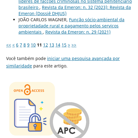
líderes de facções criminosas no sistema penitenciário
brasileiro
,
Revista da Emeron: n. 32 (2023): Revista da
Emeron (Dossiê DHJUS)
JOÃO CARLOS WAGNER,
Função sócio-ambiental da
proprietadade rural e pagamento pelos serviços
ambientais
,
Revista da Emeron: n. 29 (2021)
<<
<
6
7
8
9
10
11
12
13
14
15
>
>>
Você também pode
iniciar uma pesquisa avançada por
similaridade
para este artigo.