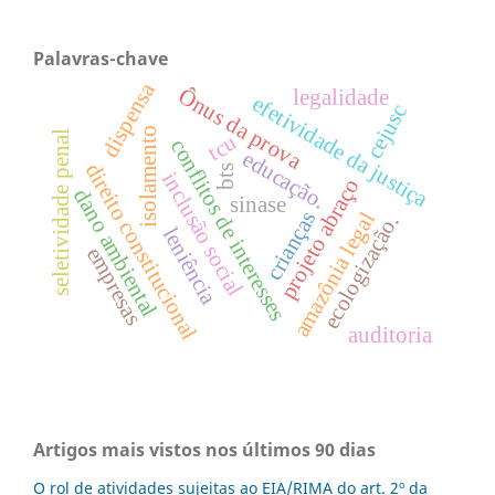
Palavras-chave
dispensa
Ônus da prova
legalidade
efetividade da justiça
cejusc
isolamento
seletividade penal
tcu
conflitos de interesses
educação.
direito constitucional
bts
inclusão social
projeto abraço
dano ambiental
sinase
crianças
amazônia legal
ecologização.
leniência
empresas
auditoria
Artigos mais vistos nos últimos 90 dias
O rol de atividades sujeitas ao EIA/RIMA do art. 2º da