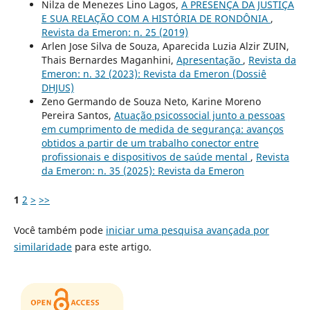
Nilza de Menezes Lino Lagos,
A PRESENÇA DA JUSTIÇA
E SUA RELAÇÃO COM A HISTÓRIA DE RONDÔNIA
,
Revista da Emeron: n. 25 (2019)
Arlen Jose Silva de Souza, Aparecida Luzia Alzir ZUIN,
Thais Bernardes Maganhini,
Apresentação
,
Revista da
Emeron: n. 32 (2023): Revista da Emeron (Dossiê
DHJUS)
Zeno Germando de Souza Neto, Karine Moreno
Pereira Santos,
Atuação psicossocial junto a pessoas
em cumprimento de medida de segurança: avanços
obtidos a partir de um trabalho conector entre
profissionais e dispositivos de saúde mental
,
Revista
da Emeron: n. 35 (2025): Revista da Emeron
1
2
>
>>
Você também pode
iniciar uma pesquisa avançada por
similaridade
para este artigo.