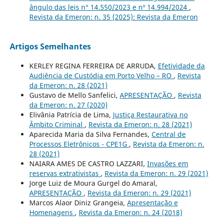
ângulo das leis n° 14.550/2023 e nº 14.994/2024
,
Revista da Emeron: n. 35 (2025): Revista da Emeron
Artigos Semelhantes
KERLEY REGINA FERREIRA DE ARRUDA,
Efetividade da
Audiência de Custódia em Porto Velho – RO
,
Revista
da Emeron: n. 28 (2021)
Gustavo de Mello Sanfelici,
APRESENTAÇÃO
,
Revista
da Emeron: n. 27 (2020)
Elivânia Patrícia de Lima,
Justiça Restaurativa no
Âmbito Criminal
,
Revista da Emeron: n. 28 (2021)
Aparecida Maria da Silva Fernandes,
Central de
Processos Eletrônicos - CPE1G
,
Revista da Emeron: n.
28 (2021)
NAIARA AMES DE CASTRO LAZZARI,
Invasões em
reservas extrativistas
,
Revista da Emeron: n. 29 (2021)
Jorge Luiz de Moura Gurgel do Amaral,
APRESENTAÇÃO
,
Revista da Emeron: n. 29 (2021)
Marcos Alaor Diniz Grangeia,
Apresentação e
Homenagens
,
Revista da Emeron: n. 24 (2018)