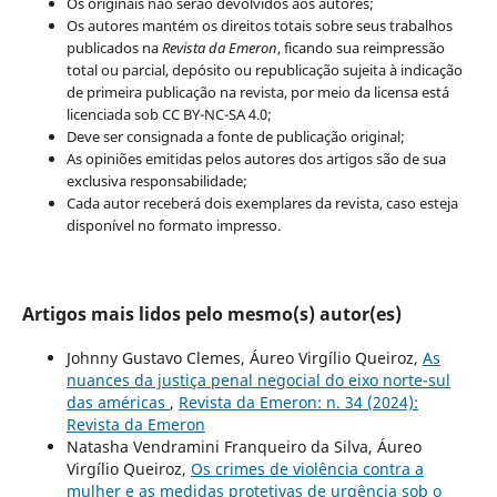
Os originais não serão devolvidos aos autores;
Os autores mantém os direitos totais sobre seus trabalhos
publicados na
Revista da Emeron
, ficando sua reimpressão
total ou parcial, depósito ou republicação sujeita à indicação
de primeira publicação na revista, por meio da licensa está
licenciada sob CC BY-NC-SA 4.0;
Deve ser consignada a fonte de publicação original;
As opiniões emitidas pelos autores dos artigos são de sua
exclusiva responsabilidade;
Cada autor receberá dois exemplares da revista, caso esteja
disponível no formato impresso.
Artigos mais lidos pelo mesmo(s) autor(es)
Johnny Gustavo Clemes, Áureo Virgílio Queiroz,
As
nuances da justiça penal negocial do eixo norte-sul
das américas
,
Revista da Emeron: n. 34 (2024):
Revista da Emeron
Natasha Vendramini Franqueiro da Silva, Áureo
Virgílio Queiroz,
Os crimes de violência contra a
mulher e as medidas protetivas de urgência sob o