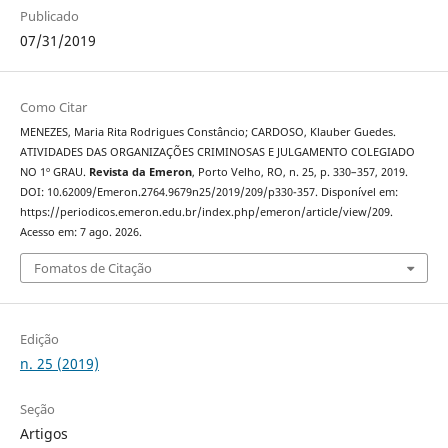
Publicado
07/31/2019
Como Citar
MENEZES, Maria Rita Rodrigues Constâncio; CARDOSO, Klauber Guedes.
ATIVIDADES DAS ORGANIZAÇÕES CRIMINOSAS E JULGAMENTO COLEGIADO
NO 1º GRAU.
Revista da Emeron
, Porto Velho, RO, n. 25, p. 330–357, 2019.
DOI: 10.62009/Emeron.2764.9679n25/2019/209/p330-357. Disponível em:
https://periodicos.emeron.edu.br/index.php/emeron/article/view/209.
Acesso em: 7 ago. 2026.
Fomatos de Citação
Edição
n. 25 (2019)
Seção
Artigos