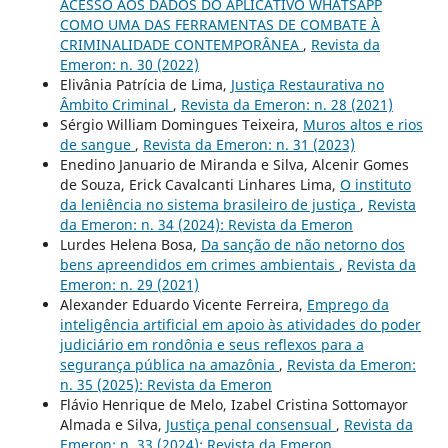
ACESSO AOS DADOS DO APLICATIVO WHATSAPP
COMO UMA DAS FERRAMENTAS DE COMBATE À
CRIMINALIDADE CONTEMPORÂNEA
,
Revista da
Emeron: n. 30 (2022)
Elivânia Patrícia de Lima,
Justiça Restaurativa no
Âmbito Criminal
,
Revista da Emeron: n. 28 (2021)
Sérgio William Domingues Teixeira,
Muros altos e rios
de sangue
,
Revista da Emeron: n. 31 (2023)
Enedino Januario de Miranda e Silva, Alcenir Gomes
de Souza, Erick Cavalcanti Linhares Lima,
O instituto
da leniência no sistema brasileiro de justiça
,
Revista
da Emeron: n. 34 (2024): Revista da Emeron
Lurdes Helena Bosa,
Da sanção de não netorno dos
bens apreendidos em crimes ambientais
,
Revista da
Emeron: n. 29 (2021)
Alexander Eduardo Vicente Ferreira,
Emprego da
inteligência artificial em apoio às atividades do poder
judiciário em rondônia e seus reflexos para a
segurança pública na amazônia
,
Revista da Emeron:
n. 35 (2025): Revista da Emeron
Flávio Henrique de Melo, Izabel Cristina Sottomayor
Almada e Silva,
Justiça penal consensual
,
Revista da
Emeron: n. 33 (2024): Revista da Emeron