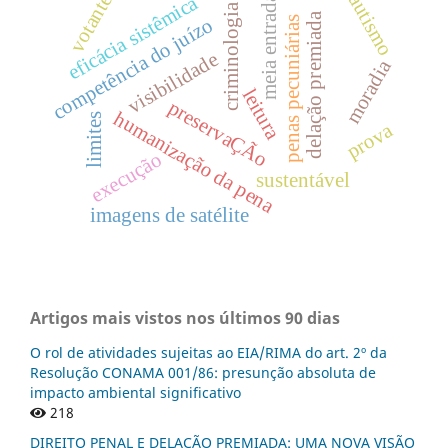
votantes
autismo
eficácia sistêmica
meia entrada
criminologia
delação premiada
competência do juízo
penas pecuniárias
visibilidade
moradia
leitura
preservaÇÃo
humanização da pena
limites
prova
execução
sustentável
imagens de satélite
Artigos mais vistos nos últimos 90 dias
O rol de atividades sujeitas ao EIA/RIMA do art. 2º da
Resolução CONAMA 001/86: presunção absoluta de
impacto ambiental significativo
218
DIREITO PENAL E DELAÇÃO PREMIADA: UMA NOVA VISÃO