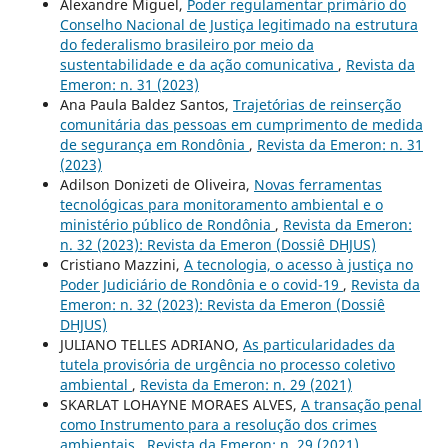
Alexandre Miguel,
Poder regulamentar primário do
Conselho Nacional de Justiça legitimado na estrutura
do federalismo brasileiro por meio da
sustentabilidade e da ação comunicativa
,
Revista da
Emeron: n. 31 (2023)
Ana Paula Baldez Santos,
Trajetórias de reinserção
comunitária das pessoas em cumprimento de medida
de segurança em Rondônia
,
Revista da Emeron: n. 31
(2023)
Adilson Donizeti de Oliveira,
Novas ferramentas
tecnológicas para monitoramento ambiental e o
ministério público de Rondônia
,
Revista da Emeron:
n. 32 (2023): Revista da Emeron (Dossiê DHJUS)
Cristiano Mazzini,
A tecnologia, o acesso à justiça no
Poder Judiciário de Rondônia e o covid-19
,
Revista da
Emeron: n. 32 (2023): Revista da Emeron (Dossiê
DHJUS)
JULIANO TELLES ADRIANO,
As particularidades da
tutela provisória de urgência no processo coletivo
ambiental
,
Revista da Emeron: n. 29 (2021)
SKARLAT LOHAYNE MORAES ALVES,
A transação penal
como Instrumento para a resolução dos crimes
ambientais
,
Revista da Emeron: n. 29 (2021)