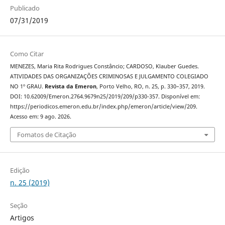
Publicado
07/31/2019
Como Citar
MENEZES, Maria Rita Rodrigues Constâncio; CARDOSO, Klauber Guedes.
ATIVIDADES DAS ORGANIZAÇÕES CRIMINOSAS E JULGAMENTO COLEGIADO
NO 1º GRAU.
Revista da Emeron
, Porto Velho, RO, n. 25, p. 330–357, 2019.
DOI: 10.62009/Emeron.2764.9679n25/2019/209/p330-357. Disponível em:
https://periodicos.emeron.edu.br/index.php/emeron/article/view/209.
Acesso em: 9 ago. 2026.
Fomatos de Citação
Edição
n. 25 (2019)
Seção
Artigos