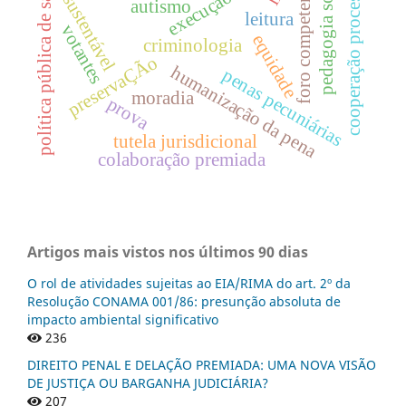
cooperação processual
política pública de saúde
pedagogia social
foro competente
execução
sustentável
autismo
leitura
votantes
equidade
criminologia
preservaÇÃo
humanização da pena
penas pecuniárias
moradia
prova
tutela jurisdicional
colaboração premiada
Artigos mais vistos nos últimos 90 dias
O rol de atividades sujeitas ao EIA/RIMA do art. 2º da
Resolução CONAMA 001/86: presunção absoluta de
impacto ambiental significativo
236
DIREITO PENAL E DELAÇÃO PREMIADA: UMA NOVA VISÃO
DE JUSTIÇA OU BARGANHA JUDICIÁRIA?
207