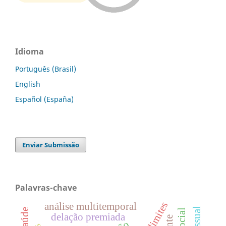
Idioma
Português (Brasil)
English
Español (España)
Enviar Submissão
Palavras-chave
limites
análise multitemporal
delação premiada