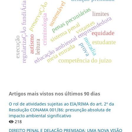
sustentável
preservaÇÃo
regularizaÇÃo fundiÁria
penas pecuniárias
limites
criminologia
educação ambiental empreendedora
votantes
sistema penal
equidade
autismo
execução
moradia
leitura
estudante
prova
meia entrada
competência do juízo
Artigos mais vistos nos últimos 90 dias
O rol de atividades sujeitas ao EIA/RIMA do art. 2º da
Resolução CONAMA 001/86: presunção absoluta de
impacto ambiental significativo
218
DIREITO PENAL E DELAÇÃO PREMIADA: UMA NOVA VISÃO