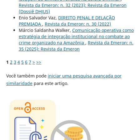
Revista da Emeron: n. 32 (2023): Revista da Emeron
(Dossiê DHJUS)
Enio Salvador Vaz,
DIREITO PENAL E DELAÇÃO
PREMIADA
,
Revista da Emeron: n. 30 (2022)
Márcio Saldanha Walker,
Comunicação operativa como
estratégia de integração institucional no combate ao
crime organizado na Amazônia
,
Revista da Emeron: n.
35 (2025): Revista da Emeron
1
2
3
4
5
6
7
>
>>
Você também pode
iniciar uma pesquisa avançada por
similaridade
para este artigo.