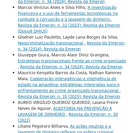
da Emeron: n. 34 (2024): Revista da Emeron
Marcos Vinícius Alves e Silva Filho,
A investigação
financeira e o uso de ferramentas tecnológicas no
combate à corrupção e à lavagem de dinheiro
,
Revista da Emeron: n. 32 (2023): Revista da Emeron
(Dossiê DHJUS)
Glodner Luiz Pauletto, Layde Lana Borges da Silva,
Neocriminalização transnacional
,
Revista da Emeron:
n. 34 (2024): Revista da Emeron
Giuseppe Giura, Marcos Alaor Diniz Grangeia,
Estratégias transnacionais frente ao crime organizado
,
Revista da Emeron: n. 34 (2024): Revista da Emeron
Maurício Kenyatta Barros da Costa, Nathan Ramires
Maia,
Cooperação interagências e inteligência de
estado na amazônia: estratégias integradas para o
enfrentamento ao crime organizado transnacional
,
Revista da Emeron: n. 35 (2025): Revista da Emeron
ÁUREO VIRGÍLIO QUEIROZ QUEIROZ, Laiana Freire
Neves de Aguiar,
AUDITORIA NA PREVENÇÃO À
LAVAGEM DE DINHEIRO
,
Revista da Emeron: n. 30
(2022)
Liliane Pegoraro Bilharva,
As ações neutras e a
lavagem de dinheiro reflexos na esfera criminal
,