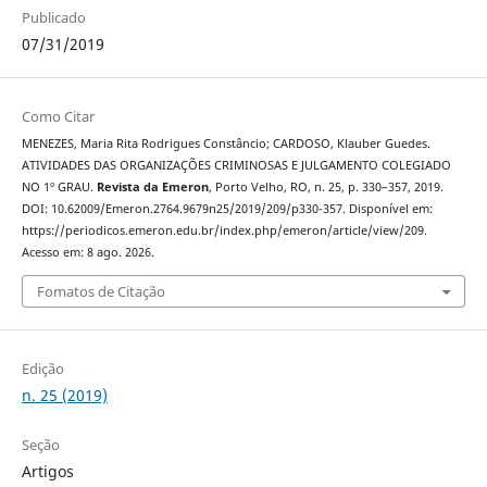
Publicado
07/31/2019
Como Citar
MENEZES, Maria Rita Rodrigues Constâncio; CARDOSO, Klauber Guedes.
ATIVIDADES DAS ORGANIZAÇÕES CRIMINOSAS E JULGAMENTO COLEGIADO
NO 1º GRAU.
Revista da Emeron
, Porto Velho, RO, n. 25, p. 330–357, 2019.
DOI: 10.62009/Emeron.2764.9679n25/2019/209/p330-357. Disponível em:
https://periodicos.emeron.edu.br/index.php/emeron/article/view/209.
Acesso em: 8 ago. 2026.
Fomatos de Citação
Edição
n. 25 (2019)
Seção
Artigos