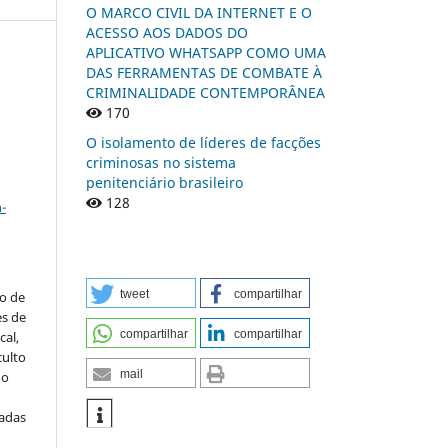
O MARCO CIVIL DA INTERNET E O
ACESSO AOS DADOS DO
APLICATIVO WHATSAPP COMO UMA
DAS FERRAMENTAS DE COMBATE À
CRIMINALIDADE CONTEMPORÂNEA
n
170
O isolamento de líderes de facções
criminosas no sistema
penitenciário brasileiro
a
128
-
tweet
compartilhar
to de
es de
compartilhar
compartilhar
al,
culto
mail
 o
iadas