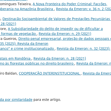
 Domingues Teixeira,
A Nova Fronteira do Poder Criminal: Facções,
oberania na Amazônia Brasileira
,
Revista da Emeron: v. 36 n. 2 (20
s,
Destinação Socioambiental de Valores de Prestações Pecuniárias
 28 (2021)
dore,
A Subsidiariedade do delito de impedir ou de dificultar a
s formas de vegetação
,
Revista da Emeron: n. 29 (2021)
ra Gueiros,
Direito penal empresarial, proteção de dados pessoais 
 35 (2025): Revista da Emeron
anco" e crime institucionalizado
,
Revista da Emeron: n. 32 (2023):
estais em Rondônia
,
Revista da Emeron: n. 28 (2021)
o às florestas públicas no direito brasileiro
,
Revista da Emeron: n
iro Baldan,
COOPERAÇÃO INTERINSTITUCIONAL
,
Revista da Emer
da por similaridade
para este artigo.