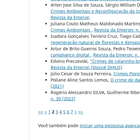
Arlen Jose Silva de Souza, Sérgio William
Crimes Ambientais e Reconfiguração da S
Revista da Emeron
Juliana Couto Matheus Maldonado Martin
Crimes Ambientais
,
Revista da Emeron: n.
Isadora Gonçalves Tenório Cruz, Tiago Ca
regeneração natural de florestas e demai
Artur de Brito Gueiros Souza, Pedro Teixei
compliance digital
,
Revista da Emeron: n.
Edvino Preczevski,
"Crimes de colarinho br
Revista da Emeron (Dossiê DHJUS)
Júlio Cesar de Souza Ferreira,
Crimes Flor
Poliane Aline Santos Lemos,
O crime de dan
(2021)
Rogério Alessandro SILVA, Guilherme Ribe
n. 30 (2022)
<<
<
1
2
3
4
5
6
7
>
>>
Você também pode
iniciar uma pesquisa avança