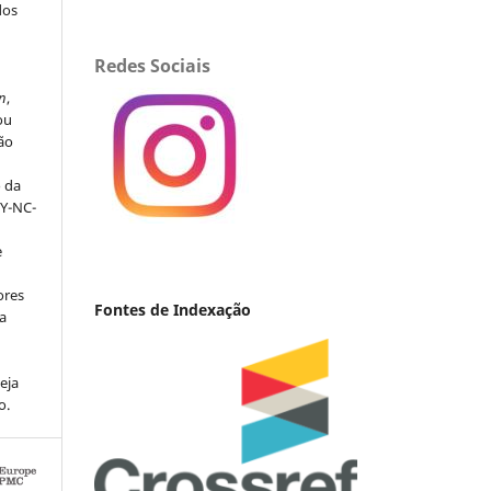
dos
s
Redes Sociais
n
,
ou
ção
o da
BY-NC-
e
ores
Fontes de Indexação
va
eja
o.