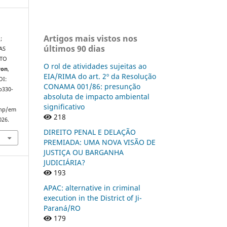
Artigos mais vistos nos
;
últimos 90 dias
AS
NTO
O rol de atividades sujeitas ao
ron
,
EIA/RIMA do art. 2º da Resolução
OI:
CONAMA 001/86: presunção
p330-
absoluta de impacto ambiental
significativo
php/em
218
026.
DIREITO PENAL E DELAÇÃO
PREMIADA: UMA NOVA VISÃO DE
JUSTIÇA OU BARGANHA
JUDICIÁRIA?
193
APAC: alternative in criminal
execution in the District of Ji-
Paraná/RO
179