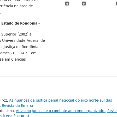
0
0
riência na área de
.
o Estado de Rondônia -
 Superior (2002) e
 Universidade Federal de
de Justiça de Rondônia e
quemes - CESUAR. Tem
se em Ciências
eiroz,
As nuances da justiça penal negocial do eixo norte-sul das
): Revista da Emeron
 de Lima,
Ativismo judicial e o combate ao crime organizado
,
Revis
n (Dossiê DHJUS)