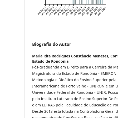
Jul 2019
Jan 2020
Jul 2020
Jan 2021
Jul 2021
Jan 2022
Jul 2022
Jan 2023
Jul 2023
Jan 2024
Jul 2024
Jan 2025
Jul 2025
Jan 2026
Jul 2026
Jan 2027
Biografia do Autor
Maria Rita Rodrigues Constâncio Menezes,
Cont
Estado de Rondônia
Pós-graduanda em Direito para a Carreira da Ma
Magistratura do Estado de Rondônia - EMERON
Metod­ologia e Didática do Ensino Superior pela
Interamericana de Por­to Velho - UNIRON e em 
Universidade Federal de Rondônia - UNIR. Possu
pelo Instituto Luterano de Ensino Superior De P
e em LETRAS pela Facul­dade de Educação de Por
Desde 2013 está lotada na Controladoria Geral d
desempenhando funções de Fiscalização e Audi