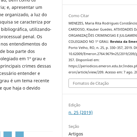
ia; e, apresentar um
me organizado, a luz do
Como Citar
quisa se caracteriza por
MENEZES, Maria Rita Rodrigues Constâncio
 bibliográfica, utilizando-
CARDOSO, Klauber Guedes. ATIVIDADES D
ORGANIZAÇÕES CRIMINOSAS E JULGAME
 processual penal. Os
COLEGIADO NO 1º GRAU.
Revista da Eme
s nos entendimentos do
Porto Velho, RO, n. 25, p. 330–357, 2019. D
de boa parte dos
10.62009/Emeron.2764.9679n25/2019/209/
colegiado em 1º grau e
357. Disponível em:
 principais crimes dessas
https://periodicos.emeron.edu.br/index.
eron/article/view/209. Acesso em: 7 ago. 2
cessário entender e
 grau é um tema recente
Fomatos de Citação
e que haja o devido
Edição
n. 25 (2019)
Seção
Artigos