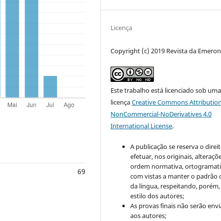
Licença
Copyright (c) 2019 Revista da Emero
Este trabalho está licenciado sob um
licença
Creative Commons Attribution
NonCommercial-NoDerivatives 4.0
International License
.
A publicação se reserva o direi
efetuar, nos originais, alteraçõ
ordem normativa, ortogramatic
69
com vistas a manter o padrão 
da língua, respeitando, porém,
estilo dos autores;
As provas finais não serão env
aos autores;