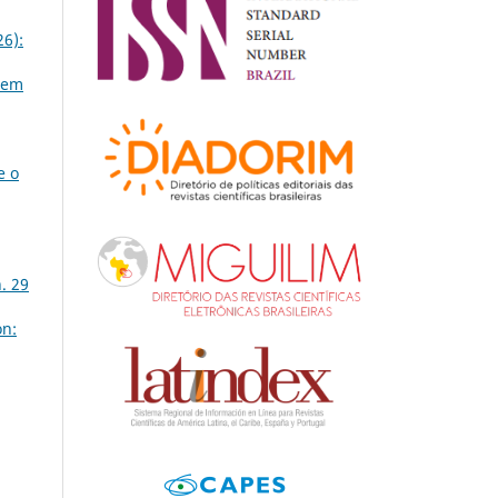
26):
 em
e o
. 29
on: