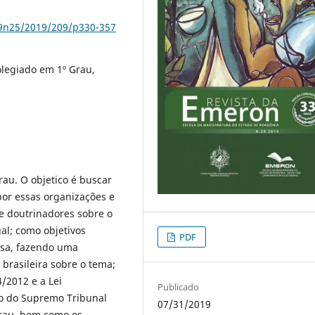
79n25/2019/209/p330-357
legiado em 1º Grau,
au. O objetico é buscar
por essas organizações e
e doutrinadores sobre o
al; como objetivos
PDF
nosa, fazendo uma
 brasileira sobre o tema;
4/2012 e a Lei
Publicado
o do Supremo Tribunal
07/31/2019
grau, bem como os