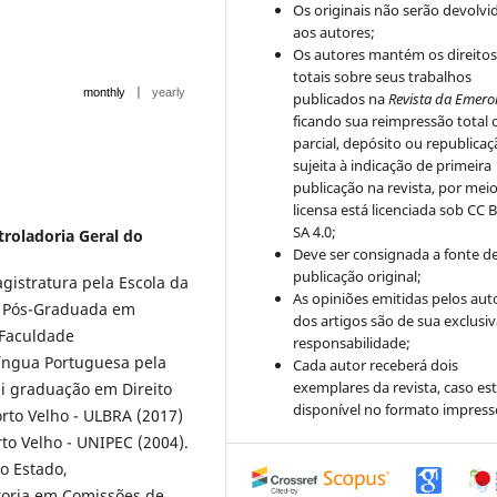
Os originais não serão devolvi
aos autores;
Os autores mantém os direito
totais sobre seus trabalhos
|
monthly
yearly
publicados na
Revista da Emero
ficando sua reimpressão total 
parcial, depósito ou republica
sujeita à indicação de primeira
publicação na revista, por mei
licensa está licenciada sob CC 
SA 4.0;
roladoria Geral do
Deve ser consignada a fonte d
publicação original;
gistratura pela Escola da
As opiniões emitidas pelos aut
. Pós-Graduada em
dos artigos são de sua exclusi
 Faculdade
responsabilidade;
Língua Portuguesa pela
Cada autor receberá dois
exemplares da revista, caso est
i graduação em Direito
disponível no formato impress
orto Velho - ULBRA (2017)
to Velho - UNIPEC (2004).
o Estado,
toria em Comissões de