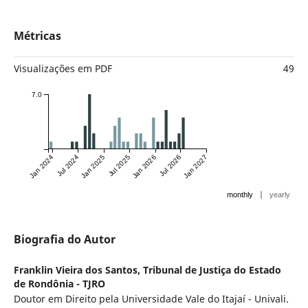
Métricas
Visualizações em PDF
49
7.0
Jan 2024
Jul 2024
Jan 2025
Jul 2025
Jan 2026
Jul 2026
Jan 2027
|
monthly
yearly
Biografia do Autor
Franklin Vieira dos Santos,
Tribunal de Justiça do Estado
de Rondônia - TJRO
Doutor em Direito pela Universidade Vale do Itajaí - Univali.