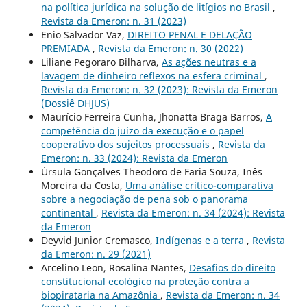
na política jurídica na solução de litígios no Brasil
,
Revista da Emeron: n. 31 (2023)
Enio Salvador Vaz,
DIREITO PENAL E DELAÇÃO
PREMIADA
,
Revista da Emeron: n. 30 (2022)
Liliane Pegoraro Bilharva,
As ações neutras e a
lavagem de dinheiro reflexos na esfera criminal
,
Revista da Emeron: n. 32 (2023): Revista da Emeron
(Dossiê DHJUS)
Maurício Ferreira Cunha, Jhonatta Braga Barros,
A
competência do juízo da execução e o papel
cooperativo dos sujeitos processuais
,
Revista da
Emeron: n. 33 (2024): Revista da Emeron
Úrsula Gonçalves Theodoro de Faria Souza, Inês
Moreira da Costa,
Uma análise crítico-comparativa
sobre a negociação de pena sob o panorama
continental
,
Revista da Emeron: n. 34 (2024): Revista
da Emeron
Deyvid Junior Cremasco,
Indígenas e a terra
,
Revista
da Emeron: n. 29 (2021)
Arcelino Leon, Rosalina Nantes,
Desafios do direito
constitucional ecológico na proteção contra a
biopirataria na Amazônia
,
Revista da Emeron: n. 34