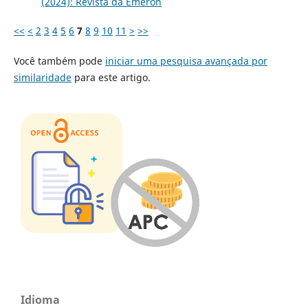
(2024): Revista da Emeron
<<
<
2
3
4
5
6
7
8
9
10
11
>
>>
Você também pode
iniciar uma pesquisa avançada por
similaridade
para este artigo.
Idioma