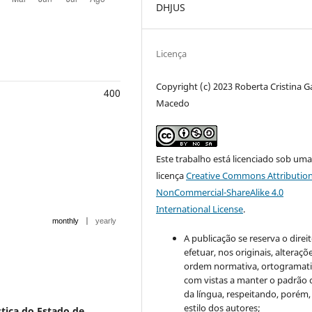
DHJUS
Licença
Copyright (c) 2023 Roberta Cristina G
400
Macedo
Este trabalho está licenciado sob um
licença
Creative Commons Attribution
NonCommercial-ShareAlike 4.0
International License
.
|
monthly
yearly
A publicação se reserva o direi
efetuar, nos originais, alteraçõ
ordem normativa, ortogramatic
com vistas a manter o padrão 
da língua, respeitando, porém,
estilo dos autores;
stiça do Estado de