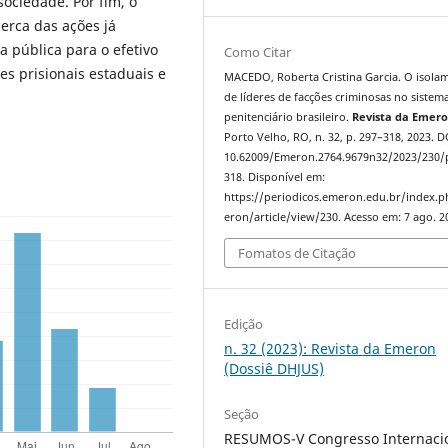
ociedade. Por fim, o
erca das ações já
 pública para o efetivo
Como Citar
es prisionais estaduais e
MACEDO, Roberta Cristina Garcia. O isola
de líderes de facções criminosas no sistem
penitenciário brasileiro.
Revista da Emer
Porto Velho, RO, n. 32, p. 297–318, 2023. D
10.62009/Emeron.2764.9679n32/2023/230/
318. Disponível em:
https://periodicos.emeron.edu.br/index.
eron/article/view/230. Acesso em: 7 ago. 2
Fomatos de Citação
Edição
n. 32 (2023): Revista da Emeron
(Dossiê DHJUS)
Seção
RESUMOS-V Congresso Internaci