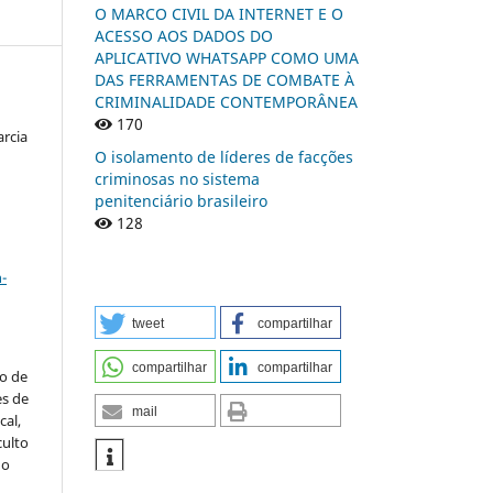
O MARCO CIVIL DA INTERNET E O
ACESSO AOS DADOS DO
APLICATIVO WHATSAPP COMO UMA
DAS FERRAMENTAS DE COMBATE À
CRIMINALIDADE CONTEMPORÂNEA
170
arcia
O isolamento de líderes de facções
criminosas no sistema
penitenciário brasileiro
128
a
-
tweet
compartilhar
compartilhar
compartilhar
to de
es de
mail
al,
culto
 o