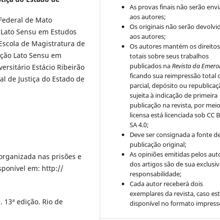
As provas finais não serão env
aos autores;
Federal de Mato
Os originais não serão devolvi
 Lato Sensu em Estudos
aos autores;
Escola de Magistratura de
Os autores mantém os direito
ação Lato Sensu em
totais sobre seus trabalhos
publicados na
Revista da Emero
ersitário Estácio Ribeirão
ficando sua reimpressão total 
l de Justiça do Estado de
parcial, depósito ou republica
sujeita à indicação de primeira
publicação na revista, por mei
licensa está licenciada sob CC 
SA 4.0;
Deve ser consignada a fonte d
publicação original;
As opiniões emitidas pelos aut
organizada nas prisões e
dos artigos são de sua exclusi
ponível em: http://
responsabilidade;
Cada autor receberá dois
exemplares da revista, caso est
 13ª edição. Rio de
disponível no formato impress