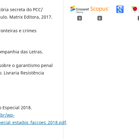
tória secreta do PCC/
ulo. Matrix Editora, 2017.
0
0
ronteiras e crimes
Companhia das Letras.
 sobre o garantismo penal
. Livraria Resistência
o Especial 2018.
.br/wp-
ecial_estados_faccoes_2018.pdf
.