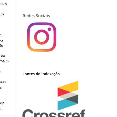
iadas
dos
Redes Sociais
s
n
,
ou
ção
o da
BY-NC-
e
Fontes de Indexação
ores
va
eja
o.