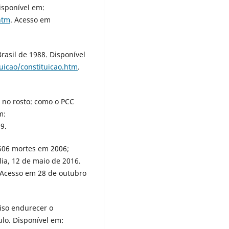
Disponível em:
htm
. Acesso em
Brasil de 1988. Disponível
tuicao/constituicao.htm
.
 no rosto: como o PCC
m:
9.
 506 mortes em 2006;
lia, 12 de maio de 2016.
 Acesso em 28 de outubro
ciso endurecer o
ulo. Disponível em: