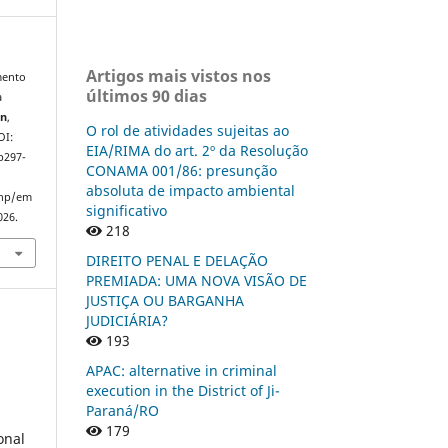
Artigos mais vistos nos
mento
últimos 90 dias
a
on
,
O rol de atividades sujeitas ao
OI:
EIA/RIMA do art. 2º da Resolução
p297-
CONAMA 001/86: presunção
absoluta de impacto ambiental
php/em
significativo
026.
218
DIREITO PENAL E DELAÇÃO
PREMIADA: UMA NOVA VISÃO DE
JUSTIÇA OU BARGANHA
JUDICIÁRIA?
193
APAC: alternative in criminal
execution in the District of Ji-
Paraná/RO
179
onal