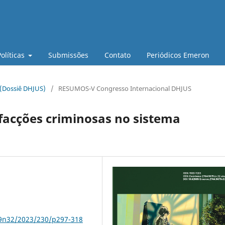
Políticas
Submissões
Contato
Periódicos Emeron
 (Dossiê DHJUS)
/
RESUMOS-V Congresso Internacional DHJUS
 facções criminosas no sistema
79n32/2023/230/p297-318