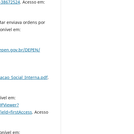
l-38672524
. Acesso em:
Mar enviava ordens por
ponível em:
depen.gov.br/DEPEN/
cao_Social_Interna.pdf
.
ível em:
DFViewer?
eld=firstAccess
. Acesso
ponível em: