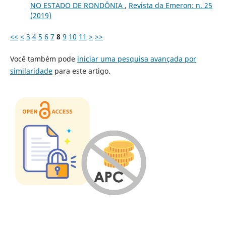
NO ESTADO DE RONDÔNIA
,
Revista da Emeron: n. 25
(2019)
<<
<
3
4
5
6
7
8
9
10
11
>
>>
Você também pode
iniciar uma pesquisa avançada por
similaridade
para este artigo.