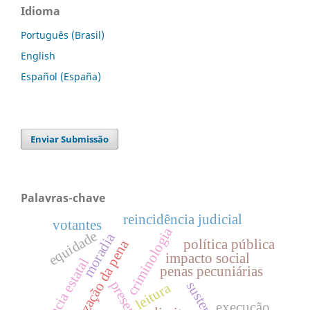
Idioma
Português (Brasil)
English
Español (España)
Enviar Submissão
Palavras-chave
reincidência judicial
votantes
criminologia
equidade
moradia
humanização da pena
política pública
impacto social
violência estatal
penas pecuniárias
leitura
execução