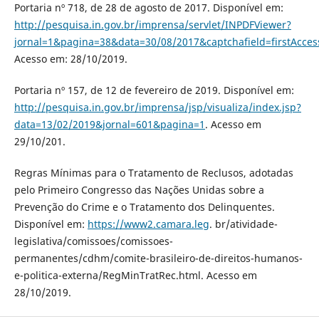
Portaria nº 718, de 28 de agosto de 2017. Disponível em:
http://pesquisa.in.gov.br/imprensa/servlet/INPDFViewer?
jornal=1&pagina=38&data=30/08/2017&captchafield=firstAcces
Acesso em: 28/10/2019.
Portaria nº 157, de 12 de fevereiro de 2019. Disponível em:
http://pesquisa.in.gov.br/imprensa/jsp/visualiza/index.jsp?
data=13/02/2019&jornal=601&pagina=1
. Acesso em
29/10/201.
Regras Mínimas para o Tratamento de Reclusos, adotadas
pelo Primeiro Congresso das Nações Unidas sobre a
Prevenção do Crime e o Tratamento dos Delinquentes.
Disponível em:
https://www2.camara.leg
. br/atividade-
legislativa/comissoes/comissoes-
permanentes/cdhm/comite-brasileiro-de-direitos-humanos-
e-politica-externa/RegMinTratRec.html. Acesso em
28/10/2019.