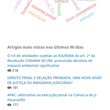
preservaÇÃo
sustentável
limites
foro competente
sistema penal
prova
estudante
autismo
Artigos mais vistos nos últimos 90 dias
O rol de atividades sujeitas ao EIA/RIMA do art. 2º da
Resolução CONAMA 001/86: presunção absoluta de
impacto ambiental significativo
218
DIREITO PENAL E DELAÇÃO PREMIADA: UMA NOVA VISÃO
DE JUSTIÇA OU BARGANHA JUDICIÁRIA?
191
APAC: alternativa na execução penal na Comarca de Ji-
Paraná/RO
177