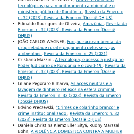
tecnológicas para monitoramento ambiental e o
ministério público de Rondônia
,
Revista da Emeron:
n. 32 (2023): Revista da Emeron (Dossiê DHJUS)
Edinaldo Rodrigues de Oliveira,
Amazônia
,
Revista da
Emeron: n. 32 (2023): Revista da Emeron (Dossiê
DHJUS)
JOÃO CARLOS WAGNER,
Função sócio-ambiental da
proprietadade rural e pagamento pelos serviços
ambientais
,
Revista da Emeron: n. 29 (2021)
Cristiano Mazzini,
A tecnologia, o acesso à justiça no
Poder Judiciário de Rondônia e o covid-19
,
Revista da
Emeron: n. 32 (2023): Revista da Emeron (Dossiê
DHJUS)
Liliane Pegoraro Bilharva,
As ações neutras e a
lavagem de dinheiro reflexos na esfera criminal
,
Revista da Emeron: n. 32 (2023): Revista da Emeron
(Dossiê DHJUS)
Edvino Preczevski,
"Crimes de colarinho branco" e
crime institucionalizado
,
Revista da Emeron: n. 32
(2023): Revista da Emeron (Dossiê DHJUS)
Daniela Christina Klemz Eller Sityá, Rudhy Marssal
Bohn,
A VIOLÊNCIA DOMÉSTICA CONTRA A MULHER