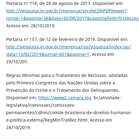
Portaria nº 718, de 28 de agosto de 2017. Disponível em:
http://pesquisa.in.gov.br/imprensa/servlet/INPDFViewer?
jornal=1&pagina=38&data=30/08/2017&captchafield=firstAcces
Acesso em: 28/10/2019.
Portaria nº 157, de 12 de fevereiro de 2019. Disponível em:
http://pesquisa.in.gov.br/imprensa/jsp/visualiza/index.jsp?
data=13/02/2019&jornal=601&pagina=1
. Acesso em
29/10/201.
Regras Mínimas para o Tratamento de Reclusos, adotadas
pelo Primeiro Congresso das Nações Unidas sobre a
Prevenção do Crime e o Tratamento dos Delinquentes.
Disponível em:
https://www2.camara.leg
. br/atividade-
legislativa/comissoes/comissoes-
permanentes/cdhm/comite-brasileiro-de-direitos-humanos-
e-politica-externa/RegMinTratRec.html. Acesso em
28/10/2019.