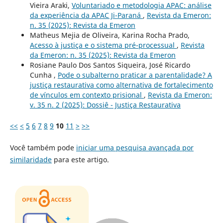
Vieira Araki,
Voluntariado e metodologia APAC: análise
da experiência da APAC Ji-Paraná
,
Revista da Emeron:
n. 35 (2025): Revista da Emeron
Matheus Mejia de Oliveira, Karina Rocha Prado,
Acesso à justiça e o sistema pré-processual
,
Revista
da Emeron: n. 35 (2025): Revista da Emeron
Rosiane Paulo Dos Santos Siqueira, José Ricardo
Cunha ,
Pode o subalterno praticar a parentalidade? A
justiça restaurativa como alternativa de fortalecimento
de vínculos em contexto prisional
,
Revista da Emeron:
v. 35 n. 2 (2025): Dossiê - Justiça Restaurativa
<<
<
5
6
7
8
9
10
11
>
>>
Você também pode
iniciar uma pesquisa avançada por
similaridade
para este artigo.