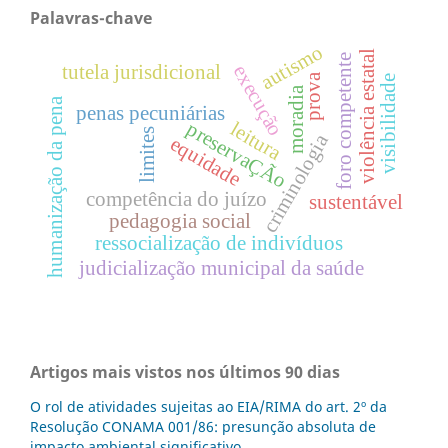
Palavras-chave
autismo
violência estatal
foro competente
execução
tutela jurisdicional
prova
visibilidade
moradia
humanização da pena
penas pecuniárias
preservaÇÃo
leitura
limites
criminologia
equidade
competência do juízo
sustentável
pedagogia social
ressocialização de indivíduos
judicialização municipal da saúde
Artigos mais vistos nos últimos 90 dias
O rol de atividades sujeitas ao EIA/RIMA do art. 2º da
Resolução CONAMA 001/86: presunção absoluta de
impacto ambiental significativo