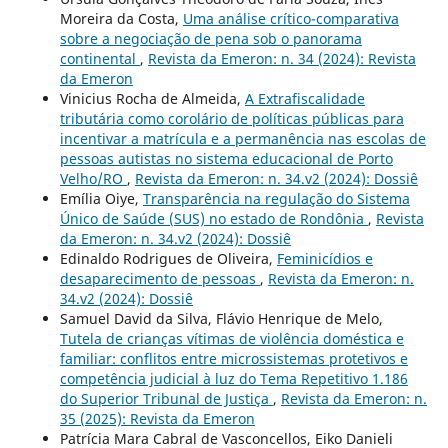
Moreira da Costa,
Uma análise crítico-comparativa
sobre a negociação de pena sob o panorama
continental
,
Revista da Emeron: n. 34 (2024): Revista
da Emeron
Vinicius Rocha de Almeida,
A Extrafiscalidade
tributária como corolário de políticas públicas para
incentivar a matrícula e a permanência nas escolas de
pessoas autistas no sistema educacional de Porto
Velho/RO
,
Revista da Emeron: n. 34.v2 (2024): Dossiê
Emília Oiye,
Transparência na regulação do Sistema
Único de Saúde (SUS) no estado de Rondônia
,
Revista
da Emeron: n. 34.v2 (2024): Dossiê
Edinaldo Rodrigues de Oliveira,
Feminicídios e
desaparecimento de pessoas
,
Revista da Emeron: n.
34.v2 (2024): Dossiê
Samuel David da Silva, Flávio Henrique de Melo,
Tutela de crianças vítimas de violência doméstica e
familiar: conflitos entre microssistemas protetivos e
competência judicial à luz do Tema Repetitivo 1.186
do Superior Tribunal de Justiça
,
Revista da Emeron: n.
35 (2025): Revista da Emeron
Patrícia Mara Cabral de Vasconcellos, Eiko Danieli