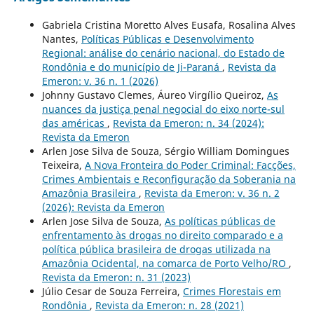
Gabriela Cristina Moretto Alves Eusafa, Rosalina Alves
Nantes,
Políticas Públicas e Desenvolvimento
Regional: análise do cenário nacional, do Estado de
Rondônia e do município de Ji-Paraná
,
Revista da
Emeron: v. 36 n. 1 (2026)
Johnny Gustavo Clemes, Áureo Virgílio Queiroz,
As
nuances da justiça penal negocial do eixo norte-sul
das américas
,
Revista da Emeron: n. 34 (2024):
Revista da Emeron
Arlen Jose Silva de Souza, Sérgio William Domingues
Teixeira,
A Nova Fronteira do Poder Criminal: Facções,
Crimes Ambientais e Reconfiguração da Soberania na
Amazônia Brasileira
,
Revista da Emeron: v. 36 n. 2
(2026): Revista da Emeron
Arlen Jose Silva de Souza,
As políticas públicas de
enfrentamento às drogas no direito comparado e a
política pública brasileira de drogas utilizada na
Amazônia Ocidental, na comarca de Porto Velho/RO
,
Revista da Emeron: n. 31 (2023)
Júlio Cesar de Souza Ferreira,
Crimes Florestais em
Rondônia
,
Revista da Emeron: n. 28 (2021)