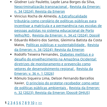
Glodner Luiz Pauletto, Layde Lana Borges da Silva,
Neocriminalização transnacional
,
Revista da Emeron:
n. 34 (2024): Revista da Emeron
Vinicius Rocha de Almeida,
A Extrafiscalidade
tributária como corolário de políticas públicas para
incentivar a matrícula e a permanência nas escolas de
pessoas autistas no sistema educacional de Porto
Velho/RO
,
Revista da Emeron: n. 34.v2 (2024): Dossiê
Eduardo Ribeiro dos Santos, Gleimiria Batista da Costa
Matos,
Políticas públicas e sustentabilidade
,
Revista
da Emeron: n. 34 (2024): Revista da Emeron
Rodolfo Teixeira Fernandes,
Diabetes mellitus e o
desafio do envelhecimento na Amazônia Ocidental:
diretrizes de monitoramento e prevenção como
vetores de desenvolvimento regional
,
Revista da
Emeron: v. 36 n. 1 (2026)
Rômulo Siqueira Lima, Delson Fernando Barcellos
Xavier,
O princípio do protetor-recebedor como vetor
de políticas públicas ambientais
,
Revista da Emeron:
n. 32 (2023): Revista da Emeron (Dossiê DHJUS)
1
2
3
4
5
6
7
8
9
10
>
>>