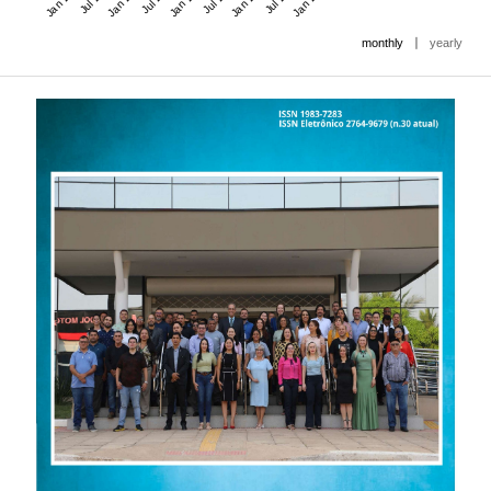
|
monthly
yearly