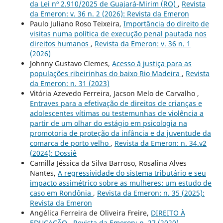
da Lei nº 2.910/2025 de Guajará-Mirim (RO)
,
Revista
da Emeron: v. 36 n. 2 (2026): Revista da Emeron
Paulo Juliano Roso Teixeira,
Importância do direito de
visitas numa política de execução penal pautada nos
direitos humanos
,
Revista da Emeron: v. 36 n. 1
(2026)
Johnny Gustavo Clemes,
Acesso `à justiça para as
populações ribeirinhas do baixo Rio Madeira
,
Revista
da Emeron: n. 31 (2023)
Vitória Azevedo Ferreira, Jacson Melo de Carvalho ,
Entraves para a efetivação de direitos de crianças e
adolescentes vítimas ou testemunhas de violência a
partir de um olhar do estágio em psicologia na
promotoria de proteção da infância e da juventude da
comarca de porto velho
,
Revista da Emeron: n. 34.v2
(2024): Dossiê
Camilla Jéssica da Silva Barroso, Rosalina Alves
Nantes,
A regressividade do sistema tributário e seu
impacto assimétrico sobre as mulheres: um estudo de
caso em Rondônia
,
Revista da Emeron: n. 35 (2025):
Revista da Emeron
Angélica Ferreira de Oliveira Freire,
DIREITO À
EDUCAÇÃO
,
Revista da Emeron: n. 27 (2020)