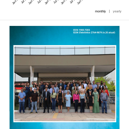
|
monthly
yearly