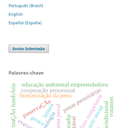
Português (Brasil)
English
Español (España)
Enviar Submissão
Palavras-chave
educação ambiental empreendedora
regularizaÇÃo fundiÁria
penas pecuniárias
cooperação processual
humanização da pena
foro competente
votantes
preservaÇÃo
tutela jurisdicional
leitura
sistema penal
impacto social
criminologia
prova
moradia
execução