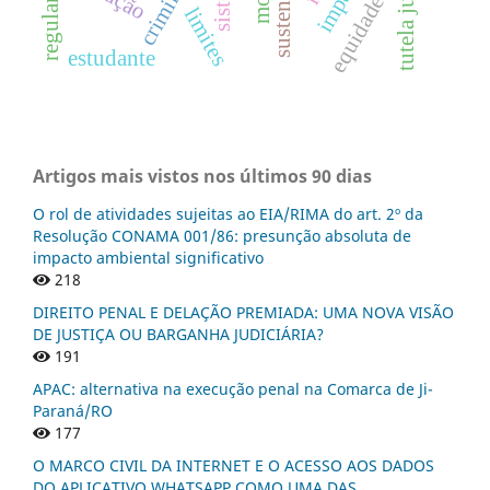
sustentável
equidade
limites
estudante
Artigos mais vistos nos últimos 90 dias
O rol de atividades sujeitas ao EIA/RIMA do art. 2º da
Resolução CONAMA 001/86: presunção absoluta de
impacto ambiental significativo
218
DIREITO PENAL E DELAÇÃO PREMIADA: UMA NOVA VISÃO
DE JUSTIÇA OU BARGANHA JUDICIÁRIA?
191
APAC: alternativa na execução penal na Comarca de Ji-
Paraná/RO
177
O MARCO CIVIL DA INTERNET E O ACESSO AOS DADOS
DO APLICATIVO WHATSAPP COMO UMA DAS