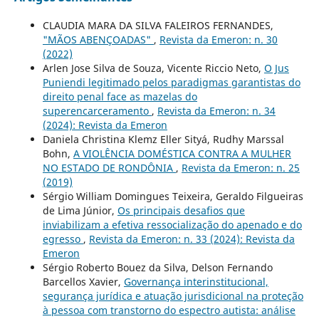
CLAUDIA MARA DA SILVA FALEIROS FERNANDES,
"MÃOS ABENÇOADAS"
,
Revista da Emeron: n. 30
(2022)
Arlen Jose Silva de Souza, Vicente Riccio Neto,
O Jus
Puniendi legitimado pelos paradigmas garantistas do
direito penal face as mazelas do
superencarceramento
,
Revista da Emeron: n. 34
(2024): Revista da Emeron
Daniela Christina Klemz Eller Sityá, Rudhy Marssal
Bohn,
A VIOLÊNCIA DOMÉSTICA CONTRA A MULHER
NO ESTADO DE RONDÔNIA
,
Revista da Emeron: n. 25
(2019)
Sérgio William Domingues Teixeira, Geraldo Filgueiras
de Lima Júnior,
Os principais desafios que
inviabilizam a efetiva ressocialização do apenado e do
egresso
,
Revista da Emeron: n. 33 (2024): Revista da
Emeron
Sérgio Roberto Bouez da Silva, Delson Fernando
Barcellos Xavier,
Governança interinstitucional,
segurança jurídica e atuação jurisdicional na proteção
à pessoa com transtorno do espectro autista: análise