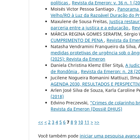
políticas
,
Revista da Emeron: v. 36 n. 1 (2
Moisés Victor Pessoa Santiago ,
Panorama d
Velho/RO à Luz da Razoável Duração do P
Maxulene de Sousa Freitas,
Justiça restau
parceria entre a justiça e a educação
,
Rev
MÁRCIA REGINA GOMES SERAFIM, Sérgio W
CUMPRIMENTO DE PENA
,
Revista da Emer
Natasha Vendramini Franqueiro da Silva, Á
medidas protetivas de urgência sob o ângu
(2025): Revista da Emeron
Daniela Christina Klemz Eller Sityá,
A Judi
de Rondônia
,
Revista da Emeron: n. 28 (2
Jucilene Nogueira Romanini Mattiuzi, Ilma
AGENDA 2030, RESULTADOS E PERSPECTI
Arlen José Silva de Souza, Karla Caroline P
(2018)
Edvino Preczevski,
"Crimes de colarinho br
Revista da Emeron (Dossiê DHJUS)
<<
<
2
3
4
5
6
7
8
9
10
11
>
>>
Você também pode
iniciar uma pesquisa avança