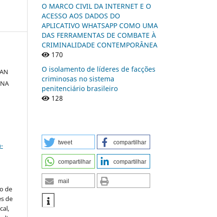
O MARCO CIVIL DA INTERNET E O
ACESSO AOS DADOS DO
APLICATIVO WHATSAPP COMO UMA
DAS FERRAMENTAS DE COMBATE À
CRIMINALIDADE CONTEMPORÂNEA
170
O isolamento de líderes de facções
DAN
criminosas no sistema
ANA
penitenciário brasileiro
128
a
tweet
compartilhar
-
compartilhar
compartilhar
mail
to de
es de
al,