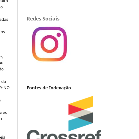
culto
 o
Redes Sociais
iadas
dos
s
n
,
ou
ção
o da
Fontes de Indexação
BY-NC-
e
ores
va
eja