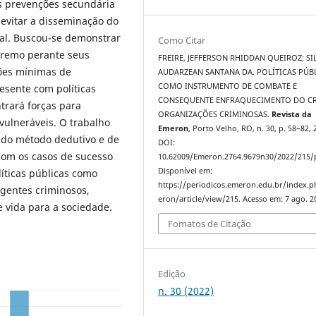
s prevenções secundária
 evitar a disseminação do
al. Buscou-se demonstrar
Como Citar
premo perante seus
FREIRE, JEFFERSON RHIDDAN QUEIROZ; SI
ções mínimas de
AUDARZEAN SANTANA DA. POLÍTICAS PÚB
COMO INSTRUMENTO DE COMBATE E
resente com políticas
CONSEQUENTE ENFRAQUECIMENTO DO CR
trará forças para
ORGANIZAÇÕES CRIMINOSAS.
Revista da
vulneráveis. O trabalho
Emeron
, Porto Velho, RO, n. 30, p. 58–82, 
o do método dedutivo e de
DOI:
 com os casos de sucesso
10.62009/Emeron.2764.9679n30/2022/215/
Disponível em:
líticas públicas como
https://periodicos.emeron.edu.br/index.
gentes criminosos,
eron/article/view/215. Acesso em: 7 ago. 2
 vida para a sociedade.
Fomatos de Citação
Edição
n. 30 (2022)