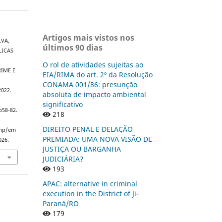
Artigos mais vistos nos
LVA,
últimos 90 dias
LICAS
O rol de atividades sujeitas ao
IME E
EIA/RIMA do art. 2º da Resolução
CONAMA 001/86: presunção
2022.
absoluta de impacto ambiental
significativo
p58-82.
218
DIREITO PENAL E DELAÇÃO
php/em
PREMIADA: UMA NOVA VISÃO DE
026.
JUSTIÇA OU BARGANHA
JUDICIÁRIA?
193
APAC: alternative in criminal
execution in the District of Ji-
Paraná/RO
179