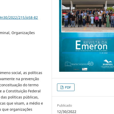
79n30/2022/215/p58-82
riminal, Organizações
meno social, as políticas
tivamente na prevenção
 conceituação do termo
PDF
te a Constituição Federal
as políticas públicas,
icas que visam, a médio e
Publicado
ou que organizações
12/30/2022