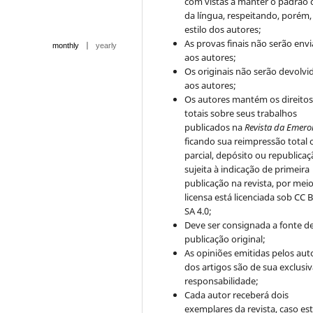
com vistas a manter o padrão 
da língua, respeitando, porém,
estilo dos autores;
As provas finais não serão env
|
monthly
yearly
aos autores;
Os originais não serão devolvi
aos autores;
Os autores mantém os direito
totais sobre seus trabalhos
publicados na
Revista da Emero
ficando sua reimpressão total 
parcial, depósito ou republica
sujeita à indicação de primeira
publicação na revista, por mei
licensa está licenciada sob CC 
SA 4.0;
Deve ser consignada a fonte d
publicação original;
As opiniões emitidas pelos aut
dos artigos são de sua exclusi
responsabilidade;
Cada autor receberá dois
exemplares da revista, caso est