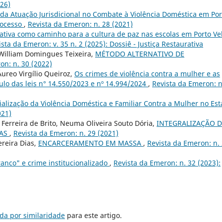
026)
a Atuação Jurisdicional no Combate à Violência Doméstica em Por
rocesso
,
Revista da Emeron: n. 28 (2021)
rativa como caminho para a cultura de paz nas escolas em Porto Ve
ista da Emeron: v. 35 n. 2 (2025): Dossiê - Justiça Restaurativa
illiam Domingues Teixeira,
MÉTODO ALTERNATIVO DE
on: n. 30 (2022)
ureo Virgílio Queiroz,
Os crimes de violência contra a mulher e as
lo das leis n° 14.550/2023 e nº 14.994/2024
,
Revista da Emeron: n
cialização da Violência Doméstica e Familiar Contra a Mulher no Es
021)
 Ferreira de Brito, Neuma Oliveira Souto Dória,
INTEGRALIZAÇÃO 
VAS
,
Revista da Emeron: n. 29 (2021)
ereira Dias,
ENCARCERAMENTO EM MASSA
,
Revista da Emeron: n.
anco" e crime institucionalizado
,
Revista da Emeron: n. 32 (2023):
da por similaridade
para este artigo.