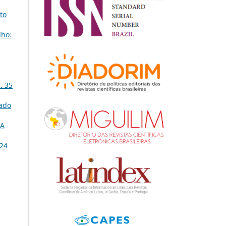
to
lho:
. 35
tado
DA
 24