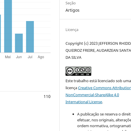
Seção
Artigos
Licença
Copyright (c) 2023 JEFFERSON RHID
QUEIROZ FREIRE, AUDARZEAN SANT
DA SILVA
Este trabalho está licenciado sob um
licença
Creative Commons Attribution
NonCommercial-ShareAlike 4.0
110
International License
.
A publicação se reserva o direi
efetuar, nos originais, alteraçõ
ordem normativa, ortogramatic