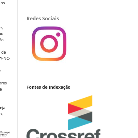
dos
s
Redes Sociais
n
,
ou
ção
o da
BY-NC-
e
ores
Fontes de Indexação
va
eja
o.