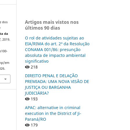
Artigos mais vistos nos
z dos
últimos 90 dias
O
ta da
O rol de atividades sujeitas ao
, 2019.
EIA/RIMA do art. 2º da Resolução
CONAMA 001/86: presunção
p100-
absoluta de impacto ambiental
significativo
php/em
218
026.
DIREITO PENAL E DELAÇÃO
PREMIADA: UMA NOVA VISÃO DE
JUSTIÇA OU BARGANHA
JUDICIÁRIA?
193
APAC: alternative in criminal
execution in the District of Ji-
Paraná/RO
179