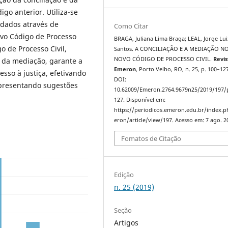
go anterior. Utiliza-se
 dados através de
Como Citar
Novo Código de Processo
BRAGA, Juliana Lima Braga; LEAL, Jorge Lui
go de Processo Civil,
Santos. A CONCILIAÇÃO E A MEDIAÇÃO N
NOVO CÓDIGO DE PROCESSO CIVIL.
Revis
e da mediação, garante a
Emeron
, Porto Velho, RO, n. 25, p. 100–127
esso à justiça, efetivando
DOI:
apresentando sugestões
10.62009/Emeron.2764.9679n25/2019/197/
127. Disponível em:
https://periodicos.emeron.edu.br/index.
eron/article/view/197. Acesso em: 7 ago. 2
Fomatos de Citação
Edição
n. 25 (2019)
Seção
Artigos