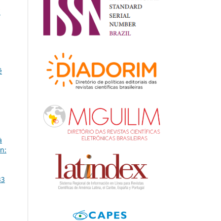
7
ê
à
n:
33