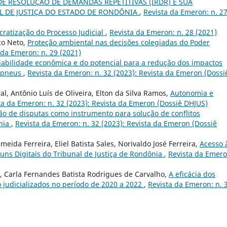
DE RESOLUÇÃO DE DEMANDAS REPETITIVAS (IRDR) E SUA
L DE JUSTIÇA DO ESTADO DE RONDÔNIA
,
Revista da Emeron: n. 2
ratização do Processo Judicial
,
Revista da Emeron: n. 28 (2021)
co Neto,
Proteção ambiental nas decisões colegiadas do Poder
 da Emeron: n. 29 (2021)
iabilidade econômica e do potencial para a redução dos impactos
e pneus
,
Revista da Emeron: n. 32 (2023): Revista da Emeron (Dossi
l, Antônio Luís de Oliveira, Elton da Silva Ramos,
Autonomia e
ta da Emeron: n. 32 (2023): Revista da Emeron (Dossiê DHJUS)
o de disputas como instrumento para solução de conflitos
ônia
,
Revista da Emeron: n. 32 (2023): Revista da Emeron (Dossiê
meida Ferreira, Eliel Batista Sales, Norivaldo José Ferreira,
Acesso 
runs Digitais do Tribunal de Justiça de Rondônia
,
Revista da Emero
, Carla Fernandes Batista Rodrigues de Carvalho,
A eficácia dos
 judicializados no período de 2020 a 2022
,
Revista da Emeron: n. 