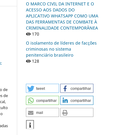
O MARCO CIVIL DA INTERNET E O
ACESSO AOS DADOS DO
APLICATIVO WHATSAPP COMO UMA
DAS FERRAMENTAS DE COMBATE À
CRIMINALIDADE CONTEMPORÂNEA
n
170
O isolamento de líderes de facções
criminosas no sistema
penitenciário brasileiro
a
128
-
tweet
compartilhar
to de
es de
compartilhar
compartilhar
al,
culto
mail
 o
iadas