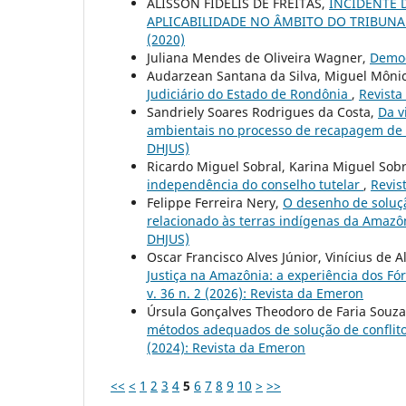
ALISSON FIDELIS DE FREITAS,
INCIDENTE 
APLICABILIDADE NO ÂMBITO DO TRIBUNA
(2020)
Juliana Mendes de Oliveira Wagner,
Democ
Audarzean Santana da Silva, Miguel Môni
Judiciário do Estado de Rondônia
,
Revista
Sandriely Soares Rodrigues da Costa,
Da v
ambientais no processo de recapagem d
DHJUS)
Ricardo Miguel Sobral, Karina Miguel Sobra
independência do conselho tutelar
,
Revis
Felippe Ferreira Nery,
O desenho de soluçã
relacionado às terras indígenas da Amaz
DHJUS)
Oscar Francisco Alves Júnior, Vinícius de Al
Justiça na Amazônia: a experiência dos Fó
v. 36 n. 2 (2026): Revista da Emeron
Úrsula Gonçalves Theodoro de Faria Souza
métodos adequados de solução de conflito
(2024): Revista da Emeron
<<
<
1
2
3
4
5
6
7
8
9
10
>
>>