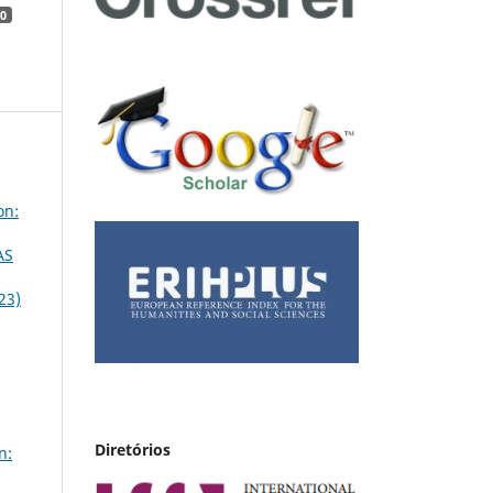
0
on:
AS
23)
Diretórios
n: