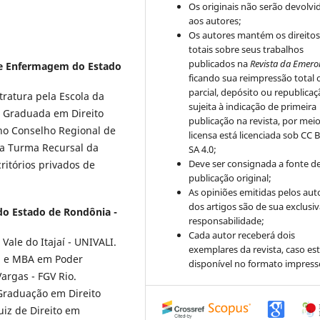
Os originais não serão devolvi
aos autores;
Os autores mantém os direito
totais sobre seus trabalhos
publicados na
Revista da Emero
de Enfermagem do Estado
ficando sua reimpressão total 
parcial, depósito ou republica
tratura pela Escola da
sujeita à indicação de primeira
 Graduada em Direito
publicação na revista, por mei
no Conselho Regional de
licensa está licenciada sob CC 
a Turma Recursal da
SA 4.0;
Deve ser consignada a fonte d
ritórios privados de
publicação original;
As opiniões emitidas pelos aut
dos artigos são de sua exclusi
 do Estado de Rondônia -
responsabilidade;
Cada autor receberá dois
Vale do Itajaí - UNIVALI.
exemplares da revista, caso est
1) e MBA em Poder
disponível no formato impress
argas - FGV Rio.
. Graduação em Direito
uiz de Direito em