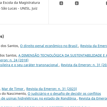
na Escola da Magistratura
0
0
 São Lucas - UNISL. Juiz
s)
a dos Santos,
O direito penal econômico no Brasil
,
Revista da Emer
 dos Santos,
A DIMENSÃO TECNOLÓGICA DA SUSTENTABILIDADE E 
eron: n. 24 (2018)
ileira e o seu caráter transnacional
,
Revista da Emeron: n. 31 (20
s,
Mar de Timor
,
Revista da Emeron: n. 31 (2023)
a do Nascimento,
O judiciário e o desafio de decidir os conflitos
o de usinas hidrelétricas no estado de Rondônia
,
Revista da Emero