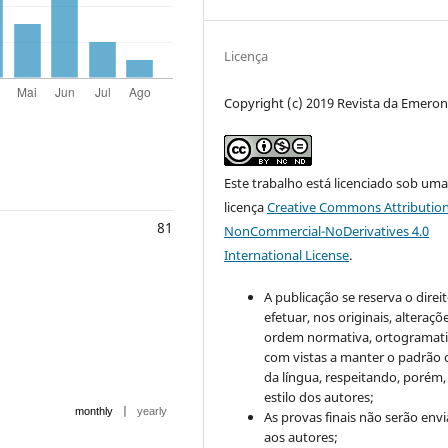
Licença
Copyright (c) 2019 Revista da Emero
Este trabalho está licenciado sob um
licença
Creative Commons Attribution
81
NonCommercial-NoDerivatives 4.0
International License
.
A publicação se reserva o direi
efetuar, nos originais, alteraçõ
ordem normativa, ortogramatic
com vistas a manter o padrão 
da língua, respeitando, porém,
estilo dos autores;
|
monthly
yearly
As provas finais não serão env
aos autores;