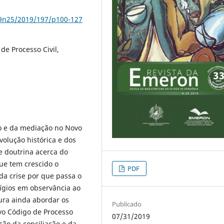
79n25/2019/197/p100-127
de Processo Civil,
ção e da mediação no Novo
volução histórica e dos
 e doutrina acerca do
ue tem crescido o
PDF
da crise por que passa o
itígios em observância ao
ura ainda abordar os
Publicado
vo Código de Processo
07/31/2019
ção da conciliação e da