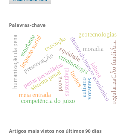
Palavras-chave
geotecnologias
estudante
impacto social
humanização da pena
execução
desenvolvimento econômico
regularizaÇÃo fundiÁria
equidade
moradia
preservaÇÃo
criminologia
penas pecuniárias
leitura
sustentável
sistema penal
limites
prova
autismo
votantes
meia entrada
competência do juízo
Artigos mais vistos nos últimos 90 dias