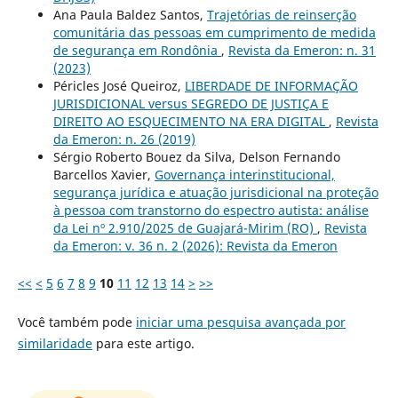
Ana Paula Baldez Santos,
Trajetórias de reinserção
comunitária das pessoas em cumprimento de medida
de segurança em Rondônia
,
Revista da Emeron: n. 31
(2023)
Péricles José Queiroz,
LIBERDADE DE INFORMAÇÃO
JURISDICIONAL versus SEGREDO DE JUSTIÇA E
DIREITO AO ESQUECIMENTO NA ERA DIGITAL
,
Revista
da Emeron: n. 26 (2019)
Sérgio Roberto Bouez da Silva, Delson Fernando
Barcellos Xavier,
Governança interinstitucional,
segurança jurídica e atuação jurisdicional na proteção
à pessoa com transtorno do espectro autista: análise
da Lei nº 2.910/2025 de Guajará-Mirim (RO)
,
Revista
da Emeron: v. 36 n. 2 (2026): Revista da Emeron
<<
<
5
6
7
8
9
10
11
12
13
14
>
>>
Você também pode
iniciar uma pesquisa avançada por
similaridade
para este artigo.