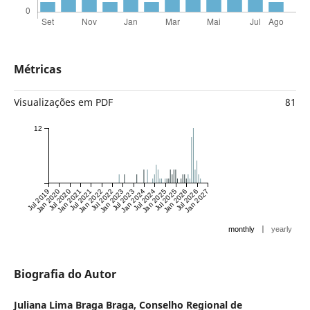
Métricas
Visualizações em PDF
81
12
Jul 2019
Jan 2020
Jul 2020
Jan 2021
Jul 2021
Jan 2022
Jul 2022
Jan 2023
Jul 2023
Jan 2024
Jul 2024
Jan 2025
Jul 2025
Jan 2026
Jul 2026
Jan 2027
|
monthly
yearly
Biografia do Autor
Juliana Lima Braga Braga,
Conselho Regional de