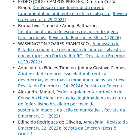
PEDRO JORGE CAMPOS PRESTES, Dimis da Costa
Braga,
Dimensão procedimental do direito
fundamental ao ambiente e a ética ecológica
,
Revista
da Emeron: n. 29 (2021)
Bruna Lívia Timbó de Araújo Balthazar,
Institucionalização de espaços de aprendizagens
transacionais
,
Revista da Emeron: v. 36 n. 1 (2026)
WASHINGTON SOARES FRANCISCO ,
A omissão do
Estado no manejo e destinação de animais silvestres
encontrados em Porto Velho-RO
,
Revista da Emeron:
n. 29 (2021)
Adne Vitória Fideles Timóteo, Johnny Gustavo Clemes,
A integridade do processo eleitoral frente à
desinformação em massa fomentada pelas fake news
,
Revista da Emeron: n. 34 (2024): Revista da Emeron
Alexandre Miguel,
Poder regulamentar primário do
Conselho Nacional de Justiça legitimado na estrutura
do federalismo brasileiro por meio da
sustentabilidade e da ação comunicativa
,
Revista da
Emeron: n. 31 (2023)
Edinaldo Rodrigues de Oliveira,
Amazônia
,
Revista da
Emeron: n. 32 (2023): Revista da Emeron (Dossiê
DHJUS)