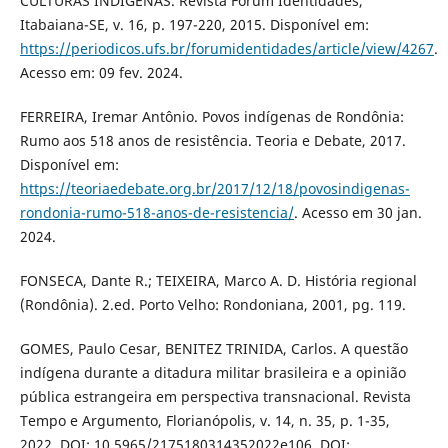
CULTURAS INDÍGENAS. Revista Fórum Identidades,
Itabaiana-SE, v. 16, p. 197-220, 2015. Disponível em:
https://periodicos.ufs.br/forumidentidades/article/view/4267
.
Acesso em: 09 fev. 2024.
FERREIRA, Iremar Antônio. Povos indígenas de Rondônia:
Rumo aos 518 anos de resistência. Teoria e Debate, 2017.
Disponível em:
https://teoriaedebate.org.br/2017/12/18/povosindigenas-
rondonia-rumo-518-anos-de-resistencia/
. Acesso em 30 jan.
2024.
FONSECA, Dante R.; TEIXEIRA, Marco A. D. História regional
(Rondônia). 2.ed. Porto Velho: Rondoniana, 2001, pg. 119.
GOMES, Paulo Cesar, BENITEZ TRINIDA, Carlos. A questão
indígena durante a ditadura militar brasileira e a opinião
pública estrangeira em perspectiva transnacional. Revista
Tempo e Argumento, Florianópolis, v. 14, n. 35, p. 1-35,
2022. DOI: 10.5965/2175180314352022e106. DOI: