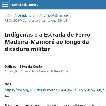
Revista da Emeron
Início
/
Arquivos
/
n. 34.v2 (2024): Dossiê
/
RESUMOS-V Congresso Internacional DHJUS
Indígenas e a Estrada de Ferro
Madeira-Mamoré ao longo da
ditadura militar
Dálisson Silva da Costa
Fundação Universidade Federal de Rondônia
DOI:
https://doi.org/10.62009/Emeron.2764.9679n34.v2/2024/360/p
73
Palavras-chave:
povos originários; povos indígenas; estrada