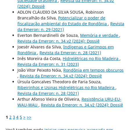
sociedade brasileira
,
Revista da Emeron: n. 34.v2
(2024): Dossiê
ADLON CLÁUDIO DA SILVA SOUSA, Robinson
Brancalhão da Silva,
Potencializar o poder de
fiscalização ambiental do Estado de Rondônia
,
Revista
da Emeron: n. 29 (2021)
Everton Bernardinelli de Souza,
Memória e verdade
,
Revista da Emeron: n. 34.v2 (2024): Dossiê
Joesér Alvares da Silva,
Indígenas e Garimpos em
Rondônia
,
Revista da Emeron: n. 28 (2021)
Inês Moreira da Costa,
Hidrelétricas no Rio Madeira
,
Revista da Emeron: n. 31 (2023)
João Vitor Peixoto Nóia,
Rondônia em tempos obscuros
,
Revista da Emeron: n. 34.v2 (2024): Dossiê
Úrsula Goncalves Theodoro de Faria Souza,
Ribeirinhos e Usinas Hidrelétricas no Rio Madeira
,
Revista da Emeron: n. 28 (2021)
Arthur Afonso Vieira de Oliveira,
Resistência URU-EU-
WAU-WAU
,
Revista da Emeron: n. 34.v2 (2024): Dossiê
1
2
3
4
5
>
>>
Você também pode
iniciar uma pesquisa avançada por