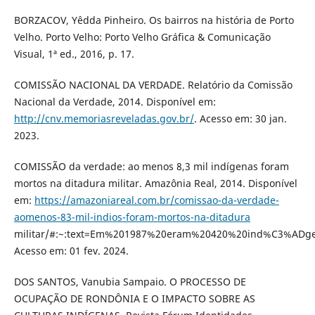
BORZACOV, Yêdda Pinheiro. Os bairros na história de Porto
Velho. Porto Velho: Porto Velho Gráfica & Comunicação
Visual, 1ª ed., 2016, p. 17.
COMISSÃO NACIONAL DA VERDADE. Relatório da Comissão
Nacional da Verdade, 2014. Disponível em:
http://cnv.memoriasreveladas.gov.br/
. Acesso em: 30 jan.
2023.
COMISSÃO da verdade: ao menos 8,3 mil indígenas foram
mortos na ditadura militar. Amazônia Real, 2014. Disponível
em:
https://amazoniareal.com.br/comissao-da-verdade-
aomenos-83-mil-indios-foram-mortos-na-ditadura
militar/#:~:text=Em%201987%20eram%20420%20ind%C3%ADg
Acesso em: 01 fev. 2024.
DOS SANTOS, Vanubia Sampaio. O PROCESSO DE
OCUPAÇÃO DE RONDÔNIA E O IMPACTO SOBRE AS