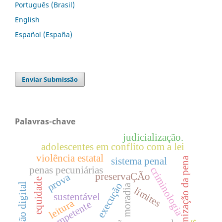
Português (Brasil)
English
Español (España)
Enviar Submissão
Palavras-chave
judicialização.
adolescentes em conflito com a lei
violência estatal
humanização da pena
sistema penal
penas pecuniárias
criminologia
preservaÇÃo
prova
equidade
execução
inclusão digital
moradia
limites
sustentável
leitura
foro competente