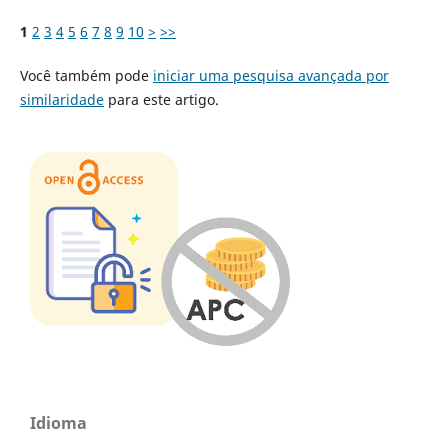
1
2
3
4
5
6
7
8
9
10
>
>>
Você também pode
iniciar uma pesquisa avançada por
similaridade
para este artigo.
Idioma