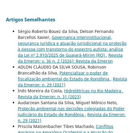
Artigos Semelhantes
Sérgio Roberto Bouez da Silva, Delson Fernando
Barcellos Xavier,
Governança interinstitucional,
segurança jurídica e atuação jurisdicional na proteção
à pessoa com transtorno do espectro autista: análise
da Lei nº 2.910/2025 de Guajará-Mirim (RO)
,
Revista
da Emeron: v. 36 n. 2 (2026): Revista da Emeron
ADLON CLÁUDIO DA SILVA SOUSA, Robinson
Brancalhão da Silva,
Potencializar o poder de
fiscalização ambiental do Estado de Rondônia
,
Revista
da Emeron: n. 29 (2021)
Inês Moreira da Costa,
Hidrelétricas no Rio Madeira
,
Revista da Emeron: n. 31 (2023)
Audarzean Santana da Silva, Miguel Mônico Neto,
Proteção ambiental nas decisões colegiadas do Poder
Judiciário do Estado de Rondônia
,
Revista da Emeron:
n. 29 (2021)
Priscila Matzenbacher Tibes Machado,
Conflitos
Agrários na Amazônia Ocidental e a Atuação do