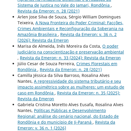
Sistema de Justiça no Vale do Jamari, Rondônia
,
Revista da Emeron: n. 28 (2021)
Arlen Jose Silva de Souza, Sérgio William Domingues
Teixeira,
A Nova Fronteira do Poder Criminal: Facções,
Crimes Ambientais e Reconfiguração da Soberania na
Amazônia Brasileira
,
Revista da Emeron: v. 36 n. 2
(2026): Revista da Emeron
Marisa de Almeida, Inês Moreira da Costa,
O poder
judiciário na conscientização e preservação ambiental
,
Revista da Emeron: n. 33 (2024): Revista da Emeron
Júlio Cesar de Souza Ferreira,
Crimes Florestais em
Rondônia
,
Revista da Emeron: n. 28 (2021)
Camilla Jéssica da Silva Barroso, Rosalina Alves
Nantes,
A regressividade do sistema tributário e seu
impacto assimétrico sobre as mulheres: um estudo de
caso em Rondônia
,
Revista da Emeron: n. 35 (2025):
Revista da Emeron
Gabriela Cristina Moretto Alves Eusafa, Rosalina Alves
Nantes,
Políticas Públicas e Desenvolvimento
Regional: análise do cenário nacional, do Estado de
Rondônia e do município de Ji-Paraná
,
Revista da
Emeron: v. 36 n. 1 (2026)