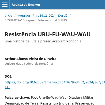
Revista da Emeron
Início
/
Arquivos
/
n. 34.v2 (2024): Dossiê
/
RESUMOS-V Congresso Internacional DHJUS
Resistência URU-EU-WAU-WAU
uma história de luta e preservação em Rondônia
Arthur Afonso Vieira de Oliveira
Universidade Federal de Rondônia
DOI:
https://doi.org/10.62009/Emeron.2764.9679n34.v2/2024/367/p
113
Palavras-chave:
Povo Uru-Eu-Wau-Wau, Ditadura Militar,
Demarcação de Terra, Resistência Indígena, Preservação