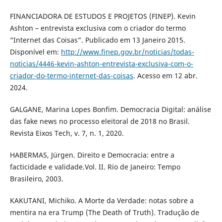
FINANCIADORA DE ESTUDOS E PROJETOS (FINEP). Kevin
Ashton – entrevista exclusiva com o criador do termo
“Internet das Coisas”. Publicado em 13 Janeiro 2015.
Disponível em:
http://www.finep.gov.br/noticias/todas-
noticias/4446-kevin-ashton-entrevista-exclusiva-com-o-
criador-do-termo-internet-das-coisas
. Acesso em 12 abr.
2024.
GALGANE, Marina Lopes Bonfim. Democracia Digital: análise
das fake news no processo eleitoral de 2018 no Brasil.
Revista Eixos Tech, v. 7, n. 1, 2020.
HABERMAS, Jürgen. Direito e Democracia: entre a
facticidade e validade.Vol. II. Rio de Janeiro: Tempo
Brasileiro, 2003.
KAKUTANI, Michiko. A Morte da Verdade: notas sobre a
mentira na era Trump (The Death of Truth). Tradução de