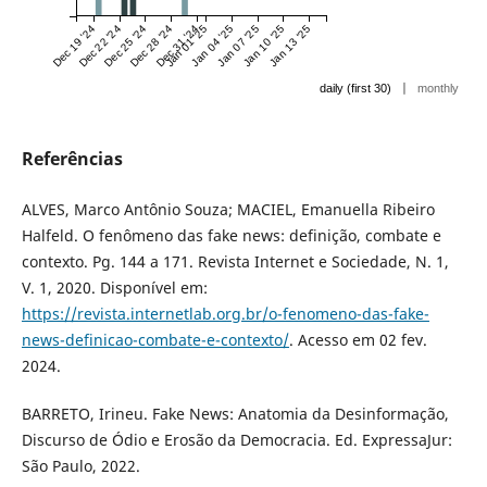
Dec 19 '24
Dec 22 '24
Dec 25 '24
Dec 28 '24
Dec 31 '24
Jan 01 '25
Jan 04 '25
Jan 07 '25
Jan 10 '25
Jan 13 '25
|
daily (first 30)
monthly
Referências
ALVES, Marco Antônio Souza; MACIEL, Emanuella Ribeiro
Halfeld. O fenômeno das fake news: definição, combate e
contexto. Pg. 144 a 171. Revista Internet e Sociedade, N. 1,
V. 1, 2020. Disponível em:
https://revista.internetlab.org.br/o-fenomeno-das-fake-
news-definicao-combate-e-contexto/
. Acesso em 02 fev.
2024.
BARRETO, Irineu. Fake News: Anatomia da Desinformação,
Discurso de Ódio e Erosão da Democracia. Ed. ExpressaJur:
São Paulo, 2022.