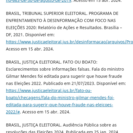
no-663-de-30-de-agosto-de-2019
. Acesso em 15 abr. 2024.
BRASIL, TRIBUNAL SUPERIOR ELEITORAL. PROGRAMA DE
ENFRENTAMENTO À DESINFORMAÇÃO COM FOCO NAS
ELEIÇÕES 2020: Relatório de Ações e Resultados. Brasília –
DF, 2021. Disponível em:
https://www.justicaeleitoral.jus.br/desinformacao/arquivos/P
Acesso em 15 abr. 2024.
BRASIL, JUSTIÇA ELEITORAL. FATO OU BOATO:
Esclarecimentos sobre informações falsas. Fala do ministro
Gilmar Mendes foi editada para sugerir que houve fraude
nas Eleições 2022. Publicado em 21/07/2023. Disponível em:
https://www.justicaeleitoral.jus.br/fato-ou-
boato/checagens/fala-do-ministro-gilmar-mendes-foi-
editada-para-sugerir-que-houve-fraude-nas-eleicoes-
2022/#
. Acesso em 15 abr. 2024.
BRASIL, JUSTIÇA ELEITORAL. Audiência Pública sobre as
resoluções das Eleições 2024. Publicada em 25 jan. 2024.