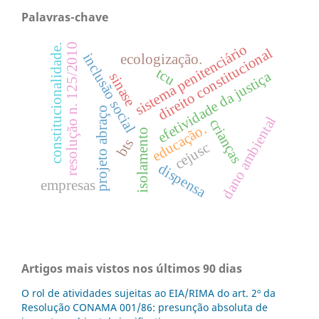
Palavras-chave
sistema penitenciário
resolução n. 125/2010
constitucionalidade.
direito constitucional
inclusão social
ecologização.
tcu
efetividade da justiça
sinase
projeto abraço
dano ambiental
crianças
educação.
isolamento
bts
cejusc
dispensa
empresas
Artigos mais vistos nos últimos 90 dias
O rol de atividades sujeitas ao EIA/RIMA do art. 2º da
Resolução CONAMA 001/86: presunção absoluta de