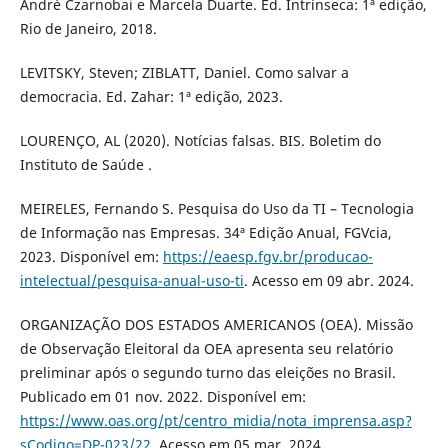
André Czarnobai e Marcela Duarte. Ed. Intrínseca: 1ª edição,
Rio de Janeiro, 2018.
LEVITSKY, Steven; ZIBLATT, Daniel. Como salvar a
democracia. Ed. Zahar: 1ª edição, 2023.
LOURENÇO, AL (2020). Notícias falsas. BIS. Boletim do
Instituto de Saúde .
MEIRELES, Fernando S. Pesquisa do Uso da TI – Tecnologia
de Informação nas Empresas. 34ª Edição Anual, FGVcia,
2023. Disponível em:
https://eaesp.fgv.br/producao-
intelectual/pesquisa-anual-uso-ti
. Acesso em 09 abr. 2024.
ORGANIZAÇÃO DOS ESTADOS AMERICANOS (OEA). Missão
de Observação Eleitoral da OEA apresenta seu relatório
preliminar após o segundo turno das eleições no Brasil.
Publicado em 01 nov. 2022. Disponível em:
https://www.oas.org/pt/centro_midia/nota_imprensa.asp?
sCodigo=DP-023/22
. Acesso em 05 mar. 2024.