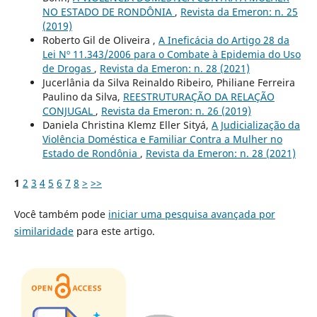
NO ESTADO DE RONDÔNIA
,
Revista da Emeron: n. 25
(2019)
Roberto Gil de Oliveira ,
A Ineficácia do Artigo 28 da
Lei Nº 11.343/2006 para o Combate à Epidemia do Uso
de Drogas
,
Revista da Emeron: n. 28 (2021)
Jucerlânia da Silva Reinaldo Ribeiro, Philiane Ferreira
Paulino da Silva,
REESTRUTURAÇÃO DA RELAÇÃO
CONJUGAL
,
Revista da Emeron: n. 26 (2019)
Daniela Christina Klemz Eller Sityá,
A Judicialização da
Violência Doméstica e Familiar Contra a Mulher no
Estado de Rondônia
,
Revista da Emeron: n. 28 (2021)
1
2
3
4
5
6
7
8
>
>>
Você também pode
iniciar uma pesquisa avançada por
similaridade
para este artigo.