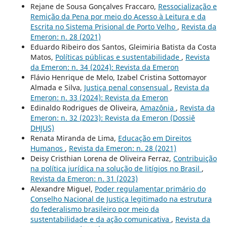
Rejane de Sousa Gonçalves Fraccaro,
Ressocialização e
Remição da Pena por meio do Acesso à Leitura e da
Escrita no Sistema Prisional de Porto Velho
,
Revista da
Emeron: n. 28 (2021)
Eduardo Ribeiro dos Santos, Gleimiria Batista da Costa
Matos,
Políticas públicas e sustentabilidade
,
Revista
da Emeron: n. 34 (2024): Revista da Emeron
Flávio Henrique de Melo, Izabel Cristina Sottomayor
Almada e Silva,
Justiça penal consensual
,
Revista da
Emeron: n. 33 (2024): Revista da Emeron
Edinaldo Rodrigues de Oliveira,
Amazônia
,
Revista da
Emeron: n. 32 (2023): Revista da Emeron (Dossiê
DHJUS)
Renata Miranda de Lima,
Educação em Direitos
Humanos
,
Revista da Emeron: n. 28 (2021)
Deisy Cristhian Lorena de Oliveira Ferraz,
Contribuição
na política jurídica na solução de litígios no Brasil
,
Revista da Emeron: n. 31 (2023)
Alexandre Miguel,
Poder regulamentar primário do
Conselho Nacional de Justiça legitimado na estrutura
do federalismo brasileiro por meio da
sustentabilidade e da ação comunicativa
,
Revista da