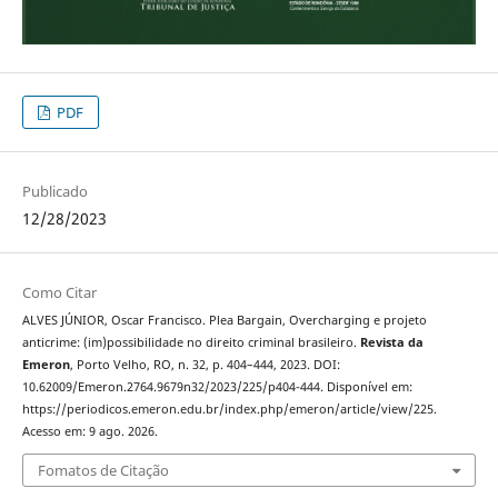
PDF
Publicado
12/28/2023
Como Citar
ALVES JÚNIOR, Oscar Francisco. Plea Bargain, Overcharging e projeto
anticrime: (im)possibilidade no direito criminal brasileiro.
Revista da
Emeron
, Porto Velho, RO, n. 32, p. 404–444, 2023. DOI:
10.62009/Emeron.2764.9679n32/2023/225/p404-444. Disponível em:
https://periodicos.emeron.edu.br/index.php/emeron/article/view/225.
Acesso em: 9 ago. 2026.
Fomatos de Citação