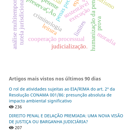
penas pecuniárias
autismo
análise multitemporal
preservaÇÃo
humanização da pena
tutela jurisdicional
sustentável
execução
criminologia
prova
limites
leitura
moradia
cooperação processual
judicialização.
Artigos mais vistos nos últimos 90 dias
O rol de atividades sujeitas ao EIA/RIMA do art. 2º da
Resolução CONAMA 001/86: presunção absoluta de
impacto ambiental significativo
236
DIREITO PENAL E DELAÇÃO PREMIADA: UMA NOVA VISÃO
DE JUSTIÇA OU BARGANHA JUDICIÁRIA?
207