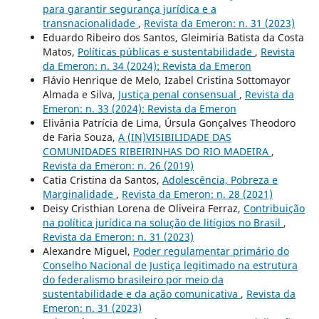
para garantir segurança jurídica e a
transnacionalidade
,
Revista da Emeron: n. 31 (2023)
Eduardo Ribeiro dos Santos, Gleimiria Batista da Costa
Matos,
Políticas públicas e sustentabilidade
,
Revista
da Emeron: n. 34 (2024): Revista da Emeron
Flávio Henrique de Melo, Izabel Cristina Sottomayor
Almada e Silva,
Justiça penal consensual
,
Revista da
Emeron: n. 33 (2024): Revista da Emeron
Elivânia Patrícia de Lima, Úrsula Gonçalves Theodoro
de Faria Souza,
A (IN)VISIBILIDADE DAS
COMUNIDADES RIBEIRINHAS DO RIO MADEIRA
,
Revista da Emeron: n. 26 (2019)
Catia Cristina da Santos,
Adolescência, Pobreza e
Marginalidade
,
Revista da Emeron: n. 28 (2021)
Deisy Cristhian Lorena de Oliveira Ferraz,
Contribuição
na política jurídica na solução de litígios no Brasil
,
Revista da Emeron: n. 31 (2023)
Alexandre Miguel,
Poder regulamentar primário do
Conselho Nacional de Justiça legitimado na estrutura
do federalismo brasileiro por meio da
sustentabilidade e da ação comunicativa
,
Revista da
Emeron: n. 31 (2023)