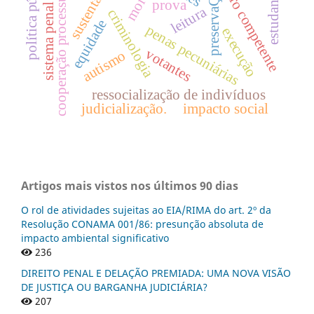
política pública
sustentável
preservaÇÃo
foro competente
cooperação processual
estudante
prova
sistema penal
leitura
criminologia
equidade
penas pecuniárias
execução
votantes
autismo
ressocialização de indivíduos
judicialização.
impacto social
Artigos mais vistos nos últimos 90 dias
O rol de atividades sujeitas ao EIA/RIMA do art. 2º da
Resolução CONAMA 001/86: presunção absoluta de
impacto ambiental significativo
236
DIREITO PENAL E DELAÇÃO PREMIADA: UMA NOVA VISÃO
DE JUSTIÇA OU BARGANHA JUDICIÁRIA?
207