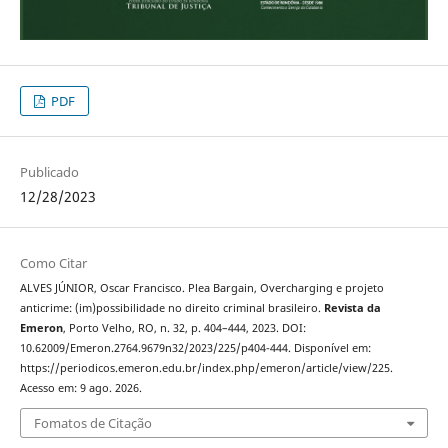
PDF
Publicado
12/28/2023
Como Citar
ALVES JÚNIOR, Oscar Francisco. Plea Bargain, Overcharging e projeto
anticrime: (im)possibilidade no direito criminal brasileiro.
Revista da
Emeron
, Porto Velho, RO, n. 32, p. 404–444, 2023. DOI:
10.62009/Emeron.2764.9679n32/2023/225/p404-444. Disponível em:
https://periodicos.emeron.edu.br/index.php/emeron/article/view/225.
Acesso em: 9 ago. 2026.
Fomatos de Citação