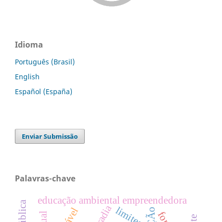
Idioma
Português (Brasil)
English
Español (España)
Enviar Submissão
Palavras-chave
educação ambiental empreendedora
moradia
limites