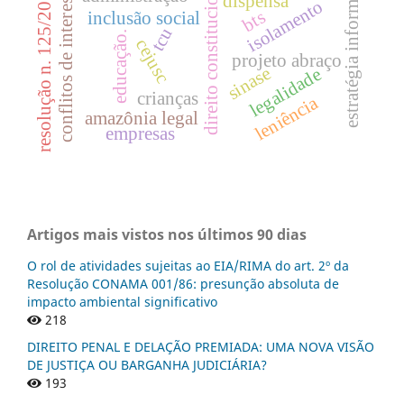
estratégia informacional
direito constitucional
conflitos de interesses
resolução n. 125/2010
dispensa
isolamento
bts
inclusão social
tcu
educação.
cejusc
projeto abraço
sinase
legalidade
crianças
leniência
amazônia legal
empresas
Artigos mais vistos nos últimos 90 dias
O rol de atividades sujeitas ao EIA/RIMA do art. 2º da
Resolução CONAMA 001/86: presunção absoluta de
impacto ambiental significativo
218
DIREITO PENAL E DELAÇÃO PREMIADA: UMA NOVA VISÃO
DE JUSTIÇA OU BARGANHA JUDICIÁRIA?
193