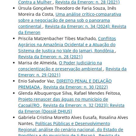
Contra a Mulher
,
Revista da Emeron: n. 28 (2021)
Úrsula Gonçalves Theodoro de Faria Souza, Inês
Moreira da Costa,
Uma análise crítico-comparativa
sobre a negociação de pena sob o panorama
continental
,
Revista da Emeron: n. 34 (2024): Revista
da Emeron
Priscila Matzenbacher Tibes Machado,
Conflitos
Agrários na Amazônia Ocidental e a Atuação do
Sistema de Justiça no Vale do Jamari, Rondônia
,
Revista da Emeron: n. 28 (2021)
Marisa de Almeida,
O Poder Judiciário na
conscientização e preservação ambiental
,
Revista da
Emeron: n. 29 (2021)
Enio Salvador Vaz,
DIREITO PENAL E DELAÇÃO
PREMIADA
,
Revista da Emeron: n. 30 (2022)
Glenda Albuquerque Silva, Rafael Mendes Feitosa,
Projeto renascer das águas no município de
Cacoal/RO
,
Revista da Emeron: n. 32 (2023): Revista
da Emeron (Dossiê DHJUS)
Gabriela Cristina Moretto Alves Eusafa, Rosalina Alves
Nantes,
Políticas Públicas e Desenvolvimento
Regional: análise do cenário nacional, do Estado de
Rondônia e do município de Ji-Paraná
,
Revista da