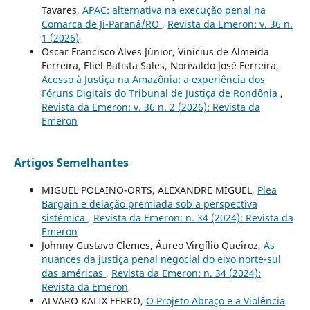
Tavares,
APAC: alternativa na execução penal na
Comarca de Ji-Paraná/RO
,
Revista da Emeron: v. 36 n.
1 (2026)
Oscar Francisco Alves Júnior, Vinícius de Almeida
Ferreira, Eliel Batista Sales, Norivaldo José Ferreira,
Acesso à Justiça na Amazônia: a experiência dos
Fóruns Digitais do Tribunal de Justiça de Rondônia
,
Revista da Emeron: v. 36 n. 2 (2026): Revista da
Emeron
Artigos Semelhantes
MIGUEL POLAINO-ORTS, ALEXANDRE MIGUEL,
Plea
Bargain e delação premiada sob a perspectiva
sistêmica
,
Revista da Emeron: n. 34 (2024): Revista da
Emeron
Johnny Gustavo Clemes, Áureo Virgílio Queiroz,
As
nuances da justiça penal negocial do eixo norte-sul
das américas
,
Revista da Emeron: n. 34 (2024):
Revista da Emeron
ALVARO KALIX FERRO,
O Projeto Abraço e a Violência