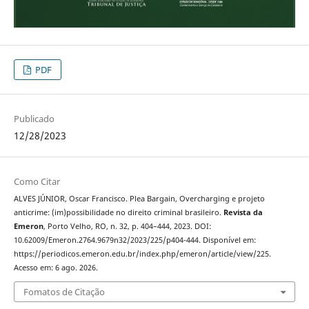
PDF
Publicado
12/28/2023
Como Citar
ALVES JÚNIOR, Oscar Francisco. Plea Bargain, Overcharging e projeto
anticrime: (im)possibilidade no direito criminal brasileiro.
Revista da
Emeron
, Porto Velho, RO, n. 32, p. 404–444, 2023. DOI:
10.62009/Emeron.2764.9679n32/2023/225/p404-444. Disponível em:
https://periodicos.emeron.edu.br/index.php/emeron/article/view/225.
Acesso em: 6 ago. 2026.
Fomatos de Citação