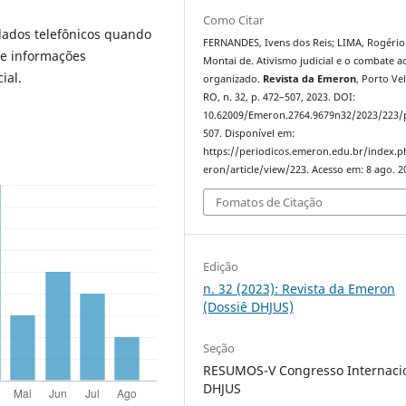
Como Citar
 dados telefônicos quando
FERNANDES, Ivens dos Reis; LIMA, Rogério
de informações
Montai de. Ativismo judicial e o combate a
ial.
organizado.
Revista da Emeron
, Porto Ve
RO, n. 32, p. 472–507, 2023. DOI:
10.62009/Emeron.2764.9679n32/2023/223/
507. Disponível em:
https://periodicos.emeron.edu.br/index.
eron/article/view/223. Acesso em: 8 ago. 2
Fomatos de Citação
Edição
n. 32 (2023): Revista da Emeron
(Dossiê DHJUS)
Seção
RESUMOS-V Congresso Internaci
DHJUS