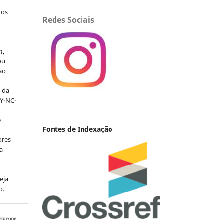
dos
Redes Sociais
s
n
,
ou
ção
o da
BY-NC-
e
Fontes de Indexação
ores
va
eja
o.