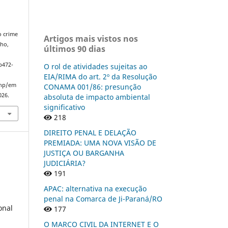
o crime
Artigos mais vistos nos
lho,
últimos 90 dias
p472-
O rol de atividades sujeitas ao
EIA/RIMA do art. 2º da Resolução
php/em
CONAMA 001/86: presunção
026.
absoluta de impacto ambiental
significativo
218
DIREITO PENAL E DELAÇÃO
PREMIADA: UMA NOVA VISÃO DE
JUSTIÇA OU BARGANHA
JUDICIÁRIA?
191
APAC: alternativa na execução
penal na Comarca de Ji-Paraná/RO
onal
177
O MARCO CIVIL DA INTERNET E O