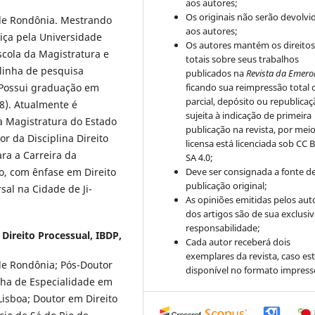
aos autores;
Os originais não serão devolvi
o de Rondônia. Mestrando
aos autores;
iça pela Universidade
Os autores mantém os direito
scola da Magistratura e
totais sobre seus trabalhos
 linha de pesquisa
publicados na
Revista da Emero
. Possui graduação em
ficando sua reimpressão total 
parcial, depósito ou republica
98). Atualmente é
sujeita à indicação de primeira
 Magistratura do Estado
publicação na revista, por mei
r da Disciplina Direito
licensa está licenciada sob CC 
ara a Carreira da
SA 4.0;
o, com ênfase em Direito
Deve ser consignada a fonte d
publicação original;
al na Cidade de Ji-
As opiniões emitidas pelos aut
dos artigos são de sua exclusi
responsabilidade;
e Direito Processual, IBDP,
Cada autor receberá dois
exemplares da revista, caso est
 de Rondônia; Pós-Doutor
disponível no formato impress
inha de Especialidade em
 Lisboa; Doutor em Direito