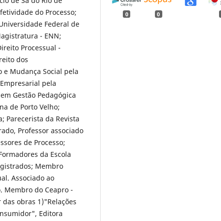
cio de Sá do Rio de
Efetividade do Processo;
0
0
 Universidade Federal de
agistratura - ENN;
eito Processual -
eito dos
 e Mudança Social pela
 Empresarial pela
a em Gestão Pedagógica
na de Porto Velho;
; Parecerista da Revista
rado, Professor associado
ssores de Processo;
Formadores da Escola
agistrados; Membro
ual. Associado ao
o. Membro do Ceapro -
 das obras 1)"Relações
onsumidor", Editora