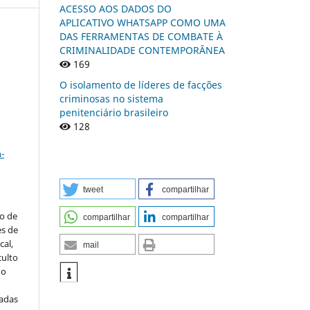
ACESSO AOS DADOS DO
APLICATIVO WHATSAPP COMO UMA
DAS FERRAMENTAS DE COMBATE À
CRIMINALIDADE CONTEMPORÂNEA
169
O isolamento de líderes de facções
criminosas no sistema
penitenciário brasileiro
128
a
-
tweet
compartilhar
to de
compartilhar
compartilhar
es de
al,
mail
culto
 o
iadas