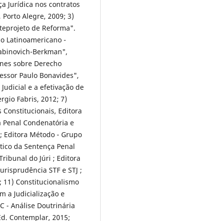
a Jurídica nos contratos
 Porto Alegre, 2009; 3)
teprojeto de Reforma".
ho Latinoamericano -
Rabinovich-Berkman",
ones sobre Derecho
essor Paulo Bonavides",
Judicial e a efetivação de
rgio Fabris, 2012; 7)
 Constitucionais, Editora
ça Penal Condenatória e
 ; Editora Método - Grupo
ático da Sentença Penal
ibunal do Júri ; Editora
risprudência STF e STJ ;
; 11) Constitucionalismo
 a Judicialização e
C - Análise Doutrinária
 Ed. Contemplar, 2015;