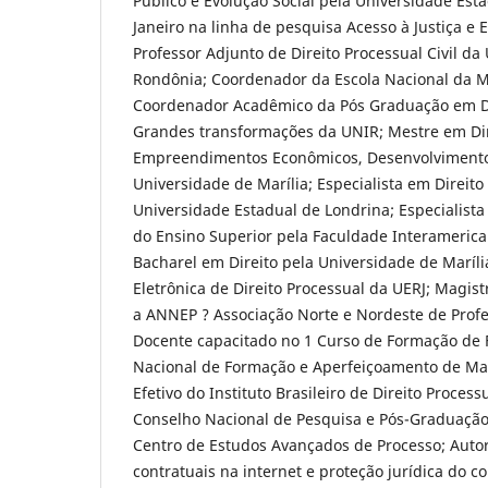
Público e Evolução Social pela Universidade Está
Janeiro na linha de pesquisa Acesso à Justiça e 
Professor Adjunto de Direito Processual Civil da
Rondônia; Coordenador da Escola Nacional da M
Coordenador Acadêmico da Pós Graduação em Dir
Grandes transformações da UNIR; Mestre em Dir
Empreendimentos Econômicos, Desenvolvimento
Universidade de Marília; Especialista em Direito
Universidade Estadual de Londrina; Especialist
do Ensino Superior pela Faculdade Interamerica
Bacharel em Direito pela Universidade de Marília
Eletrônica de Direito Processual da UERJ; Magist
a ANNEP ? Associação Norte e Nordeste de Profe
Docente capacitado no 1 Curso de Formação de 
Nacional de Formação e Aperfeiçoamento de M
Efetivo do Instituto Brasileiro de Direito Process
Conselho Nacional de Pesquisa e Pós-Graduaçã
Centro de Estudos Avançados de Processo; Autor
contratuais na internet e proteção jurídica do c