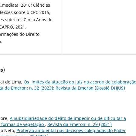
 Imediata, 2016; Ciências
flexões sobre o CPC 2015,
ões sobre os Cinco Anos de
CEAPRO, 2021.
rmações do Direito
.
s)
ai de Lima,
Os limites da atuação do juiz no acordo de colaboraçã
ta da Emeron: n. 32 (2023): Revista da Emeron (Dossiê DHJUS)
dore,
A Subsidiariedade do delito de impedir ou de dificultar a
s formas de vegetação
,
Revista da Emeron: n. 29 (2021)
co Neto,
Proteção ambiental nas decisões colegiadas do Poder