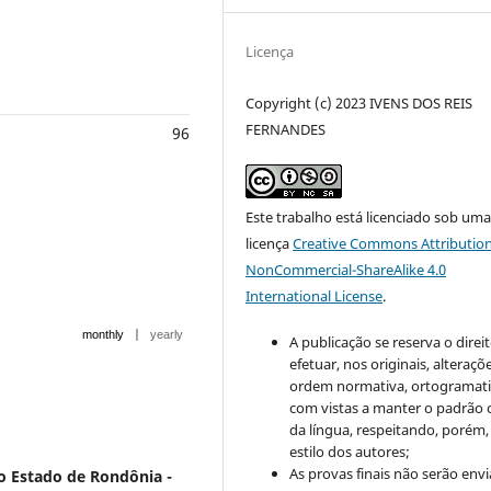
Licença
Copyright (c) 2023 IVENS DOS REIS
FERNANDES
96
Este trabalho está licenciado sob um
licença
Creative Commons Attribution
NonCommercial-ShareAlike 4.0
International License
.
|
monthly
yearly
A publicação se reserva o direi
efetuar, nos originais, alteraçõ
ordem normativa, ortogramatic
com vistas a manter o padrão 
da língua, respeitando, porém,
estilo dos autores;
As provas finais não serão env
do Estado de Rondônia -