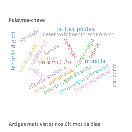
Palavras-chave
política pública
equidade
desenvolvimento econômico
inclusão digital
execução
criminologia
sustentável
limites
leitura
sistema penal
autismo
moradia
preservaÇÃo
cooperação processual
humanização da pena
eficácia sistêmica
estudante
prova
penas pecuniárias
foro competente
Artigos mais vistos nos últimos 90 dias