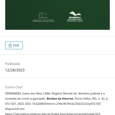
PDF
Publicado
12/28/2023
Como Citar
FERNANDES, Ivens dos Reis; LIMA, Rogério Montai de. Ativismo judicial e o
combate ao crime organizado.
Revista da Emeron
, Porto Velho, RO, n. 32, p.
472–507, 2023. DOI: 10.62009/Emeron.2764.9679n32/2023/223/p472-507.
Disponível em:
https://periodicos.emeron.edu.br/index.php/emeron/article/view/223.