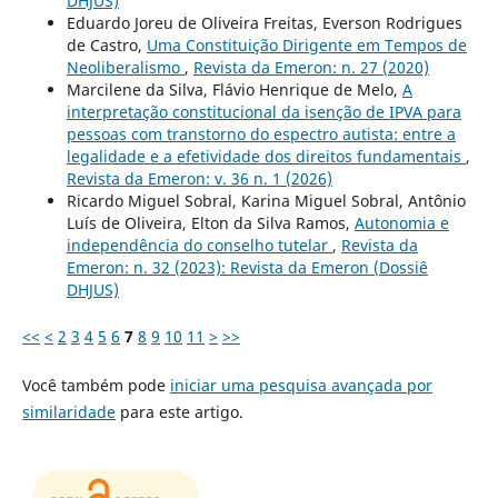
DHJUS)
Eduardo Joreu de Oliveira Freitas, Everson Rodrigues
de Castro,
Uma Constituição Dirigente em Tempos de
Neoliberalismo
,
Revista da Emeron: n. 27 (2020)
Marcilene da Silva, Flávio Henrique de Melo,
A
interpretação constitucional da isenção de IPVA para
pessoas com transtorno do espectro autista: entre a
legalidade e a efetividade dos direitos fundamentais
,
Revista da Emeron: v. 36 n. 1 (2026)
Ricardo Miguel Sobral, Karina Miguel Sobral, Antônio
Luís de Oliveira, Elton da Silva Ramos,
Autonomia e
independência do conselho tutelar
,
Revista da
Emeron: n. 32 (2023): Revista da Emeron (Dossiê
DHJUS)
<<
<
2
3
4
5
6
7
8
9
10
11
>
>>
Você também pode
iniciar uma pesquisa avançada por
similaridade
para este artigo.