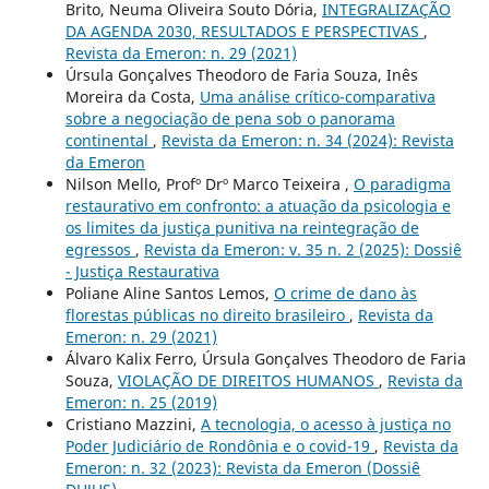
Brito, Neuma Oliveira Souto Dória,
INTEGRALIZAÇÃO
DA AGENDA 2030, RESULTADOS E PERSPECTIVAS
,
Revista da Emeron: n. 29 (2021)
Úrsula Gonçalves Theodoro de Faria Souza, Inês
Moreira da Costa,
Uma análise crítico-comparativa
sobre a negociação de pena sob o panorama
continental
,
Revista da Emeron: n. 34 (2024): Revista
da Emeron
Nilson Mello, Profº Drº Marco Teixeira ,
O paradigma
restaurativo em confronto: a atuação da psicologia e
os limites da justiça punitiva na reintegração de
egressos
,
Revista da Emeron: v. 35 n. 2 (2025): Dossiê
- Justiça Restaurativa
Poliane Aline Santos Lemos,
O crime de dano às
florestas públicas no direito brasileiro
,
Revista da
Emeron: n. 29 (2021)
Álvaro Kalix Ferro, Úrsula Gonçalves Theodoro de Faria
Souza,
VIOLAÇÃO DE DIREITOS HUMANOS
,
Revista da
Emeron: n. 25 (2019)
Cristiano Mazzini,
A tecnologia, o acesso à justiça no
Poder Judiciário de Rondônia e o covid-19
,
Revista da
Emeron: n. 32 (2023): Revista da Emeron (Dossiê