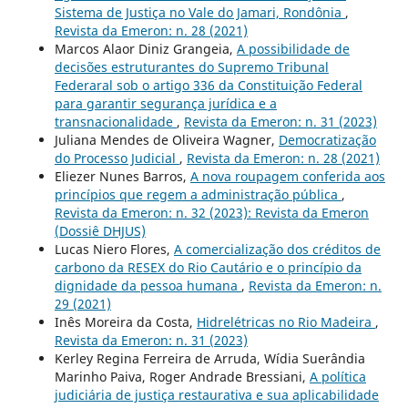
Sistema de Justiça no Vale do Jamari, Rondônia
,
Revista da Emeron: n. 28 (2021)
Marcos Alaor Diniz Grangeia,
A possibilidade de
decisões estruturantes do Supremo Tribunal
Federaral sob o artigo 336 da Constituição Federal
para garantir segurança jurídica e a
transnacionalidade
,
Revista da Emeron: n. 31 (2023)
Juliana Mendes de Oliveira Wagner,
Democratização
do Processo Judicial
,
Revista da Emeron: n. 28 (2021)
Eliezer Nunes Barros,
A nova roupagem conferida aos
princípios que regem a administração pública
,
Revista da Emeron: n. 32 (2023): Revista da Emeron
(Dossiê DHJUS)
Lucas Niero Flores,
A comercialização dos créditos de
carbono da RESEX do Rio Cautário e o princípio da
dignidade da pessoa humana
,
Revista da Emeron: n.
29 (2021)
Inês Moreira da Costa,
Hidrelétricas no Rio Madeira
,
Revista da Emeron: n. 31 (2023)
Kerley Regina Ferreira de Arruda, Wídia Suerândia
Marinho Paiva, Roger Andrade Bressiani,
A política
judiciária de justiça restaurativa e sua aplicabilidade