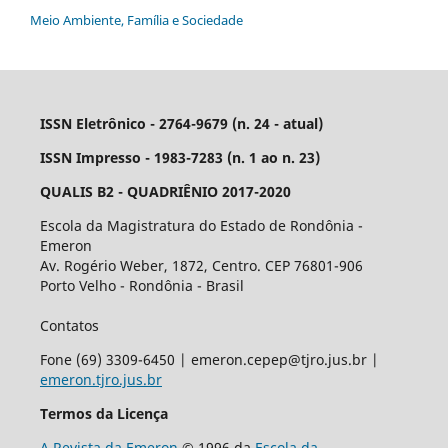
Meio Ambiente, Família e Sociedade
ISSN Eletrônico - 2764-9679 (n. 24 - atual)
ISSN Impresso - 1983-7283 (n. 1 ao n. 23)
QUALIS B2 - QUADRIÊNIO 2017-2020
Escola da Magistratura do Estado de Rondônia -
Emeron
Av. Rogério Weber, 1872, Centro. CEP 76801-906
Porto Velho - Rondônia - Brasil
Contatos
Fone (69) 3309-6450 | emeron.cepep@tjro.jus.br |
emeron.tjro.jus.br
Termos da Licença
A Revista da Emeron
© 1996 da
Escola da