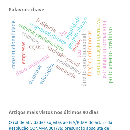
Palavras-chave
legalidade
projeto abraço
leniência
comunicação operativa
constitucionalidade.
estratégia informacional
responsabilidade
sistema penitenciário
policiamento preditivo
bts
crianças
facções criminosas
direito constitucional
sinase
empresas
cejusc
inclusão social
tcu
dano ambiental
isolamento
educação.
auditoria
dispensa
Artigos mais vistos nos últimos 90 dias
O rol de atividades sujeitas ao EIA/RIMA do art. 2º da
Resolução CONAMA 001/86: presunção absoluta de