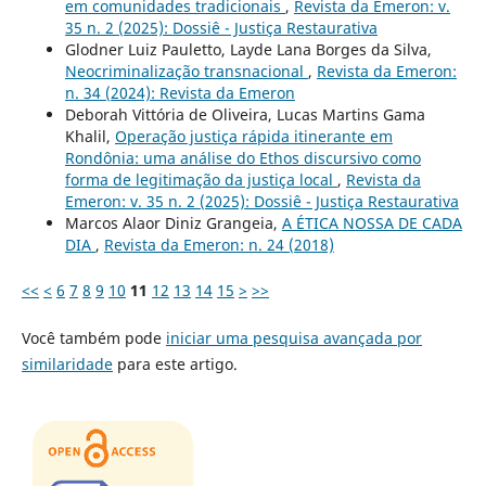
em comunidades tradicionais
,
Revista da Emeron: v.
35 n. 2 (2025): Dossiê - Justiça Restaurativa
Glodner Luiz Pauletto, Layde Lana Borges da Silva,
Neocriminalização transnacional
,
Revista da Emeron:
n. 34 (2024): Revista da Emeron
Deborah Vittória de Oliveira, Lucas Martins Gama
Khalil,
Operação justiça rápida itinerante em
Rondônia: uma análise do Ethos discursivo como
forma de legitimação da justiça local
,
Revista da
Emeron: v. 35 n. 2 (2025): Dossiê - Justiça Restaurativa
Marcos Alaor Diniz Grangeia,
A ÉTICA NOSSA DE CADA
DIA
,
Revista da Emeron: n. 24 (2018)
<<
<
6
7
8
9
10
11
12
13
14
15
>
>>
Você também pode
iniciar uma pesquisa avançada por
similaridade
para este artigo.