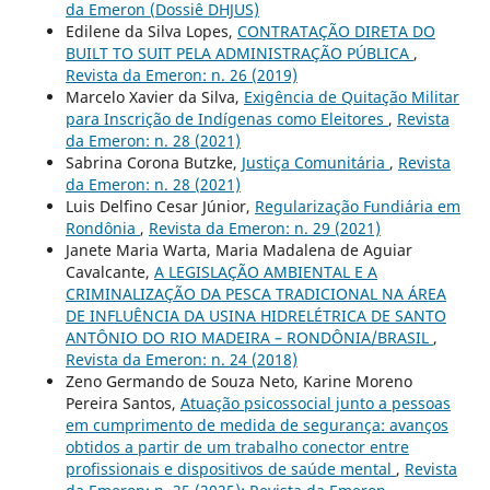
da Emeron (Dossiê DHJUS)
Edilene da Silva Lopes,
CONTRATAÇÃO DIRETA DO
BUILT TO SUIT PELA ADMINISTRAÇÃO PÚBLICA
,
Revista da Emeron: n. 26 (2019)
Marcelo Xavier da Silva,
Exigência de Quitação Militar
para Inscrição de Indígenas como Eleitores
,
Revista
da Emeron: n. 28 (2021)
Sabrina Corona Butzke,
Justiça Comunitária
,
Revista
da Emeron: n. 28 (2021)
Luis Delfino Cesar Júnior,
Regularização Fundiária em
Rondônia
,
Revista da Emeron: n. 29 (2021)
Janete Maria Warta, Maria Madalena de Aguiar
Cavalcante,
A LEGISLAÇÃO AMBIENTAL E A
CRIMINALIZAÇÃO DA PESCA TRADICIONAL NA ÁREA
DE INFLUÊNCIA DA USINA HIDRELÉTRICA DE SANTO
ANTÔNIO DO RIO MADEIRA – RONDÔNIA/BRASIL
,
Revista da Emeron: n. 24 (2018)
Zeno Germando de Souza Neto, Karine Moreno
Pereira Santos,
Atuação psicossocial junto a pessoas
em cumprimento de medida de segurança: avanços
obtidos a partir de um trabalho conector entre
profissionais e dispositivos de saúde mental
,
Revista