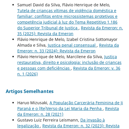
Samuel David da Silva, Flávio Henrique de Melo,
Tutela de crianças vítimas de violência doméstica e
familiar: conflitos entre microssistemas protetivos e
competência judicial à luz do Tema Repetitivo 1.186
do Superior Tribunal de Justiça
,
Revista da Emeron: n.
35 (2025): Revista da Emeron
Flávio Henrique de Melo, Izabel Cristina Sottomayor
Almada e Silva,
Justiça penal consensual
,
Revista da
Emeron: n. 33 (2024): Revista da Emeron
Flávio Henrique de Melo, Marcilene da Silva,
Justiça
restaurativa, direito e psicologia: inclusão de crianças
e pessoas com deficiências
,
Revista da Emeron: v. 36
n. 1 (2026)
Artigos Semelhantes
Haruo Mizusaki,
A População Carcerária Feminina de Ji
Paraná e o (Re)Verso da Lei Maria da Penha
,
Revista
da Emeron: n. 28 (2021)
Gustavo Luiz Ferreira Leismann,
Da invasão à
legalização
,
Revista da Emeron: n. 32 (2023): Revista