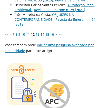
da Emeron: n. 35 (2025): Revista da Emeron
Hervelton Carlos Santos Pereira,
A Proteção Penal
Ambiental
,
Revista da Emeron: n. 29 (2021)
Inês Moreira da Costa,
OS JUÍZES NA
CONTEMPORANEIDADE
,
Revista da Emeron: n. 24
(2018)
<<
<
7
8
9
10
11
12
13
14
15
16
>
>>
Você também pode
iniciar uma pesquisa avançada por
similaridade
para este artigo.