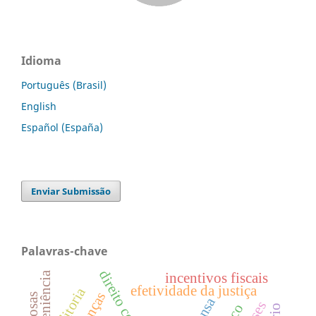
Idioma
Português (Brasil)
English
Español (España)
Enviar Submissão
Palavras-chave
leniência
incentivos fiscais
efetividade da justiça
auditoria
crianças