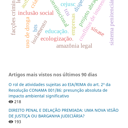
direito constitucional
facções criminosas
dispensa
conflitos de interesses
projeto abraço
sistema penitenciário
cejusc
tcu
inclusão social
empresas
uso de droga
isolamento
bts
sinase
educação.
ecologização.
amazônia legal
Artigos mais vistos nos últimos 90 dias
O rol de atividades sujeitas ao EIA/RIMA do art. 2º da
Resolução CONAMA 001/86: presunção absoluta de
impacto ambiental significativo
218
DIREITO PENAL E DELAÇÃO PREMIADA: UMA NOVA VISÃO
DE JUSTIÇA OU BARGANHA JUDICIÁRIA?
193