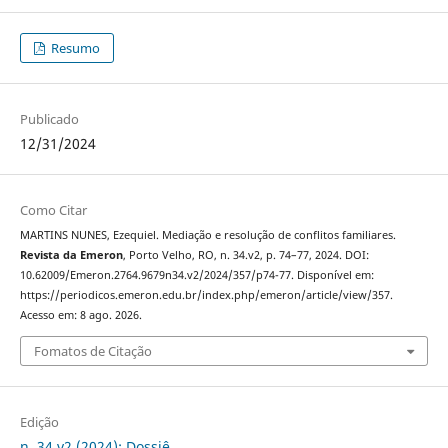
Resumo
Publicado
12/31/2024
Como Citar
MARTINS NUNES, Ezequiel. Mediação e resolução de conflitos familiares.
Revista da Emeron
, Porto Velho, RO, n. 34.v2, p. 74–77, 2024. DOI:
10.62009/Emeron.2764.9679n34.v2/2024/357/p74-77. Disponível em:
https://periodicos.emeron.edu.br/index.php/emeron/article/view/357.
Acesso em: 8 ago. 2026.
Fomatos de Citação
Edição
n. 34.v2 (2024): Dossiê