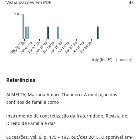
Visualizações em PDF
43
2.0
Dec 31 '24
Jan 01 '25
Jan 04 '25
Jan 07 '25
Jan 10 '25
Jan 13 '25
Jan 16 '25
Jan 19 '25
Jan 22 '25
Jan 25 '25
Jan 28 '25
|
daily (first 30)
monthly
Referências
ALMEIDA, Mariana Amaro Theodoro. A mediação dos
conflitos de família como
instrumento de concretização da fraternidade. Revista de
Direito de Família e das
Sucessões, vol. 6, p. 175 – 193, out/dez 2015. Disponível em<