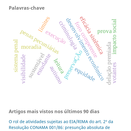
Palavras-chave
eficácia sistêmica
limites
desenvolvimento econômico
impacto social
criminologia
foro competente
prova
penas pecuniárias
execução
sistema penal
delação premiada
moradia
preservaÇÃo
sustentável
estudante
visibilidade
leitura
votantes
autismo
equidade
Artigos mais vistos nos últimos 90 dias
O rol de atividades sujeitas ao EIA/RIMA do art. 2º da
Resolução CONAMA 001/86: presunção absoluta de