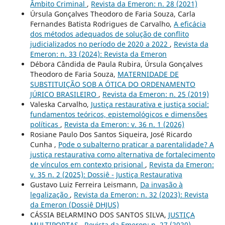
Âmbito Criminal
,
Revista da Emeron: n. 28 (2021)
Úrsula Gonçalves Theodoro de Faria Souza, Carla
Fernandes Batista Rodrigues de Carvalho,
A eficácia
dos métodos adequados de solução de conflito
judicializados no período de 2020 a 2022
,
Revista da
Emeron: n. 33 (2024): Revista da Emeron
Débora Cândida de Paula Rubira, Úrsula Gonçalves
Theodoro de Faria Souza,
MATERNIDADE DE
SUBSTITUIÇÃO SOB A ÓTICA DO ORDENAMENTO
JÚRICO BRASILEIRO
,
Revista da Emeron: n. 25 (2019)
Valeska Carvalho,
Justiça restaurativa e justiça social:
fundamentos teóricos, epistemológicos e dimensões
políticas
,
Revista da Emeron: v. 36 n. 1 (2026)
Rosiane Paulo Dos Santos Siqueira, José Ricardo
Cunha ,
Pode o subalterno praticar a parentalidade? A
justiça restaurativa como alternativa de fortalecimento
de vínculos em contexto prisional
,
Revista da Emeron:
v. 35 n. 2 (2025): Dossiê - Justiça Restaurativa
Gustavo Luiz Ferreira Leismann,
Da invasão à
legalização
,
Revista da Emeron: n. 32 (2023): Revista
da Emeron (Dossiê DHJUS)
CÁSSIA BELARMINO DOS SANTOS SILVA,
JUSTIÇA
MULTIPORTAS
,
Revista da Emeron: n. 27 (2020)