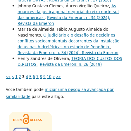
Johnny Gustavo Clemes, Áureo Virgílio Queiroz,
As
nuances da justiça penal negocial do eixo norte-sul
das américas
,
Revista da Emeron: n. 34 (2024):
Revista da Emeron
Marisa de Almeida, Fábio Augusto Almeida do
Nascimento,
O judiciário e o desafio de decidir os
conflitos socioambientais decorrentes da instalação
de usinas hidrelétricas no estado de Rondônia
,
Revista da Emeron: n. 34 (2024): Revista da Emeron
Henry Sandres de Oliveira,
TEORIA DOS CUSTOS DOS
DIREITOS
,
Revista da Emeron: n. 26 (2019)
<<
<
1
2
3
4
5
6
7
8
9
10
>
>>
Você também pode
iniciar uma pesquisa avançada por
similaridade
para este artigo.