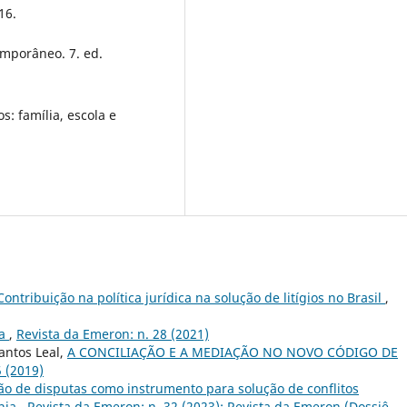
16.
emporâneo. 7. ed.
s: família, escola e
Contribuição na política jurídica na solução de litígios no Brasil
,
ia
,
Revista da Emeron: n. 28 (2021)
antos Leal,
A CONCILIAÇÃO E A MEDIAÇÃO NO NOVO CÓDIGO DE
5 (2019)
o de disputas como instrumento para solução de conflitos
ônia
,
Revista da Emeron: n. 32 (2023): Revista da Emeron (Dossiê