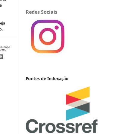
va
Redes Sociais
eja
o.
0
Fontes de Indexação