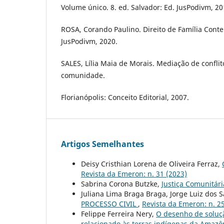
Volume único. 8. ed. Salvador: Ed. JusPodivm, 20
ROSA, Corando Paulino. Direito de Família Cont
JusPodivm, 2020.
SALES, Lília Maia de Morais. Mediação de conflito
comunidade.
Florianópolis: Conceito Editorial, 2007.
Artigos Semelhantes
Deisy Cristhian Lorena de Oliveira Ferraz,
Revista da Emeron: n. 31 (2023)
Sabrina Corona Butzke,
Justiça Comunitár
Juliana Lima Braga Braga, Jorge Luiz dos S
PROCESSO CIVIL
,
Revista da Emeron: n. 2
Felippe Ferreira Nery,
O desenho de soluçã
relacionado às terras indígenas da Amaz