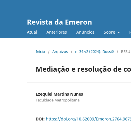
Revista da Emeron
Atual
Anteriores
Anúncios
Sobre
Início
/
Arquivos
/
n. 34.v2 (2024): Dossiê
/
RESUM
Mediação e resolução de con
Ezequiel Martins Nunes
Faculdade Metropolitana
DOI:
https://doi.org/10.62009/Emeron.2764.96