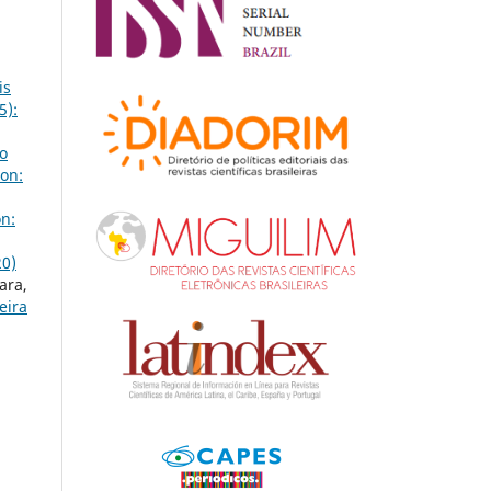
is
5):
o
on:
n:
20)
ara,
eira