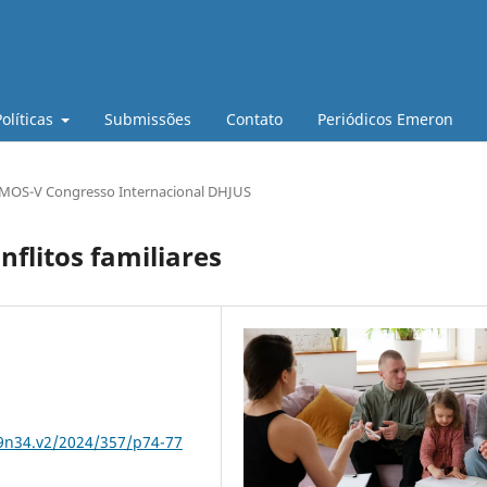
Políticas
Submissões
Contato
Periódicos Emeron
OS-V Congresso Internacional DHJUS
flitos familiares
79n34.v2/2024/357/p74-77