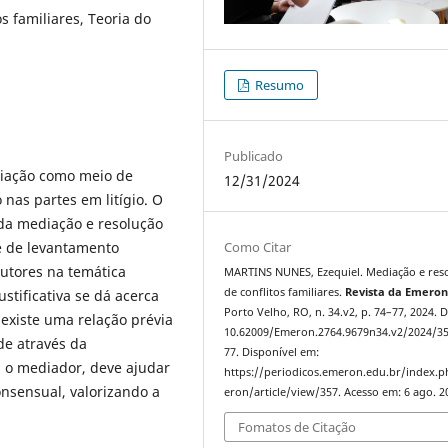
s familiares, Teoria do
Resumo
Publicado
diação como meio de
12/31/2024
 nas partes em litígio. O
o da mediação e resolução
Como Citar
 é de levantamento
utores na temática
MARTINS NUNES, Ezequiel. Mediação e res
de conflitos familiares.
Revista da Emero
ustificativa se dá acerca
Porto Velho, RO, n. 34.v2, p. 74–77, 2024. 
 existe uma relação prévia
10.62009/Emeron.2764.9679n34.v2/2024/3
de através da
77. Disponível em:
, o mediador, deve ajudar
https://periodicos.emeron.edu.br/index.
nsensual, valorizando a
eron/article/view/357. Acesso em: 6 ago. 2
Fomatos de Citação