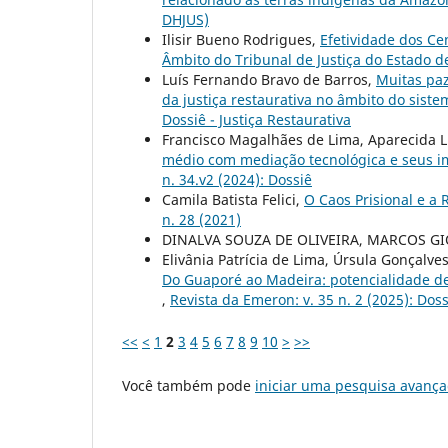
DHJUS)
Ilisir Bueno Rodrigues,
Efetividade dos Ce
Âmbito do Tribunal de Justiça do Estado 
Luís Fernando Bravo de Barros,
Muitas paz
da justiça restaurativa no âmbito do siste
Dossiê - Justiça Restaurativa
Francisco Magalhães de Lima, Aparecida Lu
médio com mediação tecnológica e seus 
n. 34.v2 (2024): Dossiê
Camila Batista Felici,
O Caos Prisional e a
n. 28 (2021)
DINALVA SOUZA DE OLIVEIRA, MARCOS G
Elivânia Patrícia de Lima, Úrsula Gonçalve
Do Guaporé ao Madeira: potencialidade de
,
Revista da Emeron: v. 35 n. 2 (2025): Doss
<<
<
1
2
3
4
5
6
7
8
9
10
>
>>
Você também pode
iniciar uma pesquisa avança