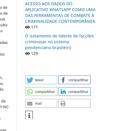
ACESSO AOS DADOS DO
to de
APLICATIVO WHATSAPP COMO UMA
es de
DAS FERRAMENTAS DE COMBATE À
al,
CRIMINALIDADE CONTEMPORÂNEA
culto
171
 o
O isolamento de líderes de facções
criminosas no sistema
iadas
penitenciário brasileiro
129
dos
s
n
,
tweet
compartilhar
ou
ção
compartilhar
compartilhar
o da
mail
BY-NC-
e
ores