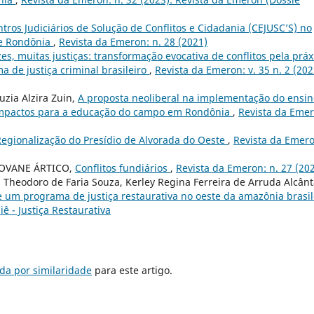
ntros Judiciários de Solução de Conflitos e Cidadania (CEJUSC’S) no
de Rondônia
,
Revista da Emeron: n. 28 (2021)
es, muitas justiças: transformação evocativa de conflitos pela práx
ma de justiça criminal brasileiro
,
Revista da Emeron: v. 35 n. 2 (202
zia Alzira Zuin,
A proposta neoliberal na implementação do ensin
impactos para a educação do campo em Rondônia
,
Revista da Emer
 Regionalização do Presídio de Alvorada do Oeste
,
Revista da Emero
IOVANE ÁRTICO,
Conflitos fundiários
,
Revista da Emeron: n. 27 (20
s Theodoro de Faria Souza, Kerley Regina Ferreira de Arruda Alcânt
 um programa de justiça restaurativa no oeste da amazônia brasil
iê - Justiça Restaurativa
da por similaridade
para este artigo.