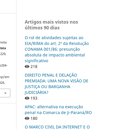
Artigos mais vistos nos
últimos 90 dias
O rol de atividades sujeitas ao
reita
EIA/RIMA do art. 2º da Resolução
ista
CONAMA 001/86: presunção
–229,
absoluta de impacto ambiental
significativo
p204-
218
DIREITO PENAL E DELAÇÃO
php/em
PREMIADA: UMA NOVA VISÃO DE
026.
JUSTIÇA OU BARGANHA
JUDICIÁRIA?
193
APAC: alternativa na execução
penal na Comarca de Ji-Paraná/RO
180
O MARCO CIVIL DA INTERNET E O