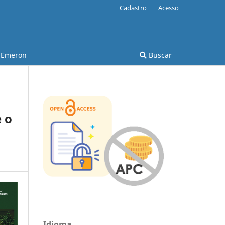
Cadastro
Acesso
Emeron
Buscar
 o
Idioma