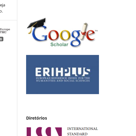
eja
o.
0
Diretórios