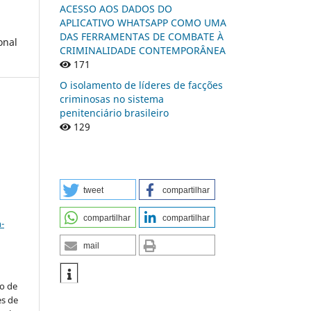
ACESSO AOS DADOS DO
APLICATIVO WHATSAPP COMO UMA
DAS FERRAMENTAS DE COMBATE À
onal
CRIMINALIDADE CONTEMPORÂNEA
171
O isolamento de líderes de facções
criminosas no sistema
penitenciário brasileiro
129
I
tweet
compartilhar
a
compartilhar
compartilhar
-
mail
to de
es de