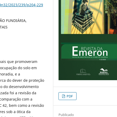
79n32/2023/239/p204-229
ÃO FUNDIÁRIA,
TAIS
cionais que promoveram
a ocupação do solo em
oradia, e a
rca do dever de proteção
pio do desenvolvimento
zada foi a revisão da
PDF
 comparação com a
DC 42, bem como a revisão
res sob a ótica da
Publicado