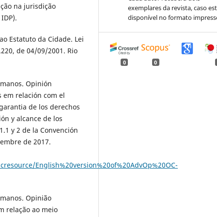
̃o na jurisdição
exemplares da revista, caso est
 IDP).
disponível no formato impress
o Estatuto da Cidade. Lei
.220, de 04/09/2001. Rio
0
0
umanos. Opinión
s em relación com el
garantia de los derechos
ión y alcance de los
 1.1 y 2 de la Convención
iembre de 2017.
ublicresource/English%20version%20of%20AdvOp%20OC-
umanos. Opinião
em relação ao meio