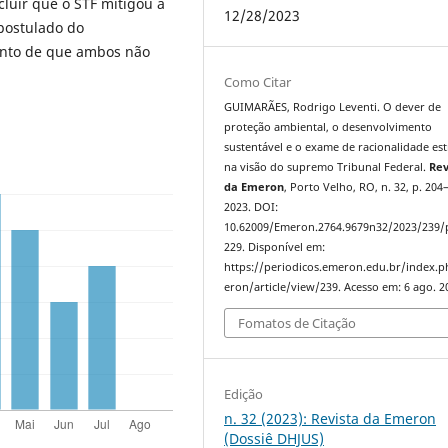
cluir que o STF mitigou a
12/28/2023
 postulado do
ento de que ambos não
Como Citar
GUIMARÃES, Rodrigo Leventi. O dever de
proteção ambiental, o desenvolvimento
sustentável e o exame de racionalidade est
na visão do supremo Tribunal Federal.
Rev
da Emeron
, Porto Velho, RO, n. 32, p. 204
2023. DOI:
10.62009/Emeron.2764.9679n32/2023/239/
229. Disponível em:
https://periodicos.emeron.edu.br/index.
eron/article/view/239. Acesso em: 6 ago. 2
Fomatos de Citação
Edição
n. 32 (2023): Revista da Emeron
(Dossiê DHJUS)