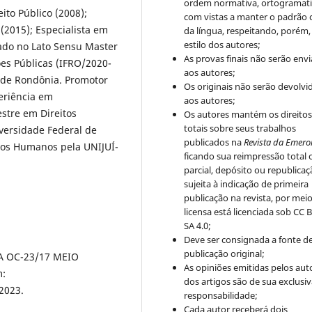
ordem normativa, ortogramatic
ito Público (2008);
com vistas a manter o padrão 
 (2015); Especialista em
da língua, respeitando, porém,
estilo dos autores;
duado no Lato Sensu Master
As provas finais não serão env
ões Públicas (IFRO/2020-
aos autores;
o de Rondônia. Promotor
Os originais não serão devolvi
periência em
aos autores;
estre em Direitos
Os autores mantém os direito
totais sobre seus trabalhos
versidade Federal de
publicados na
Revista da Emero
tos Humanos pela UNIJUÍ-
ficando sua reimpressão total 
parcial, depósito ou republica
sujeita à indicação de primeira
publicação na revista, por mei
licensa está licenciada sob CC 
SA 4.0;
Deve ser consignada a fonte d
publicação original;
A OC-23/17 MEIO
As opiniões emitidas pelos aut
m:
dos artigos são de sua exclusi
 2023.
responsabilidade;
Cada autor receberá dois