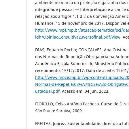
ambiente no marco da proteção e garantia dos di
integridade pessoal — Interpretação e alcance d
relação aos artigos 1.1 d 2 da Convenção Americ
Humanos. 15 de novembro de 2017. Disponível 
http://www.mpf.mp.br/atuacao-tematica/sci/da
idh/OpiniaoConsultiva23versofinal.pdf/view
. Ac
DIAS, Eduardo Rocha; GONÇALVES, Ana Cristina 
das Normas de Repetição Obrigatória na Autono
Acadêmica Escola Superior do Ministério Públic
recebimento: 15/12/2017. Data de aceite: 19/01/
http://www.mpce.mp.br/wp-content/uploads/20
Normas-de-Repeti%C3%A7%C3%A3o-Obrigat%C3
Estadual.pdf
. Acesso em: 04 jun. 2023.
FIORILLO, Celso Antônio Pacheco. Curso de Direi
São Paulo: Saraiva, 2009.
FREITAS, Juarez. Sustentabilidade: direito ao fut