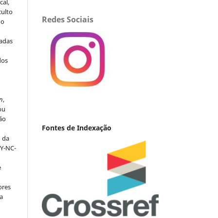
al,
culto
Redes Sociais
 o
iadas
dos
s
n
,
ou
ção
Fontes de Indexação
o da
BY-NC-
e
ores
va