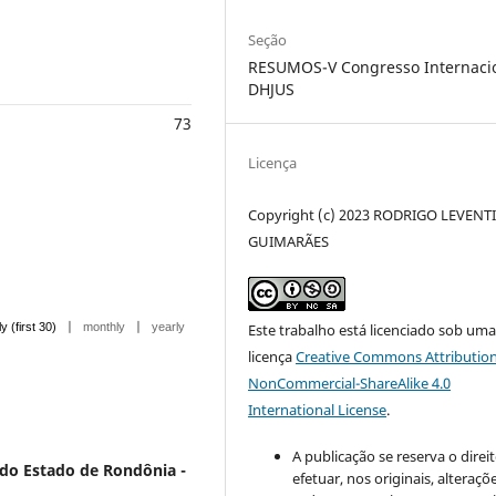
Seção
RESUMOS-V Congresso Internaci
DHJUS
73
Licença
Copyright (c) 2023 RODRIGO LEVENT
GUIMARÃES
|
|
ly (first 30)
monthly
yearly
Este trabalho está licenciado sob um
licença
Creative Commons Attribution
NonCommercial-ShareAlike 4.0
International License
.
A publicação se reserva o direi
 do Estado de Rondônia -
efetuar, nos originais, alteraçõ