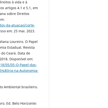
reitos à vida e à
os artigos 4.1 e 5.1, em
ana sobre Direitos
em:
dos-da-atuacao/corte-
esso em: 25 mai. 2023.
Viana Loureiro. O Papel
mia Estadual. Revista
o do Ceará. Data de
2018. Disponível em:
18/05/05-O-Papel-das-
%B3ria-na-Autonomia-
to Ambiental brasileiro.
uro. Ed. Belo Horizonte: