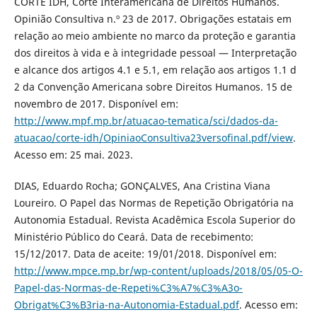
CORTE IDH, Corte Interamericana de Direitos Humanos.
Opinião Consultiva n.º 23 de 2017. Obrigações estatais em
relação ao meio ambiente no marco da proteção e garantia
dos direitos à vida e à integridade pessoal — Interpretação
e alcance dos artigos 4.1 e 5.1, em relação aos artigos 1.1 d
2 da Convenção Americana sobre Direitos Humanos. 15 de
novembro de 2017. Disponível em:
http://www.mpf.mp.br/atuacao-tematica/sci/dados-da-
atuacao/corte-idh/OpiniaoConsultiva23versofinal.pdf/view
.
Acesso em: 25 mai. 2023.
DIAS, Eduardo Rocha; GONÇALVES, Ana Cristina Viana
Loureiro. O Papel das Normas de Repetição Obrigatória na
Autonomia Estadual. Revista Acadêmica Escola Superior do
Ministério Público do Ceará. Data de recebimento:
15/12/2017. Data de aceite: 19/01/2018. Disponível em:
http://www.mpce.mp.br/wp-content/uploads/2018/05/05-O-
Papel-das-Normas-de-Repeti%C3%A7%C3%A3o-
Obrigat%C3%B3ria-na-Autonomia-Estadual.pdf
. Acesso em: