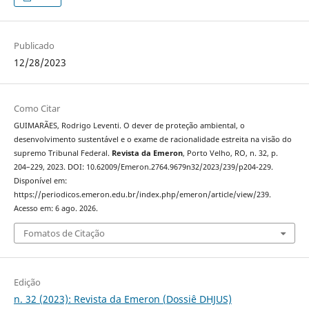
Publicado
12/28/2023
Como Citar
GUIMARÃES, Rodrigo Leventi. O dever de proteção ambiental, o
desenvolvimento sustentável e o exame de racionalidade estreita na visão do
supremo Tribunal Federal.
Revista da Emeron
, Porto Velho, RO, n. 32, p.
204–229, 2023. DOI: 10.62009/Emeron.2764.9679n32/2023/239/p204-229.
Disponível em:
https://periodicos.emeron.edu.br/index.php/emeron/article/view/239.
Acesso em: 6 ago. 2026.
Fomatos de Citação
Edição
n. 32 (2023): Revista da Emeron (Dossiê DHJUS)