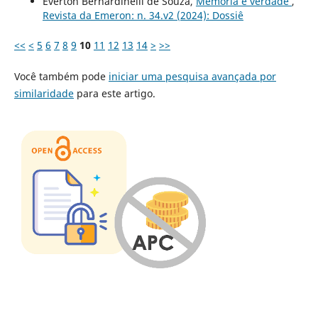
Everton Bernardinelli de Souza,
Memória e verdade
,
Revista da Emeron: n. 34.v2 (2024): Dossiê
<<
<
5
6
7
8
9
10
11
12
13
14
>
>>
Você também pode
iniciar uma pesquisa avançada por
similaridade
para este artigo.