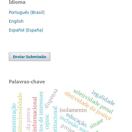
Idioma
Português (Brasil)
English
Español (España)
Enviar Submissão
Palavras-chave
seletividade penal
dispensa
legalidade
efetividade da justiça
conflitos de interesses
constitucionalidade.
estratégia informacional
administração
isolamento
Ônus da prova
educação.
inclusão social
cejusc
sinase