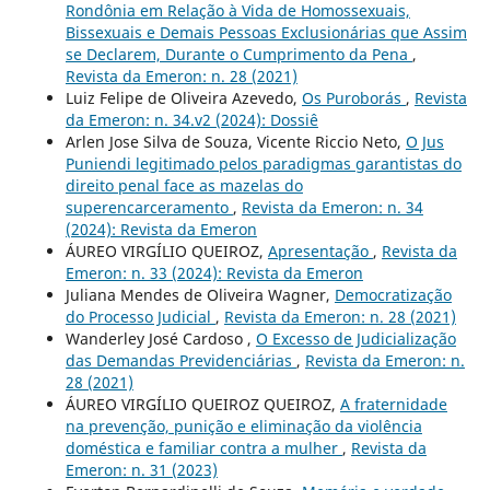
Rondônia em Relação à Vida de Homossexuais,
Bissexuais e Demais Pessoas Exclusionárias que Assim
se Declarem, Durante o Cumprimento da Pena
,
Revista da Emeron: n. 28 (2021)
Luiz Felipe de Oliveira Azevedo,
Os Puroborás
,
Revista
da Emeron: n. 34.v2 (2024): Dossiê
Arlen Jose Silva de Souza, Vicente Riccio Neto,
O Jus
Puniendi legitimado pelos paradigmas garantistas do
direito penal face as mazelas do
superencarceramento
,
Revista da Emeron: n. 34
(2024): Revista da Emeron
ÁUREO VIRGÍLIO QUEIROZ,
Apresentação
,
Revista da
Emeron: n. 33 (2024): Revista da Emeron
Juliana Mendes de Oliveira Wagner,
Democratização
do Processo Judicial
,
Revista da Emeron: n. 28 (2021)
Wanderley José Cardoso ,
O Excesso de Judicialização
das Demandas Previdenciárias
,
Revista da Emeron: n.
28 (2021)
ÁUREO VIRGÍLIO QUEIROZ QUEIROZ,
A fraternidade
na prevenção, punição e eliminação da violência
doméstica e familiar contra a mulher
,
Revista da
Emeron: n. 31 (2023)