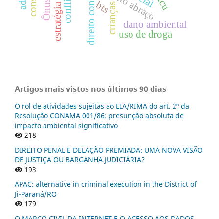
direito constitucional
projeto abraço
tcu
bts
crianças
dano ambiental
uso de droga
Artigos mais vistos nos últimos 90 dias
O rol de atividades sujeitas ao EIA/RIMA do art. 2º da
Resolução CONAMA 001/86: presunção absoluta de
impacto ambiental significativo
218
DIREITO PENAL E DELAÇÃO PREMIADA: UMA NOVA VISÃO
DE JUSTIÇA OU BARGANHA JUDICIÁRIA?
193
APAC: alternative in criminal execution in the District of
Ji-Paraná/RO
179
O MARCO CIVIL DA INTERNET E O ACESSO AOS DADOS