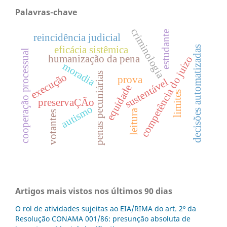
Palavras-chave
criminologia
estudante
reincidência judicial
eficácia sistêmica
decisões automatizadas
cooperação processual
humanização da pena
competência do juízo
moradia
penas pecuniárias
execução
prova
sustentável
equidade
limites
preservaÇÃo
autismo
leitura
votantes
Artigos mais vistos nos últimos 90 dias
O rol de atividades sujeitas ao EIA/RIMA do art. 2º da
Resolução CONAMA 001/86: presunção absoluta de