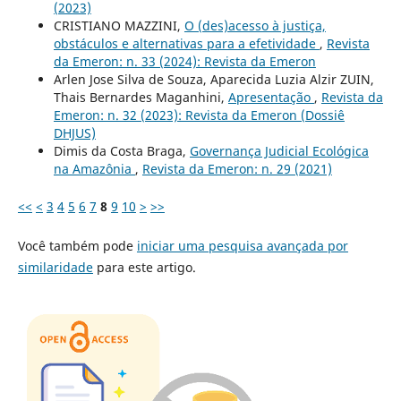
(2023)
CRISTIANO MAZZINI,
O (des)acesso à justiça,
obstáculos e alternativas para a efetividade
,
Revista
da Emeron: n. 33 (2024): Revista da Emeron
Arlen Jose Silva de Souza, Aparecida Luzia Alzir ZUIN,
Thais Bernardes Maganhini,
Apresentação
,
Revista da
Emeron: n. 32 (2023): Revista da Emeron (Dossiê
DHJUS)
Dimis da Costa Braga,
Governança Judicial Ecológica
na Amazônia
,
Revista da Emeron: n. 29 (2021)
<<
<
3
4
5
6
7
8
9
10
>
>>
Você também pode
iniciar uma pesquisa avançada por
similaridade
para este artigo.