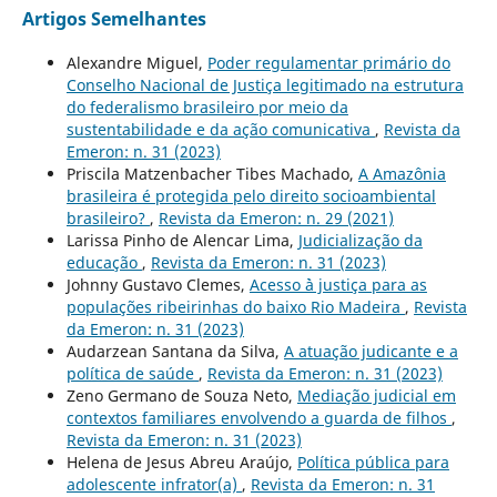
Artigos Semelhantes
Alexandre Miguel,
Poder regulamentar primário do
Conselho Nacional de Justiça legitimado na estrutura
do federalismo brasileiro por meio da
sustentabilidade e da ação comunicativa
,
Revista da
Emeron: n. 31 (2023)
Priscila Matzenbacher Tibes Machado,
A Amazônia
brasileira é protegida pelo direito socioambiental
brasileiro?
,
Revista da Emeron: n. 29 (2021)
Larissa Pinho de Alencar Lima,
Judicialização da
educação
,
Revista da Emeron: n. 31 (2023)
Johnny Gustavo Clemes,
Acesso `à justiça para as
populações ribeirinhas do baixo Rio Madeira
,
Revista
da Emeron: n. 31 (2023)
Audarzean Santana da Silva,
A atuação judicante e a
política de saúde
,
Revista da Emeron: n. 31 (2023)
Zeno Germano de Souza Neto,
Mediação judicial em
contextos familiares envolvendo a guarda de filhos
,
Revista da Emeron: n. 31 (2023)
Helena de Jesus Abreu Araújo,
Política pública para
adolescente infrator(a)
,
Revista da Emeron: n. 31