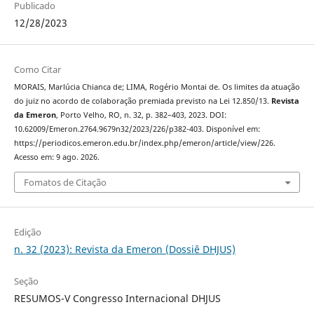
Publicado
12/28/2023
Como Citar
MORAIS, Marlúcia Chianca de; LIMA, Rogério Montai de. Os limites da atuação
do juiz no acordo de colaboração premiada previsto na Lei 12.850/13.
Revista
da Emeron
, Porto Velho, RO, n. 32, p. 382–403, 2023. DOI:
10.62009/Emeron.2764.9679n32/2023/226/p382-403. Disponível em:
https://periodicos.emeron.edu.br/index.php/emeron/article/view/226.
Acesso em: 9 ago. 2026.
Fomatos de Citação
Edição
n. 32 (2023): Revista da Emeron (Dossiê DHJUS)
Seção
RESUMOS-V Congresso Internacional DHJUS