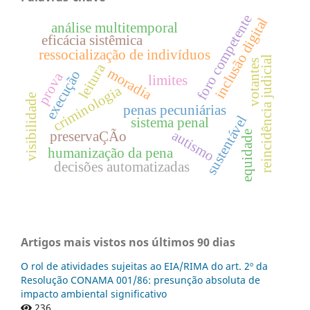
foro competente
inclusão digital
análise multitemporal
eficácia sistêmica
ressocialização de indivíduos
reincidência judicial
votantes
leitura
moradia
execução
prova
limites
criminologia
visibilidade
penas pecuniárias
sustentável
sistema penal
autismo
preservaÇÃo
equidade
humanização da pena
decisões automatizadas
Artigos mais vistos nos últimos 90 dias
O rol de atividades sujeitas ao EIA/RIMA do art. 2º da
Resolução CONAMA 001/86: presunção absoluta de
impacto ambiental significativo
236