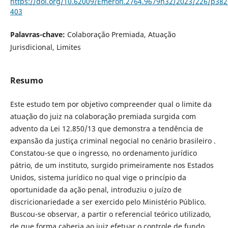
https://doi.org/10.62009/Emeron.2764.9679n32/2023/226/p382
403
Palavras-chave:
Colaboração Premiada, Atuação
Jurisdicional, Limites
Resumo
Este estudo tem por objetivo compreender qual o limite da
atuação do juiz na colaboração premiada surgida com
advento da Lei 12.850/13 que demonstra a tendência de
expansão da justiça criminal negocial no cenário brasileiro .
Constatou-se que o ingresso, no ordenamento jurídico
pátrio, de um instituto, surgido primeiramente nos Estados
Unidos, sistema jurídico no qual vige o princípio da
oportunidade da ação penal, introduziu o juízo de
discricionariedade a ser exercido pelo Ministério Público.
Buscou-se observar, a partir o referencial teórico utilizado,
de que forma caberia ao juiz efetuar o controle de fundo