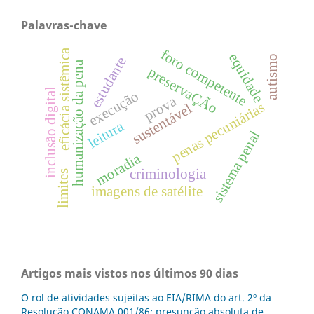
Palavras-chave
foro competente
eficácia sistêmica
equidade
autismo
estudante
humanização da pena
preservaÇÃo
inclusão digital
execução
prova
penas pecuniárias
sustentável
leitura
sistema penal
moradia
criminologia
limites
imagens de satélite
Artigos mais vistos nos últimos 90 dias
O rol de atividades sujeitas ao EIA/RIMA do art. 2º da
Resolução CONAMA 001/86: presunção absoluta de