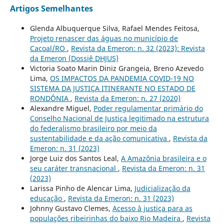
Artigos Semelhantes
Glenda Albuquerque Silva, Rafael Mendes Feitosa,
Projeto renascer das águas no município de
Cacoal/RO
,
Revista da Emeron: n. 32 (2023): Revista
da Emeron (Dossiê DHJUS)
Victoria Soato Marin Diniz Grangeia, Breno Azevedo
Lima,
OS IMPACTOS DA PANDEMIA COVID-19 NO
SISTEMA DA JUSTIÇA ITINERANTE NO ESTADO DE
RONDÔNIA
,
Revista da Emeron: n. 27 (2020)
Alexandre Miguel,
Poder regulamentar primário do
Conselho Nacional de Justiça legitimado na estrutura
do federalismo brasileiro por meio da
sustentabilidade e da ação comunicativa
,
Revista da
Emeron: n. 31 (2023)
Jorge Luiz dos Santos Leal,
A Amazônia brasileira e o
seu caráter transnacional
,
Revista da Emeron: n. 31
(2023)
Larissa Pinho de Alencar Lima,
Judicialização da
educação
,
Revista da Emeron: n. 31 (2023)
Johnny Gustavo Clemes,
Acesso `à justiça para as
populações ribeirinhas do baixo Rio Madeira
,
Revista