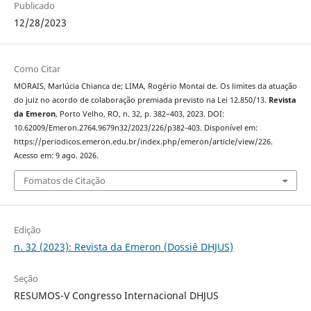
Publicado
12/28/2023
Como Citar
MORAIS, Marlúcia Chianca de; LIMA, Rogério Montai de. Os limites da atuação
do juiz no acordo de colaboração premiada previsto na Lei 12.850/13.
Revista
da Emeron
, Porto Velho, RO, n. 32, p. 382–403, 2023. DOI:
10.62009/Emeron.2764.9679n32/2023/226/p382-403. Disponível em:
https://periodicos.emeron.edu.br/index.php/emeron/article/view/226.
Acesso em: 9 ago. 2026.
Fomatos de Citação
Edição
n. 32 (2023): Revista da Emeron (Dossiê DHJUS)
Seção
RESUMOS-V Congresso Internacional DHJUS