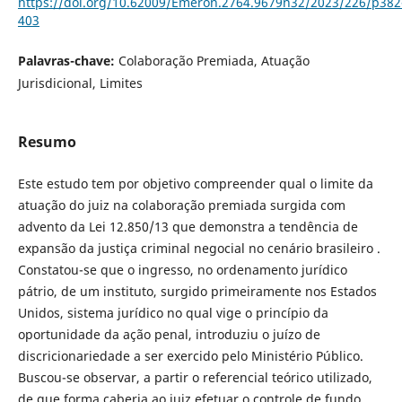
https://doi.org/10.62009/Emeron.2764.9679n32/2023/226/p382
403
Palavras-chave:
Colaboração Premiada, Atuação
Jurisdicional, Limites
Resumo
Este estudo tem por objetivo compreender qual o limite da
atuação do juiz na colaboração premiada surgida com
advento da Lei 12.850/13 que demonstra a tendência de
expansão da justiça criminal negocial no cenário brasileiro .
Constatou-se que o ingresso, no ordenamento jurídico
pátrio, de um instituto, surgido primeiramente nos Estados
Unidos, sistema jurídico no qual vige o princípio da
oportunidade da ação penal, introduziu o juízo de
discricionariedade a ser exercido pelo Ministério Público.
Buscou-se observar, a partir o referencial teórico utilizado,
de que forma caberia ao juiz efetuar o controle de fundo