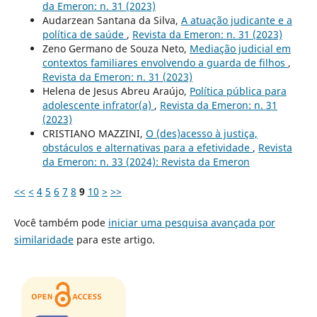
da Emeron: n. 31 (2023)
Audarzean Santana da Silva,
A atuação judicante e a
política de saúde
,
Revista da Emeron: n. 31 (2023)
Zeno Germano de Souza Neto,
Mediação judicial em
contextos familiares envolvendo a guarda de filhos
,
Revista da Emeron: n. 31 (2023)
Helena de Jesus Abreu Araújo,
Política pública para
adolescente infrator(a)
,
Revista da Emeron: n. 31
(2023)
CRISTIANO MAZZINI,
O (des)acesso à justiça,
obstáculos e alternativas para a efetividade
,
Revista
da Emeron: n. 33 (2024): Revista da Emeron
<<
<
4
5
6
7
8
9
10
>
>>
Você também pode
iniciar uma pesquisa avançada por
similaridade
para este artigo.