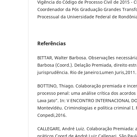
Vigência do Código de Processo Civil de 2015 - 
Coordenador da Pós Graduação Grandes Transfo
Processual da Universidade Federal de Rondônia
Referências
BITTAR, Walter Barbosa. Observações necessárias
Barbosa (Coord.). Delação Premiada, direito estr
jurisprudência. Rio de Janeiro:Lumen Juris,2011.
BOTTINO, Thiago. Colaboração premiada e incen
processo penal: uma análise crítica dos acordo
Lava Jato”. In: V ENCONTRO INTERNACIONAL D
Montevídéu. Criminologias e política criminal I. 
Conpedi,2016.
CALLEGARI, André Luiz. Colaboração Premiada: a
práticos.Coord.de André Luiz Callegari. São Paul