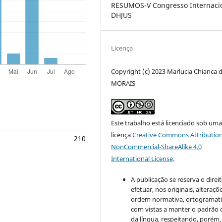
RESUMOS-V Congresso Internaci
DHJUS
Licença
Copyright (c) 2023 Marlucia Chianca 
MORAIS
Este trabalho está licenciado sob um
licença
Creative Commons Attribution
210
NonCommercial-ShareAlike 4.0
International License
.
A publicação se reserva o direi
efetuar, nos originais, alteraçõ
ordem normativa, ortogramatic
com vistas a manter o padrão 
da língua, respeitando, porém,