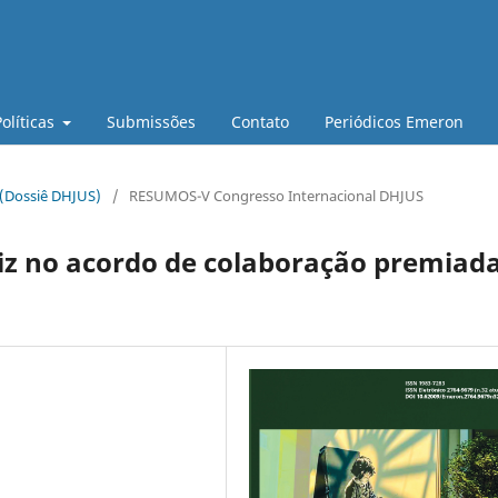
Políticas
Submissões
Contato
Periódicos Emeron
 (Dossiê DHJUS)
/
RESUMOS-V Congresso Internacional DHJUS
uiz no acordo de colaboração premiad