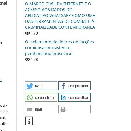
onal
O MARCO CIVIL DA INTERNET E O
ACESSO AOS DADOS DO
APLICATIVO WHATSAPP COMO UMA
DAS FERRAMENTAS DE COMBATE À
CRIMINALIDADE CONTEMPORÂNEA
170
O isolamento de líderes de facções
de
criminosas no sistema
penitenciário brasileiro
128
a
-
tweet
compartilhar
compartilhar
compartilhar
to de
mail
es de
al,
culto
 o