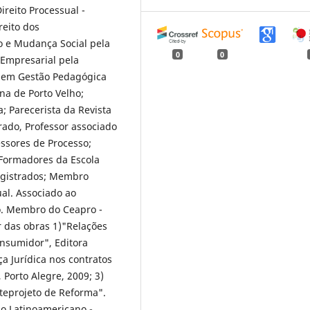
eito Processual -
eito dos
 e Mudança Social pela
0
0
 Empresarial pela
a em Gestão Pedagógica
na de Porto Velho;
; Parecerista da Revista
rado, Professor associado
ssores de Processo;
Formadores da Escola
agistrados; Membro
ual. Associado ao
o. Membro do Ceapro -
 das obras 1)"Relações
onsumidor", Editora
a Jurídica nos contratos
 Porto Alegre, 2009; 3)
teprojeto de Reforma".
ho Latinoamericano -