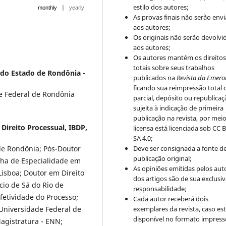
estilo dos autores;
|
monthly
yearly
As provas finais não serão env
aos autores;
Os originais não serão devolvi
aos autores;
Os autores mantém os direito
totais sobre seus trabalhos
 do Estado de Rondônia -
publicados na
Revista da Emero
ficando sua reimpressão total 
e Federal de Rondônia
parcial, depósito ou republica
sujeita à indicação de primeira
publicação na revista, por mei
e Direito Processual, IBDP,
licensa está licenciada sob CC 
SA 4.0;
 de Rondônia; Pós-Doutor
Deve ser consignada a fonte d
publicação original;
inha de Especialidade em
As opiniões emitidas pelos aut
 Lisboa; Doutor em Direito
dos artigos são de sua exclusi
cio de Sá do Rio de
responsabilidade;
Efetividade do Processo;
Cada autor receberá dois
 Universidade Federal de
exemplares da revista, caso est
disponível no formato impress
agistratura - ENN;