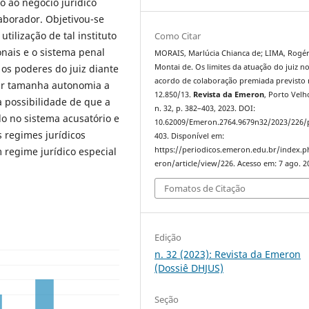
o ao negócio jurídico
laborador. Objetivou-se
tilização de tal instituto
Como Citar
onais e o sistema penal
MORAIS, Marlúcia Chianca de; LIMA, Rogér
 os poderes do juiz diante
Montai de. Os limites da atuação do juiz n
acordo de colaboração premiada previsto 
rir tamanha autonomia a
12.850/13.
Revista da Emeron
, Porto Velh
 possibilidade de que a
n. 32, p. 382–403, 2023. DOI:
o no sistema acusatório e
10.62009/Emeron.2764.9679n32/2023/226/
s regimes jurídicos
403. Disponível em:
regime jurídico especial
https://periodicos.emeron.edu.br/index.
eron/article/view/226. Acesso em: 7 ago. 2
Fomatos de Citação
Edição
n. 32 (2023): Revista da Emeron
(Dossiê DHJUS)
Seção