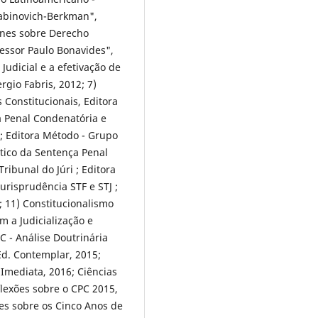
Rabinovich-Berkman",
ones sobre Derecho
essor Paulo Bonavides",
Judicial e a efetivação de
rgio Fabris, 2012; 7)
 Constitucionais, Editora
ça Penal Condenatória e
 ; Editora Método - Grupo
ático da Sentença Penal
ibunal do Júri ; Editora
risprudência STF e STJ ;
; 11) Constitucionalismo
 a Judicialização e
C - Análise Doutrinária
 Ed. Contemplar, 2015;
 Imediata, 2016; Ciências
flexões sobre o CPC 2015,
ões sobre os Cinco Anos de