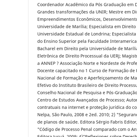
Coordenador Acadêmico da Pós Graduação em Dir
Grandes transformações da UNIR; Mestre em Dir
Empreendimentos Econômicos, Desenvolvimento
Universidade de Marília; Especialista em Direito
Universidade Estadual de Londrina; Especialist
do Ensino Superior pela Faculdade Interamerica
Bacharel em Direito pela Universidade de Marília
Eletrônica de Direito Processual da UERJ; Magist
a ANNEP ? Associação Norte e Nordeste de Profe
Docente capacitado no 1 Curso de Formação de 
Nacional de Formação e Aperfeiçoamento de M
Efetivo do Instituto Brasileiro de Direito Process
Conselho Nacional de Pesquisa e Pós-Graduaçã
Centro de Estudos Avançados de Processo; Autor
contratuais na internet e proteção jurídica do c
Nelpa, São Paulo, 2008 e 2ed. 2010; 2) "Seguranç
de planos de saúde. Editora Sérgio Fabris Editor,
"Código de Processo Penal comparado com o An
Editora Juruá, 2009; 4)"Reflexiones sobre Derec