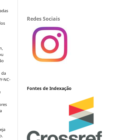
iadas
Redes Sociais
dos
s
n
,
ou
ção
o da
BY-NC-
Fontes de Indexação
e
ores
va
eja
o.