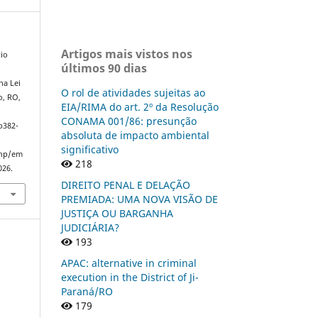
Artigos mais vistos nos
io
últimos 90 dias
o
na Lei
O rol de atividades sujeitas ao
o, RO,
EIA/RIMA do art. 2º da Resolução
CONAMA 001/86: presunção
p382-
absoluta de impacto ambiental
significativo
php/em
218
026.
DIREITO PENAL E DELAÇÃO
PREMIADA: UMA NOVA VISÃO DE
JUSTIÇA OU BARGANHA
JUDICIÁRIA?
193
APAC: alternative in criminal
execution in the District of Ji-
Paraná/RO
179