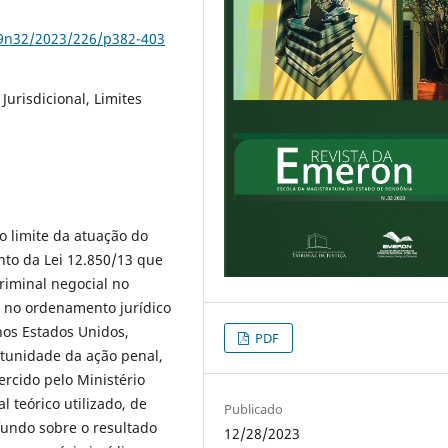
79n32/2023/226/p382-403
urisdicional, Limites
o limite da atuação do
to da Lei 12.850/13 que
riminal negocial no
o, no ordenamento jurídico
nos Estados Unidos,
PDF
rtunidade da ação penal,
ercido pelo Ministério
l teórico utilizado, de
Publicado
 fundo sobre o resultado
12/28/2023