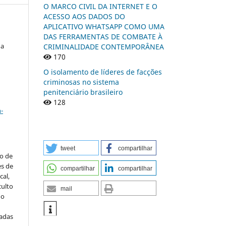
O MARCO CIVIL DA INTERNET E O
ACESSO AOS DADOS DO
APLICATIVO WHATSAPP COMO UMA
DAS FERRAMENTAS DE COMBATE À
da
CRIMINALIDADE CONTEMPORÂNEA
170
O isolamento de líderes de facções
criminosas no sistema
penitenciário brasileiro
a
128
-
tweet
compartilhar
to de
es de
compartilhar
compartilhar
al,
culto
mail
 o
iadas