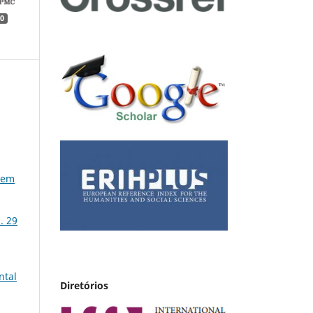
0
 em
. 29
ntal
Diretórios