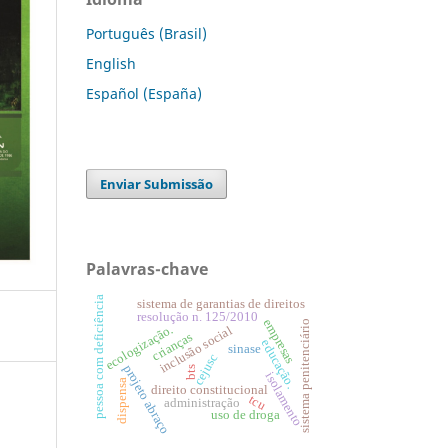
Português (Brasil)
English
Español (España)
Enviar Submissão
Palavras-chave
pessoa com deficiência
sistema de garantias de direitos
resolução n. 125/2010
empresas
sistema penitenciário
ecologização.
inclusão social
crianças
educação.
sinase
cejusc
projeto abraço
bts
isolamento
dispensa
direito constitucional
tcu
administração
uso de droga