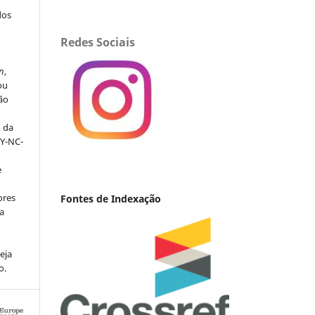
dos
Redes Sociais
s
n
,
ou
ção
o da
BY-NC-
e
ores
Fontes de Indexação
va
eja
o.