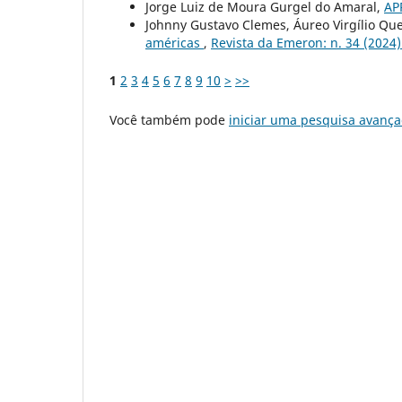
Jorge Luiz de Moura Gurgel do Amaral,
AP
Johnny Gustavo Clemes, Áureo Virgílio Qu
américas
,
Revista da Emeron: n. 34 (2024
1
2
3
4
5
6
7
8
9
10
>
>>
Você também pode
iniciar uma pesquisa avança