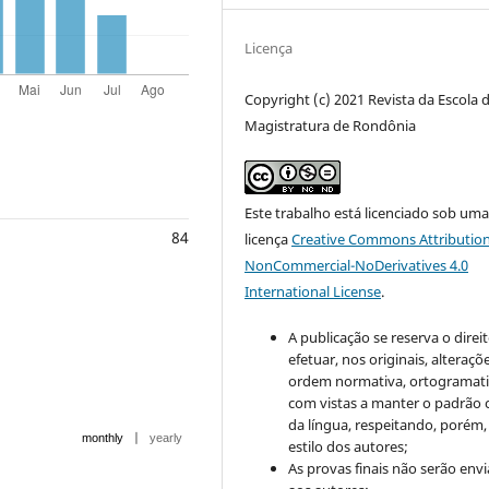
Licença
Copyright (c) 2021 Revista da Escola 
Magistratura de Rondônia
Este trabalho está licenciado sob um
84
licença
Creative Commons Attribution
NonCommercial-NoDerivatives 4.0
International License
.
A publicação se reserva o direi
efetuar, nos originais, alteraçõ
ordem normativa, ortogramatic
com vistas a manter o padrão 
da língua, respeitando, porém,
|
monthly
yearly
estilo dos autores;
As provas finais não serão env