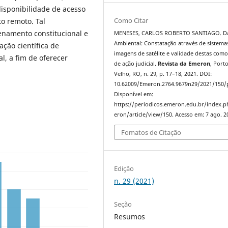
disponibilidade de acesso
Como Citar
o remoto. Tal
namento constitucional e
MENESES, CARLOS ROBERTO SANTIAGO. D
Ambiental: Constatação através de sistema
uação científica de
imagens de satélite e validade destas com
l, a fim de oferecer
de ação judicial.
Revista da Emeron
, Port
Velho, RO, n. 29, p. 17–18, 2021. DOI:
10.62009/Emeron.2764.9679n29/2021/150/
Disponível em:
https://periodicos.emeron.edu.br/index.
eron/article/view/150. Acesso em: 7 ago. 2
Fomatos de Citação
Edição
n. 29 (2021)
Seção
Resumos