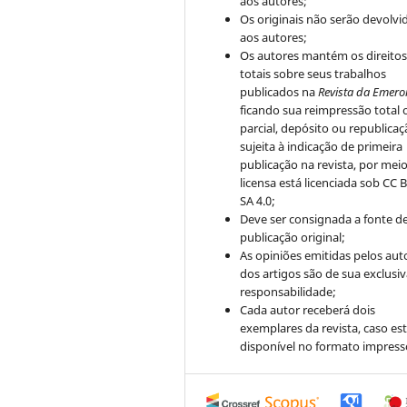
aos autores;
Os originais não serão devolvi
aos autores;
Os autores mantém os direito
totais sobre seus trabalhos
publicados na
Revista da Emero
ficando sua reimpressão total 
parcial, depósito ou republica
sujeita à indicação de primeira
publicação na revista, por mei
licensa está licenciada sob CC 
SA 4.0;
Deve ser consignada a fonte d
publicação original;
As opiniões emitidas pelos aut
dos artigos são de sua exclusi
responsabilidade;
Cada autor receberá dois
exemplares da revista, caso est
disponível no formato impress