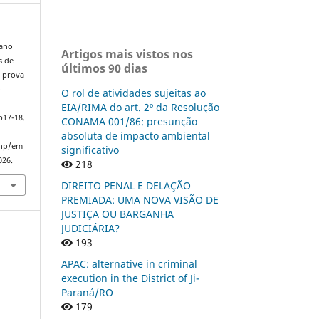
ano
Artigos mais vistos nos
s de
últimos 90 dias
o prova
o
O rol de atividades sujeitas ao
EIA/RIMA do art. 2º da Resolução
p17-18.
CONAMA 001/86: presunção
absoluta de impacto ambiental
php/em
significativo
026.
218
DIREITO PENAL E DELAÇÃO
PREMIADA: UMA NOVA VISÃO DE
JUSTIÇA OU BARGANHA
JUDICIÁRIA?
193
APAC: alternative in criminal
execution in the District of Ji-
Paraná/RO
179