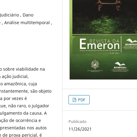
udiciário , Dano
 , Análise multitemporal ,
o sobre viabilidade na
ação judicial,
ão amazônica, cuja
onstantemente, são objeto
a por vezes é
PDF
e, não raro, o julgador
 julgamento da causa. A
ação de ocorrência e
Publicado
apresentadas nos autos
11/26/2021
e de prova pericial, é