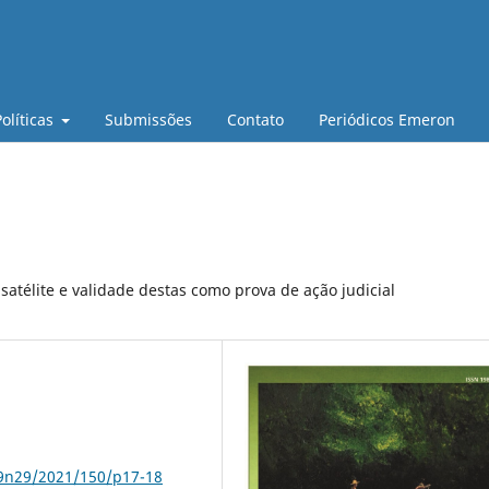
Políticas
Submissões
Contato
Periódicos Emeron
atélite e validade destas como prova de ação judicial
79n29/2021/150/p17-18