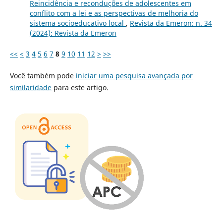
Reincidência e reconduções de adolescentes em
conflito com a lei e as perspectivas de melhoria do
sistema socioeducativo local
,
Revista da Emeron: n. 34
(2024): Revista da Emeron
<<
<
3
4
5
6
7
8
9
10
11
12
>
>>
Você também pode
iniciar uma pesquisa avançada por
similaridade
para este artigo.