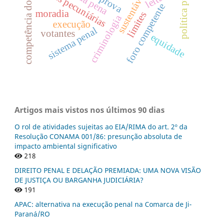
política pública
competência do juízo
penas pecuniárias
sustentável
prova
foro competente
moradia
limites
criminologia
execução
sistema penal
votantes
equidade
Artigos mais vistos nos últimos 90 dias
O rol de atividades sujeitas ao EIA/RIMA do art. 2º da
Resolução CONAMA 001/86: presunção absoluta de
impacto ambiental significativo
218
DIREITO PENAL E DELAÇÃO PREMIADA: UMA NOVA VISÃO
DE JUSTIÇA OU BARGANHA JUDICIÁRIA?
191
APAC: alternativa na execução penal na Comarca de Ji-
Paraná/RO