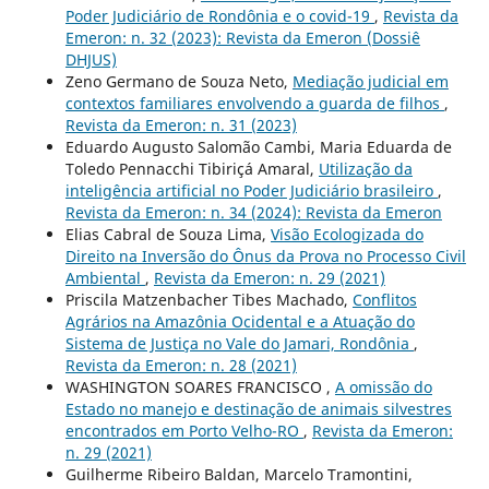
Poder Judiciário de Rondônia e o covid-19
,
Revista da
Emeron: n. 32 (2023): Revista da Emeron (Dossiê
DHJUS)
Zeno Germano de Souza Neto,
Mediação judicial em
contextos familiares envolvendo a guarda de filhos
,
Revista da Emeron: n. 31 (2023)
Eduardo Augusto Salomão Cambi, Maria Eduarda de
Toledo Pennacchi Tibiriçá Amaral,
Utilização da
inteligência artificial no Poder Judiciário brasileiro
,
Revista da Emeron: n. 34 (2024): Revista da Emeron
Elias Cabral de Souza Lima,
Visão Ecologizada do
Direito na Inversão do Ônus da Prova no Processo Civil
Ambiental
,
Revista da Emeron: n. 29 (2021)
Priscila Matzenbacher Tibes Machado,
Conflitos
Agrários na Amazônia Ocidental e a Atuação do
Sistema de Justiça no Vale do Jamari, Rondônia
,
Revista da Emeron: n. 28 (2021)
WASHINGTON SOARES FRANCISCO ,
A omissão do
Estado no manejo e destinação de animais silvestres
encontrados em Porto Velho-RO
,
Revista da Emeron:
n. 29 (2021)
Guilherme Ribeiro Baldan, Marcelo Tramontini,