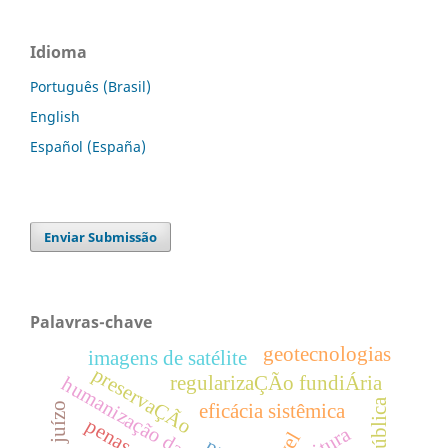
Idioma
Português (Brasil)
English
Español (España)
Enviar Submissão
Palavras-chave
geotecnologias
imagens de satélite
preservaÇÃo
regularizaÇÃo fundiÁria
humanização da pena
eficácia sistêmica
leitura