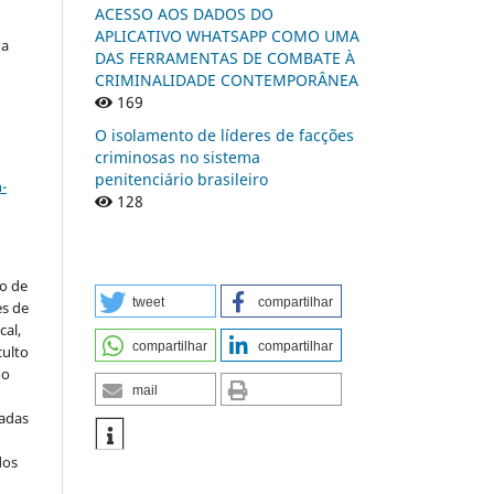
ACESSO AOS DADOS DO
APLICATIVO WHATSAPP COMO UMA
da
DAS FERRAMENTAS DE COMBATE À
CRIMINALIDADE CONTEMPORÂNEA
169
O isolamento de líderes de facções
criminosas no sistema
a
penitenciário brasileiro
-
128
to de
tweet
compartilhar
es de
al,
compartilhar
compartilhar
culto
 o
mail
iadas
dos