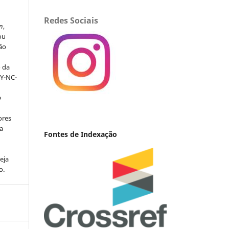
s
Redes Sociais
n
,
ou
ção
o da
BY-NC-
e
ores
va
Fontes de Indexação
eja
o.