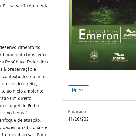
o. Preservação Ambiental.
o desenvolvimento do
ordenamento brasileiro,
da República Federativa
os à preservação e
 contextualizar a linha
eresse do direito,
PDF
eito ao meio ambiente
rado um direito
ão o papel do Poder
Publicado
cas voltadas à
11/26/2021
enfoque de atuação,
idades jurisdicionais e
frentes diversas. Para