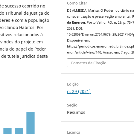
Como Citar
 de sucesso ocorrido no
DE ALMEIDA, Marisa. O Poder Judiciário n
o Tribunal de Justiça do
conscientização e preservação ambiental.
R
deres e com a população
da Emeron
, Porto Velho, RO, n. 29, p. 75–
eciclando Hábitos. Por
2021. DOI:
sitivos relacionados à
10.62009/Emeron.2764.9679n29/2021/140/
Disponível em:
dvindos do projeto em
https://periodicos.emeron.edu.br/index.
ncia do papel do Poder
eron/article/view/140. Acesso em: 7 ago. 2
 de tutela jurídica deste
Fomatos de Citação
Edição
n. 29 (2021)
Seção
Resumos
Licença