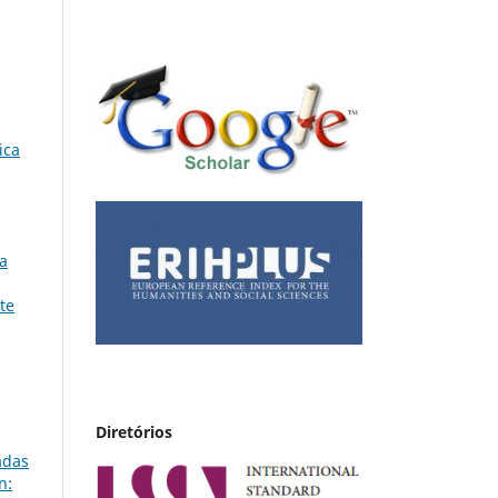
ica
a
te
Diretórios
adas
n: