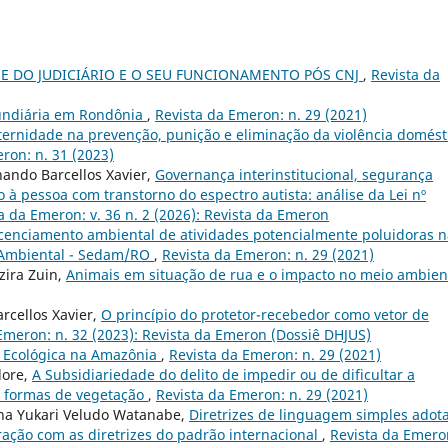
SE DO JUDICIÁRIO E O SEU FUNCIONAMENTO PÓS CNJ
,
Revista da
undiária em Rondônia
,
Revista da Emeron: n. 29 (2021)
ternidade na prevenção, punição e eliminação da violência domést
ron: n. 31 (2023)
nando Barcellos Xavier,
Governança interinstitucional, segurança
ão à pessoa com transtorno do espectro autista: análise da Lei nº
a da Emeron: v. 36 n. 2 (2026): Revista da Emeron
cenciamento ambiental de atividades potencialmente poluidoras n
 Ambiental - Sedam/RO
,
Revista da Emeron: n. 29 (2021)
zira Zuin,
Animais em situação de rua e o impacto no meio ambien
rcellos Xavier,
O princípio do protetor-recebedor como vetor de
Emeron: n. 32 (2023): Revista da Emeron (Dossiê DHJUS)
l Ecológica na Amazônia
,
Revista da Emeron: n. 29 (2021)
dore,
A Subsidiariedade do delito de impedir ou de dificultar a
s formas de vegetação
,
Revista da Emeron: n. 29 (2021)
na Yukari Veludo Watanabe,
Diretrizes de linguagem simples adot
ração com as diretrizes do padrão internacional
,
Revista da Emero