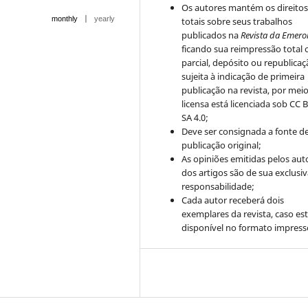
Os autores mantém os direito
|
monthly
yearly
totais sobre seus trabalhos
publicados na
Revista da Emero
ficando sua reimpressão total 
parcial, depósito ou republica
sujeita à indicação de primeira
publicação na revista, por mei
licensa está licenciada sob CC 
SA 4.0;
Deve ser consignada a fonte d
publicação original;
As opiniões emitidas pelos aut
dos artigos são de sua exclusi
responsabilidade;
Cada autor receberá dois
exemplares da revista, caso est
disponível no formato impress