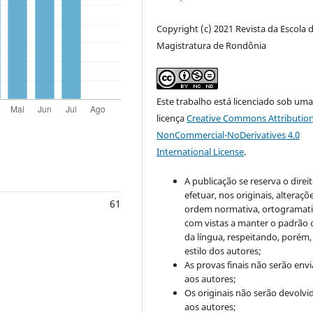
Copyright (c) 2021 Revista da Escola 
Magistratura de Rondônia
Este trabalho está licenciado sob um
licença
Creative Commons Attribution
NonCommercial-NoDerivatives 4.0
International License
.
A publicação se reserva o direi
efetuar, nos originais, alteraçõ
61
ordem normativa, ortogramatic
com vistas a manter o padrão 
da língua, respeitando, porém,
estilo dos autores;
As provas finais não serão env
aos autores;
Os originais não serão devolvi
aos autores;