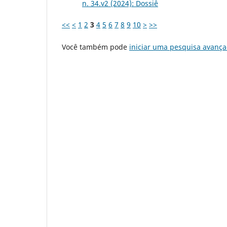
n. 34.v2 (2024): Dossiê
<<
<
1
2
3
4
5
6
7
8
9
10
>
>>
Você também pode
iniciar uma pesquisa avança