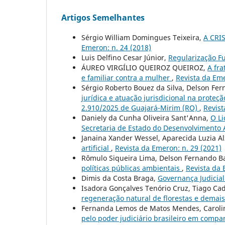
Artigos Semelhantes
Sérgio William Domingues Teixeira,
A CRI
Emeron: n. 24 (2018)
Luis Delfino Cesar Júnior,
Regularização F
ÁUREO VIRGÍLIO QUEIROZ QUEIROZ,
A fra
e familiar contra a mulher
,
Revista da Eme
Sérgio Roberto Bouez da Silva, Delson Fer
jurídica e atuação jurisdicional na proteç
2.910/2025 de Guajará-Mirim (RO)
,
Revist
Daniely da Cunha Oliveira Sant'Anna,
O Li
Secretaria de Estado do Desenvolvimento
Janaina Xander Wessel, Aparecida Luzia Al
artificial
,
Revista da Emeron: n. 29 (2021)
Rômulo Siqueira Lima, Delson Fernando Ba
políticas públicas ambientais
,
Revista da 
Dimis da Costa Braga,
Governança Judicia
Isadora Gonçalves Tenório Cruz, Tiago Ca
regeneração natural de florestas e demai
Fernanda Lemos de Matos Mendes, Caroli
pelo poder judiciário brasileiro em compa