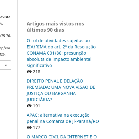
a
evista
Artigos mais vistos nos
76,
últimos 90 dias
p75-76.
O rol de atividades sujeitas ao
EIA/RIMA do art. 2º da Resolução
php/em
CONAMA 001/86: presunção
026.
absoluta de impacto ambiental
significativo
218
DIREITO PENAL E DELAÇÃO
PREMIADA: UMA NOVA VISÃO DE
JUSTIÇA OU BARGANHA
JUDICIÁRIA?
191
APAC: alternativa na execução
penal na Comarca de Ji-Paraná/RO
177
O MARCO CIVIL DA INTERNET E O