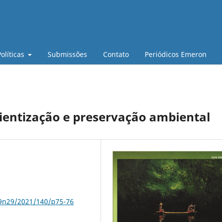
Políticas
Submissões
Contato
Periódicos Emeron
cientização e preservação ambiental
79n29/2021/140/p75-76