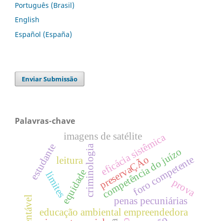
Português (Brasil)
English
Español (España)
Enviar Submissão
Palavras-chave
imagens de satélite
eficácia sistêmica
estudante
criminologia
competência do juízo
foro competente
preservaÇÃo
leitura
equidade
limites
prova
sustentável
penas pecuniárias
educação ambiental empreendedora