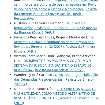
caminho para a cultura de paz nas escolas em Porto
Velho: parceria entre a justiça e a educação
,
Revista
da Emeron: v. 35 n. 2 (2025): Dossiê - Justiça
Restaurativa
Gustavo Luiz Ferreira Leismann,
Da invasão à
legalização
,
Revista da Emeron: n. 32 (2023): Revista
da Emeron (Dossiê DHJUS)
Ivens dos Reis Fernandes, Rogério Montai de Lima,
Ativismo judicial e o combate ao crime organizado
,
Revista da Emeron: n. 32 (2023): Revista da Emeron
(Dossiê DHJUS)
Victoria Soato Marin Diniz Grangeia, Breno Azevedo
Lima,
OS IMPACTOS DA PANDEMIA COVID-19 NO
SISTEMA DA JUSTIÇA ITINERANTE NO ESTADO DE
RONDÔNIA
,
Revista da Emeron: n. 27 (2020)
Wanderley José Cardoso ,
O Excesso de Judicialização
das Demandas Previdenciárias
,
Revista da Emeron: n.
28 (2021)
Nilma Raidete Souto Dória,
A TEORIA DOS JOGOS DE
NASH UTILIZADA COMO MÉTODO ALTERNATIVO DE
RESOLUÇÃO DE CONFLITOS
,
Revista da Emeron: n. 26
(2019)