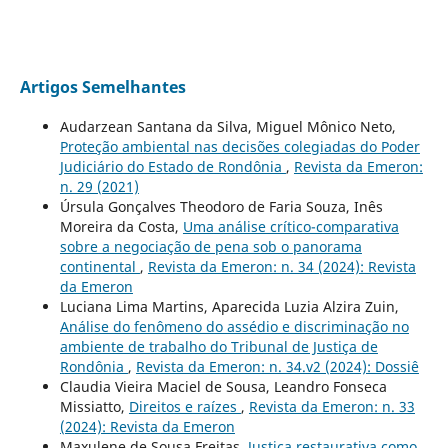
Artigos Semelhantes
Audarzean Santana da Silva, Miguel Mônico Neto,
Proteção ambiental nas decisões colegiadas do Poder
Judiciário do Estado de Rondônia
,
Revista da Emeron:
n. 29 (2021)
Úrsula Gonçalves Theodoro de Faria Souza, Inês
Moreira da Costa,
Uma análise crítico-comparativa
sobre a negociação de pena sob o panorama
continental
,
Revista da Emeron: n. 34 (2024): Revista
da Emeron
Luciana Lima Martins, Aparecida Luzia Alzira Zuin,
Análise do fenômeno do assédio e discriminação no
ambiente de trabalho do Tribunal de Justiça de
Rondônia
,
Revista da Emeron: n. 34.v2 (2024): Dossiê
Claudia Vieira Maciel de Sousa, Leandro Fonseca
Missiatto,
Direitos e raízes
,
Revista da Emeron: n. 33
(2024): Revista da Emeron
Maxulene de Sousa Freitas,
Justiça restaurativa como