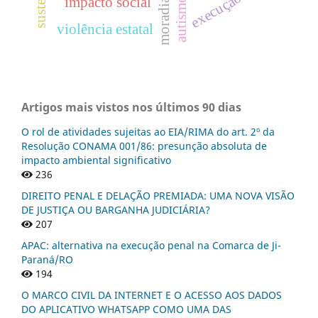
execução
impacto social
autismo
moradia
violência estatal
Artigos mais vistos nos últimos 90 dias
O rol de atividades sujeitas ao EIA/RIMA do art. 2º da
Resolução CONAMA 001/86: presunção absoluta de
impacto ambiental significativo
236
DIREITO PENAL E DELAÇÃO PREMIADA: UMA NOVA VISÃO
DE JUSTIÇA OU BARGANHA JUDICIÁRIA?
207
APAC: alternativa na execução penal na Comarca de Ji-
Paraná/RO
194
O MARCO CIVIL DA INTERNET E O ACESSO AOS DADOS
DO APLICATIVO WHATSAPP COMO UMA DAS